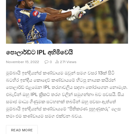
පොලාර්ඩ්ට IPL අහිමිවෙයි
November 15, 2022
0
271
Views
මුම්බායි ඉන්දියන්ස් කණ්ඩායම ඔවුන් සමග වසර 13ක් සිටි
බටහිර ඉන්දීය කොදෙව් කණ්ඩායමේ හිටපු නායක කයිරන්
පොලාර්ඩ් එළඹෙන IPL තරගාවලිය සඳහා තෝරාගෙන නොමැත.
එබැවින් ඔහු IPL ක්‍රිකට් තරග වලින් සමුගන්නා බව පවසයි. සිය
සමාජ මාධ්‍ය ගිණුමක සටහනක් තබමින් ඔහු පවසා ඇත්තේ
මුම්බායි ඉන්දියන්ස් කණ්ඩායමේ “පිතිකරණ පුහුණුකරු” ලෙස
තමා එම කණ්ඩායම සමග එක්වන බවය.
READ MORE