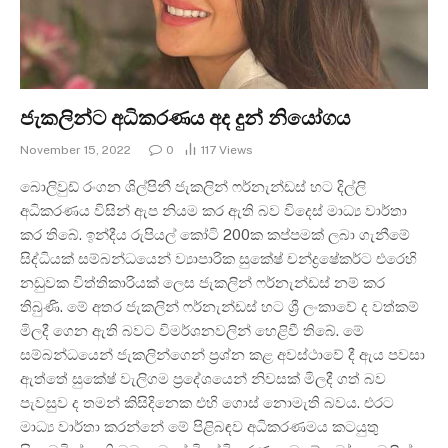
ජැකලින්ට අධිකරණය අද දුන් නියෝගය
November 15, 2022
0
117
Views
බොලිවුඩ් රංගන ශිල්පිනී ජැකලින් ෆර්නැන්ඩස් හට දිල්ලි
අධිකරණය විසින් ඇප නියම කර ඇති බව විදෙස් මාධ්‍ය වාර්තා
කර තිබේ. ඉන්දීය රුපියල් කෝටි 200ක කප්පමක් ලබා ගැනීමේ
සිද්ධියක් සම්බන්ධයෙන් ව්‍යාපාරික සුකේෂ් චන්ද්‍රෂේකර්ට එරෙහි
නඩුවක විත්තිකාරියක් ලෙස ජැකලින් ෆර්නැන්ඩස් නම් කර
තිබුණි. මේ අතර ජැකලින් ෆර්නැන්ඩස් හට ශ්‍රී ලංකාවේ ද වත්කම්
මිලදී ගෙන ඇති බවට විමර්ශනවලින් හෙළිවී තිබේ. මේ
සම්බන්ධයෙන් ජැකලින්ගෙන් ප්‍රශ්න කළ අවස්ථාවේ දී ඇය පවසා
ඇත්තේ සුකේෂ් වැලිගම ප්‍රදේශයෙන් නිවසක් මිලදී ගත් බව
පැවසුව ද තමන් කිසිදිනෙක එහි ගොස් නොමැති බවය. එරට
මාධ්‍ය වාර්තා කරන්නේ මේ පිළිබඳව අධිකරණමය කටයුතු