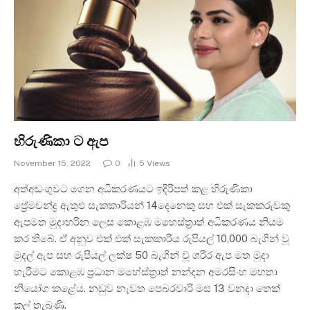
හිරුණිකා ට ඇප
November 15, 2022
0
5
Views
අත්අඩංගුවට ගෙන අධිකරණයට ඉදිරිපත් කළ හිරුණිකා
ප්‍රේමචන්ද්‍ර ඇතුළු සැකකාරියන් 14දෙනෙකු සහ එක් සැකකරුවකු
ඇපමත මුදාහරින ලෙස කොළඹ මහෙස්ත්‍රාත් අධිකරණය නියම
කර තිබේ. ඒ අනුව එක් එක් සැකකාරිය රුපියල් 10,000 බැගින් වූ
මුදල් ඇප සහ රුපියල් ලක්ෂ 50 බැගින් වූ ශරීර ඇප මත මුදා
හැරීමට කොළඹ ප්‍රධාන මහේස්ත්‍රාත් නන්දන අමරසිංහ මහතා
නියෝග කළේය. නඩුව නැවත පෙබරවාරි මස 13 වනදා තෙක්
කල් තැබුණි.