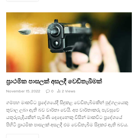
ප්‍රාථමික පාසලක් අසලදී වෙඩිතැබීමක්
November 15, 2022
0
2
Views
ගම්පහ මාකවිට ප්‍රදේශයේදී සිදුකළ වෙඩිතැබීමකින් පුද්ගලයෙකු
තුවාල ලබා ඇති බව වාර්තා වෙයි. අප වාර්තාකරු පැවසුවේ
යතුරුපැදියකින් පැමිණි දෙදෙනෙකු විසින් මාකවිට ප්‍රදේශයේ
පිහිටි ප්‍රාථමික පාසලක් අසලදී එම වෙඩිතැබීම සිදුකර ඇති බවය.