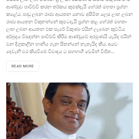
ආණ්ඩුව පාවිච්චි කරන තර්කය කුමක්දැයි හේරත් මහතා ප්‍රශ්න
කළේය. පාඩු ලබන රාජ්‍ය ආයතන නොව අසීමිත ලෙස ලාභ ලබන
රාජ්‍ය ආයතන විකුනන්නේ කුමටදැයි ප්‍රශ්න කළ හේරත් මහතා
ලාභ ලබන ආයතන එක සැරේ විකුණා එයින් ලැබෙන කුට්ටිය
අර්බුදය විසඳන්න පාවිච්චි කිරීම ආණ්ඩුවේ අරමුණයි යැයිද එයින්
වන දිගුකාලීන හානිය ගැන සිතන්නේ නැතැයිද කීය. අයව
දෙවැනි වර කියවීමේ විවාදය ට සහභාගී වෙමින් විජිත…
READ MORE