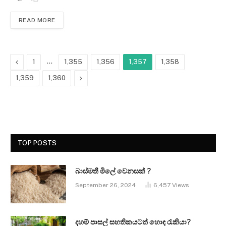
READ MORE
Previous
…
1
1,355
1,356
1,357
1,358
Next
1,359
1,360
TOP POSTS
බාස්මතී මිලේ වෙනසක් ?
September 26, 2024
6,457
Views
දහම් පාසල් සහතිකයටත් හොඳ රැකියා?