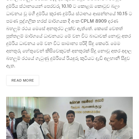
දුම්රිය ස්ථානයෙන් පෙරවරු 10.10 ට කොළඹ කොටුව බලා
ධාවනය වූ මගී දුම්රිය කුරණ දුම්රිය ස්ථානය ආසන්නයේ 10.15 ට
පමණ පුද්ගලික හරස් මාර්ගයක දී අංක CPLM 8909 දරණ
බහලුම් රථය මෙසේ අනතුරට ලක්ව ඇත්තේ. කෙසේ වෙතත්
පුත්තලම් මාර්ගයේ ධාවනයට මේ වන විට බාධාවක් නොවූ අතර
දුම්රිය ධාවනය මේ වන විට සාමාන්‍ය පරිදි සිදු කෙරේ. මෙම
අනතුරු හේතුවෙන් කිසිවෙකුටත් අනතුරක් සිදු නොවූ අතර අදාල
බහලුම් රථයේ ගැටුණු දුම්රියේ රියදුරු කුටියට දැඩි අලභානී සිදුව
ඇත.
READ MORE