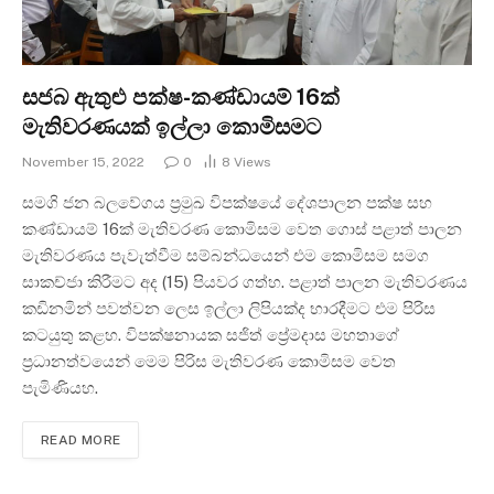
සජබ ඇතුළු පක්ෂ-කණ්ඩායම් 16ක්
මැතිවරණයක් ඉල්ලා කොමිසමට
November 15, 2022
0
8
Views
සමගි ජන බලවේගය ප්‍රමුඛ විපක්ෂයේ දේශපාලන පක්ෂ සහ
කණ්ඩායම් 16ක් මැතිවරණ කොමිසම වෙත ගොස් පළාත් පාලන
මැතිවරණය පැවැත්වීම සම්බන්ධයෙන් එම කොමිසම සමග
සාකච්ජා කිරීමට අද (15) පියවර ගත්හ. පළාත් පාලන මැතිවරණය
කඩිනමින් පවත්වන ලෙස ඉල්ලා ලිපියක්ද භාරදීමට එම පිරිස
කටයුතු කළහ. විපක්ෂනායක සජිත් ප්‍රේමදාස මහතාගේ
ප්‍රධානත්වයෙන් මෙම පිරිස මැතිවරණ කොමිසම වෙත
පැමිණියහ.
READ MORE