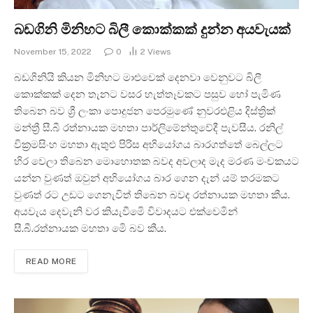
බඩගිනි මිනිහට බිලී කොක්කක් දුන්න අයවැයක්
November 15, 2022
0
2
Views
බඩගිනියි කියන මිනිහට මාළුවෙක් දෙනවා වෙනුවට බිලී
කොක්කක් දෙන තැනට වසර හැත්තෑවකට පසුව හෝ පැමිණ
තිබෙන බව ශ්‍රී ලංකා පොදුජන පෙරමුණේ නුවරඑළිය දිස්ත්‍රික්
මන්ත්‍රී සී.බී රත්නායක මහතා පාර්ලිමේන්තුවේදී පැවසීය. රනිල්
වික්‍රමසිංහ මහතා ඇතුළු පිරිස අභියෝගය බාරගත්තේ බෙල්ලට
හිර වෙලා තිබෙන මොහොතක බවද අවලාද මැද මරණ මංචකයට
යන්න වුණත් ඔවුන් අභියෝගය බාර ගෙන දැන් යම් තරමකට
වුණත් රට උඩට ගෙනැවිත් තිබෙන බවද රත්නායක මහතා කීය.
අයවැය දෙවැනි වර කියැවීමෙි විවාදයට එක්වෙමින්
සී.බී.රත්නායක මහතා මෙි බව කීය.
READ MORE