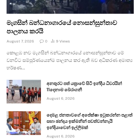
මැගසින් බන්ධනාගාරයේ නොසන්සුන්තාව
පාලනය කරයි
August 7, 2026
0
9
Views
කොළඹ නව මැගසින් බන්ධනාගාරයේ නොසන්සුන්තාව මේ
වනවිට සම්පූර්ණයෙන්ම පාලනය කර ඇති බව අධිකරණ අමාත්‍ය
හර්ෂණ…
අනතුරට පත් යත්‍රාවේ සිටි ඉන්දීය ධීවරයින්
11දෙනාම බේරාගනී
August 6, 2026
දෙමළ ජනතාවගේ අපේක්ෂා ඉටුකරන්න පළාත්
සභා ඡන්දය ඉක්මනින් පවත්වන්නැයි
ඉන්දියාවෙන් ඉල්ලීමක්
August 6, 2026