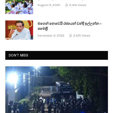
August 9, 2025
5,414
Views
මගෙන් නෙවෙයි රජයෙන් වන්දි ඉල්ලන්න –
මෛත්‍රී
December 6, 2022
3,615
Views
DON'T MISS