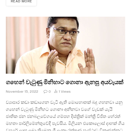
READ MORE
ගහෙන් වැටුණු මිනිහාට ගොනා ඇනපු අයවැයක්
November 15, 2022
0
1
Views
ව්‍යාපාර කඩා කඩාගෙන වැටී ඇති මොහොතක් බදු ගහනවා යනු
ගහෙන් වැටුණු මිනිහට ගොනා අනිනවා වගේ වැඩක් යැයි
ජාතික ජන ජනබලවේගයේ ගම්පහ දිස්ත්‍රික් මන්ත්‍රී විජිත හේරත්
මහතා පාර්ලිමේන්තුවේදී පැවසීය. මිලියන එකොලොස් දාහක් ගිය
වසරේ ලාභ ලබා තිබෙන ශ්‍රී ලංකා රක්ෂණ සංස්ථාව විකුණන්නට