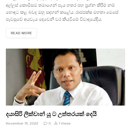
අල්ලස් කොමිසම තමාගෙන් පැය හතර පහ ප්‍රශ්න කිරීම් නම්
හොඳට කළ බවද ඔහු සඳහන් කළේය. රාජපක්ෂ මහතා මෙසේ
පැවසූවේ අයවැය දෙවෙනි වර කියවීමේ විවාදයේදීය.
READ MORE
දයාසිරි ලීක්වාන් යූ ට උත්තරයක් දෙයි
November 15, 2022
0
1
Views