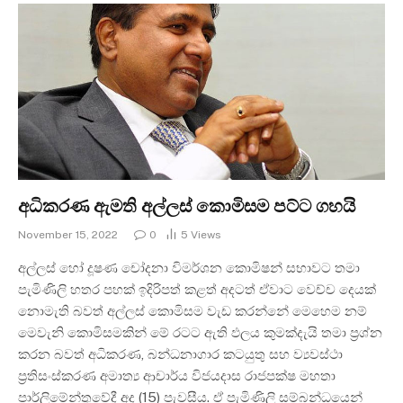
අධිකරණ ඇමති අල්ලස් කොමිසම පට්ට ගහයි
November 15, 2022
0
5
Views
අල්ලස් හෝ දූෂණ චෝදනා විමර්ශන කොමිෂන් සභාවට තමා
පැමිණිලි හතර පහක් ඉදිරිපත් කළත් අදටත් ඒවාට වෙච්ච දෙයක්
නොමැති බවත් අල්ලස් කොමිසම වැඩ කරන්නේ මෙහෙම නම්
මෙවැනි කොමිසමකින් මේ රටට ඇති ඵලය කුමක්දැයි තමා ප්‍රශ්න
කරන බවත් අධිකරණ, බන්ධනාගාර කටයුතු සහ ව්‍යවස්ථා
ප්‍රතිසංස්කරණ අමාත්‍ය ආචාර්ය විජයදාස රාජපක්ෂ මහතා
පාර්ලිමේන්තුවේදී අද (15) පැවසීය. ඒ පැමිණිලි සම්බන්ධයෙන්