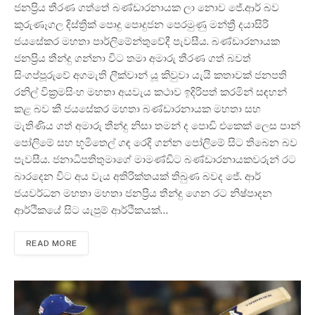
ජනප්‍රිය තීරණ ගත්තේ බණ්ඩාරනායක ලා නොව ජේ.ආර් බව
කුරුණෑගල දිස්ත්‍රික් පොදු පොදුජන පෙරමුණු මන්ත්‍රී දයාසිරි
ජයසේකර මහතා පාර්ලිමේන්තුවේදී පැවසීය. බණ්ඩාරනායක
ජනප්‍රිය තීන්දු ගන්නා විට තමා අමාරු තීරණ ගත් බවත්
සිංගප්පූරුවේ අගමැති ලීක්වාන් යූ කිවුවා යැයි කතාවක් ජනපති
රනිල් වික්‍රමසිංහ මහතා අයවැය කථාව ඉදිරිපත් කරමින් සඳහන්
කළ බව කී ජයසේකර මහතා බණ්ඩාරනායක මහතා සහ
මැතිණිය ගත් අමාරු තීන්දු නිසා තමන් ද පොඩි එකෙක් ලෙස පාන්
පෝලිමේ සහ භූමිතෙල් ගඳ රෙදි ගන්න පෝලිමේ සිට තිබෙන බව
පැවසීය. ජනාධිපතිතුමාගේ මාමණ්ඩිට බණ්ඩාරනායකවරුන් රට
බාරදෙන විට අය වැය අතිරික්තයක් තිබුණ බවද ජේ. ආර්
ජයවර්ධන මහතා මහතා ජනප්‍රිය තීන්දු ගෙන රට නිෂ්පාදන
ආර්ථිකයේ සිට යැපුම් ආර්ථිකයක්…
READ MORE