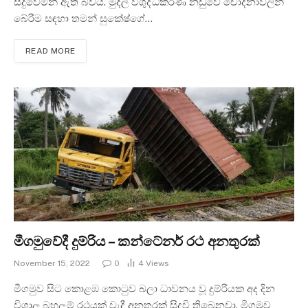
සිදුවෙමින් ඇති බවය. මුදල් විශුද්ධිකරණ නඩුවේ චෝදනාවලින්
බේරීම සඳහා තමන් සුකේෂ්ගේ…
READ MORE
මීගමුවේදී දුම්රිය – කන්ටේනර් රථ අනතුරක්
November 15, 2022
0
4
Views
මීගමුව සිට කොළඹ කොටුව බලා ධාවනය වූ දුම්රියක අද දින
විශාල බහලුම් රථයක් වැදී අනතුරක් සිදුවි තිබෙනවා. මීගමුව