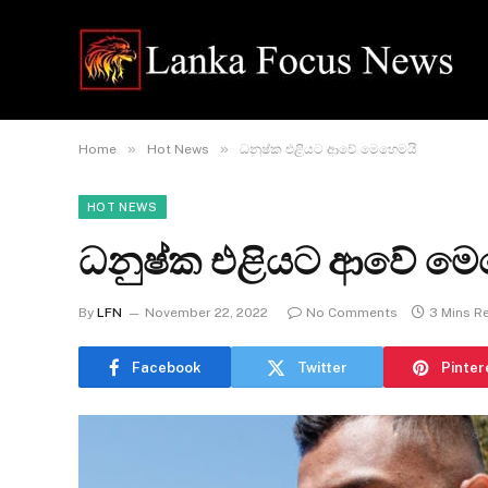
»
»
Home
Hot News
ධනුෂ්ක එළියට ආවේ මෙහෙමයි
HOT NEWS
ධනුෂ්ක එළියට ආවේ මෙ
By
LFN
November 22, 2022
No Comments
3 Mins R
Facebook
Twitter
Pinter