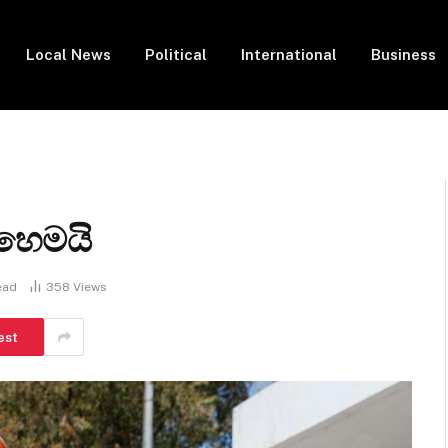
Local News
Political
International
Business
හෙමයි
ead
358
Views
est