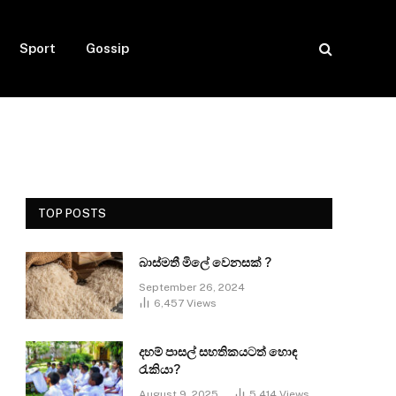
Sport
Gossip
TOP POSTS
බාස්මතී මිලේ වෙනසක් ?
September 26, 2024
6,457
Views
දහම් පාසල් සහතිකයටත් හොඳ
රැකියා?
August 9, 2025
5,414
Views