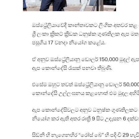
ඔස්ට්‍රේලියාවේදී කාන්තාවකට ලිංගික අතවර කළ
ශ්‍රී ලංකා ක්‍රිකට් ක්‍රීඩක ධනුෂ්ක ගුණතිලක ඇප 
පසුගිය 17 වනදා නියෝග කළේය.
ඒ අනුව ඔස්ට්‍රේලියානු ඩොලර් 150,000 මුදල් 
ඇප කොන්දේසි රැසක් පනවා තිබුණි.
එසේම ඔහුට තවත් ඔස්ට්‍රේලියානු ඩොලර් 50,0
කොන්දේසි උල්ලංඝනය කළහොත් එම මුදල අහිමි
ඇප කොන්දේසිවලට අනුව ධනුෂ්ක ගුණතිලකට සෑ
නියෝග කර ඇති අතර රාත්‍රී 9 සිට උදෑසන 6 දක්වා
සිඩ්නි හි නැගෙනහිර “රෝස් බේ” හි පදිංචි 29 හැ