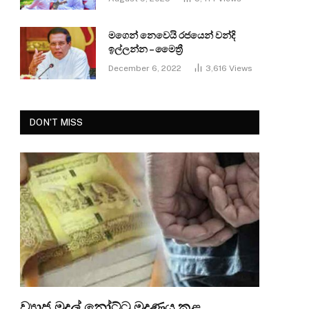
මගෙන් නෙවෙයි රජයෙන් වන්දි
ඉල්ලන්න – මෛත්‍රී
December 6, 2022
3,616
Views
DON'T MISS
ව්‍යාජ මුදල් නෝට්ටු මුද්‍රණය කළ