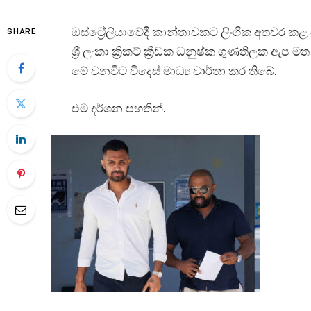
ඔස්ට්‍රේලියාවේදී කාන්තාවකට ලිංගික අතවර කළ
SHARE
ශ්‍රී ලංකා ක්‍රිකට් ක්‍රීඩක ධනුෂ්ක ගුණතිලක ඇප
මේ වනවිට විදෙස් මාධ්‍ය වාර්තා කර තිබේ.
එම දර්ශන පහතින්.