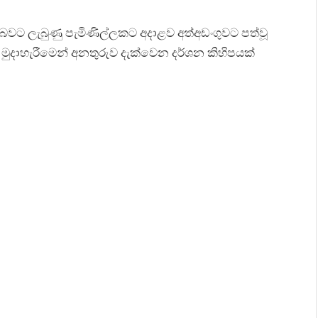
 බවට ලැබුණු පැමිණිල්ලකට අදාළව අත්අඩංගුවට පත්වූ
 මත මුදාහැරීමෙන් අනතුරුව දැක්වෙන දර්ශන කිහිපයක්