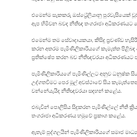
එමෙන්ම සැකකරු ඔස්ට්‍රේලියානු පුරවැසියෙක් 
ඇප හිමිවන බවද නීතීඥ තංගරාජා අධිකරණයට ප
එමෙන්ම තම සේවාදායකයා, කිසිදු ප්‍රචණ්ඩ හැස
කරන අතරම පැමිණිලිකාරියගේ කැමැත්ත පිළිබඳ අඩ
ප්‍රතික්ෂේප කරන බව නීතීඥවරයා අධිකරණයට ප
පැමිණිලිකාරියගේ පැමිණිල්ලට අනුව ධනුෂ්ක සි
උද්ගතවීමට පෙර මුල් අවස්ථාවේ සිය කැමැත්තෙන්
වන්නේයැයිද නීතීඥවරයා සඳහන් කළේය.
එබැවින් පොලීසිය සිදුකරන පැමිණිල්ලේ නීතී ක්
තංගරාජා අධිකරණය හමුවේ ප්‍රකාශ කළේය.
ඇතැම් පුද්ගලයින් පැමිණිලිකාරියගේ සමාජ මාධ්