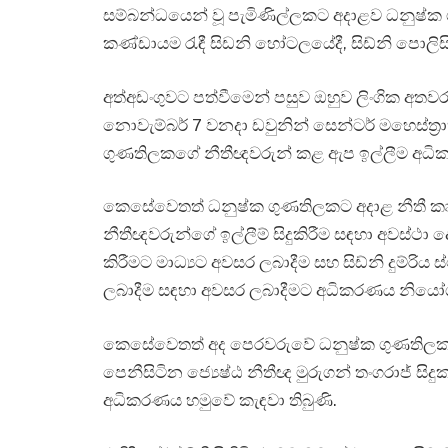
සම්බන්ධයෙන් වූ පැමිණිල්ලකට අදාළව ධනුෂ්ක ගුණ
කණ්ඩායම රැඳී සිඩනි හෝටලයේදී, සිඩ්නි පොලිස
අත්අඩංගුවට පත්වීමෙන් පසුව ඔහුව ලිංගික අ
නොවැම්බර් 7 වනදා ඩවුනින් සෙන්ටර් මහෙස්ත්‍
ගුණතිලකගේ නීතීඥවරුන් කළ ඇප ඉල්ලීම අධික
කෙසේවෙතත් ධනුෂ්ක ගුණතිලකට අදාළ නීතී කෘත්
නීතීඥවරුන්ගේ ඉල්ලීම් සිදුකිරීම සඳහා අවස්ථා
කිරීමට මාධ්‍යට අවසර ලබාදීම සහ සිඩ්නි දුම්රි
ලබාදීම සඳහා අවසර ලබාදීමට අධිකරණය නියෝග
කෙසේවෙතත් අද පෙරවරුවේ ධනුෂ්ක ගුණතිලකට 
පෙනීසිටින ජ්‍යෙෂ්ඨ නීතීඥ මුරුගන් තංගරාජ් සිද
අධිකරණය හමුවේ කැඳවා තිබුණි.