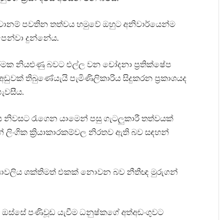
වූවානම් පවතින තත්වය හමුවේ ඔහුට අනිවාර්යෙන්ම
ෙන්වා දුන්නේය.
ිරීමක නියළුණු බවට එල්ල වන චෝදනා ප්‍රතික්ෂේප
ුවක් තිබුණේයැයි පැමිණිලිකාරිය සිදුකරන ප්‍රකාශයද
ැවසීය.
ය නිවසට රැගෙන යාමෙන් පසු ගැටලුකාරී තත්වයක්
 ලිංගික ක්‍රියාකාරකම්වල නිරතව ඇති බව සඳහන්
‍රියාවලිය ශක්තිමත් එකක් නොවන බව නීතීඥ මුරුගන්
‍ය ඔස්සේ පණිවූඩ යැවීම ධනුෂ්කගේ අත්අඩංගුවට