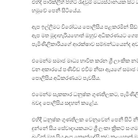
එහිදී පාර්ක්ලීහී පිහිටි රැඳවුම් මධ්‍යස්ථාන
හමුවේ පෙනී සිටියේය.
ඇප ඉල්ලීමට විරෝධය පොලීසිය පළකරමින් සිඩ
ඇප මත මුදාහැරියහොත් ඔහුව අධිකරණයට ගෙන්
පැමිණිලිකාරියගේ ආරක්ෂාව සම්බන්ධයෙන්ද අ
එමෙන්ම සමාජ මාධ්‍ය භාවිත කරන ශ්‍රී ලාංකික න
වන අකාරයේ පණිවිඩ එවීම නිසා ඇයගේ සමාජ මාධ්‍ය 
පොලිසිය අධිකරණයට පැවසීය.
එමෙන්ම සැකකාර ධනුෂ්ක ගුණතිලකට, පැමිණිලි
බවද පොලීසිය සඳහන් කළේය.
එහිදී ධනුෂ්ක ගුණතිලක වෙනුවෙන් පෙනී සිටි 
දුන්නේ සිය සේවාදායකයාට ශ්‍රී ලංකා ක්‍රිකට්
බැවින් ඔහු සිය ඇප කොන්දේසි කඩ කළහොත් ඔහුග