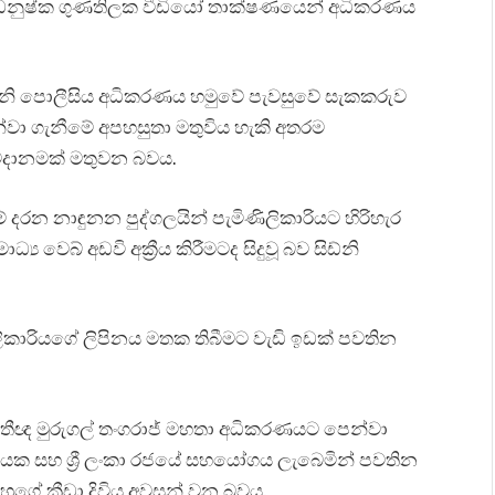
යක සිට ධනුෂ්ක ගුණතිලක වීඩියෝ තාක්ෂණයෙන් අධිකරණය
්නි පොලීසිය අධිකරණය හමුවේ පැවසුවේ සැකකරුව
වා ගැනීමේ අපහසුතා මතුවිය හැකි අතරම
වදානමක් මතුවන බවය.
ම් දරන නාඳුනන පුද්ගලයින් පැමිණිලිකාරියට හිරිහැර
වෙබ් අඩවි අක්‍රීය කිරීමටද සිදුවූ බව සිඩ්නි
කාරියගේ ලිපිනය මතක තිබීමට වැඩි ඉඩක් පවතින
නීතීඥ මුරුගල් තංගරාජ් මහතා අධිකරණයට පෙන්වා
 සංගමයක සහ ශ්‍රී ලංකා රජයේ සහයෝගය ලැබෙමින් පවතින
ේ ක්‍රීඩා දිවිය අවසන් වන බවය.