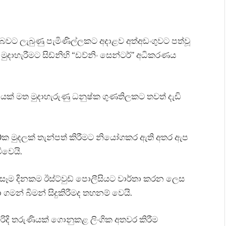
 බවට ලැබුණු පැමිණිල්ලකට අදාළව අත්අඩංගුවට පත්වූ
මත මුදාහැරීමට සිඩ්නිහි “ඩව්නිං සෙන්ටර්” අධිකරණය
ඇපයක් මත මුදාහැරුණු ධනුෂ්ක ගුණතිලකට තවත් දැඩි
00ක මුදලක් තැන්පත් කිරීමට නියෝගකර ඇති අතර ඇප
වෙයි.
ම දිනකම ඊස්ට්වුඩ් පොලීසියට වාර්තා කරන ලෙස
 ගමන් බිමන් සිදුකිරීමද තහනම් වෙයි.
විරිදි තරුණියක් ගොනුකළ ලිංගික අතවර කිරීම