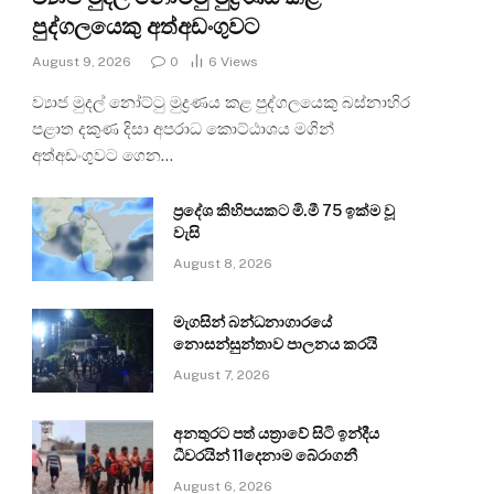
පුද්ගලයෙකු අත්අඩංගුවට
August 9, 2026
0
6
Views
ව්‍යාජ මුදල් නෝට්ටු මුද්‍රණය කළ පුද්ගලයෙකු බස්නාහිර
පළාත දකුණ දිසා අපරාධ කොට්ඨාශය මගින්
අත්අඩංගුවට ගෙන…
ප්‍රදේශ කිහිපයකට මි.මී 75 ඉක්ම වූ
වැසි
August 8, 2026
මැගසින් බන්ධනාගාරයේ
නොසන්සුන්තාව පාලනය කරයි
August 7, 2026
අනතුරට පත් යත්‍රාවේ සිටි ඉන්දීය
ධීවරයින් 11දෙනාම බේරාගනී
August 6, 2026