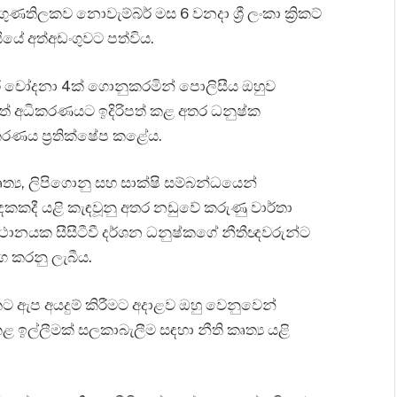
තිලකව නොවැම්බ්ර් මස 6 වනදා ශ්‍රී ලංකා ක්‍රිකට්
ියේ අත්අඩංගුවට පත්විය.
තවර චෝදනා 4ක් ගොනුකරමින් පොලිසීය ඔහුව
රාත් අධිකරණයට ඉදිරිපත් කළ අතර ධනුෂ්ක
රණය ප්‍රතික්ෂේප කළේය.
‍ය, ලිපිගොනු සහ සාක්ෂි සම්බන්ධයෙන්
 දෙකකදී යළි කැඳවූනු අතර නඩුවේ කරුණු වාර්තා
ය ස්ථානයක සීසීටීවී දර්ශන ධනුෂ්කගේ නීතීඥවරුන්ට
 කරනු ලැබීය.
ඇප අයදුම් කිරීමට අදාළව ඔහු වෙනුවෙන්
ුකළ ඉල්ලීමක් සලකාබැලීම සඳහා නීති කෘත්‍ය යළි