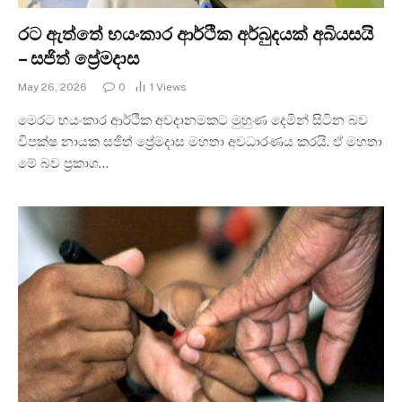
රට ඇත්තේ භයංකාර ආර්ථික අර්බුදයක් අබියසයි
– සජිත් ප්‍රේමදාස
May 26, 2026
0
1
Views
මෙරට භයංකාර ආර්ථික අවදානමකට මුහුණ දෙමින් සිටින බව
විපක්ෂ නායක සජිත් ප්‍රේමදාස මහතා අවධාරණය කරයි. ඒ මහතා
මේ බව ප්‍රකාශ…