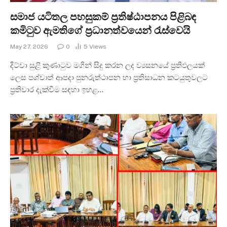
සමාජ යටිතල පහසුකම් ප්‍රතිෂ්ඨාපනය පිළිබඳ
කමිටුව ඇමතිගේ ප්‍රධානත්වයෙන් රැස්වෙයි
May 27, 2026
0
5
Views
දිට්වා සුළි කුණාටුව මගින් සිදු කරන ලද ව්‍යසනයේ ප්‍රතිඵලයක්
ලෙස පශ්චාත් ආපදා පුනරුත්ථාපන හා ප්‍රතිසාධන කටයුතුවලට
ප්‍රතිචාර දැක්වීම සඳහා ඉහළ…