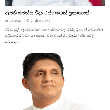
ඇමති සමන්ත විද්‍යාරත්නගෙන් ප්‍රකාශයක්
June 1, 2026
0
8
Views
දිට්වා සුළි කුණාටුවෙන් පොදු ස්ථාන වලට සිදු වූ හානි මේ දක්වා
පිළිසකර කිරීමට නොහැකි වී ඇත්තේ නිලධාරීන් නිසි පරිදි
කටයුතු…