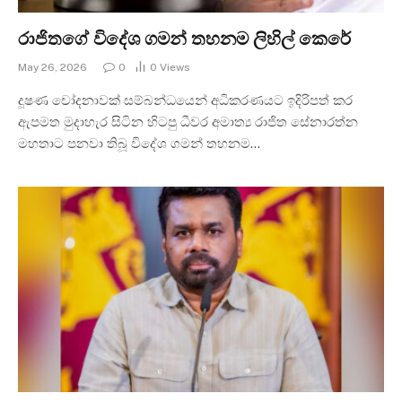
රාජිතගේ විදේශ ගමන් තහනම ලිහිල් කෙරේ
May 26, 2026
0
0
Views
දූෂණ චෝදනාවක් සම්බන්ධයෙන් අධිකරණයට ඉදිරිපත් කර
ඇපමත මුදාහැර සිටින හිටපු ධීවර අමාත්‍ය රාජිත සේනාරත්න
මහතාට පනවා තිබූ විදේශ ගමන් තහනම…