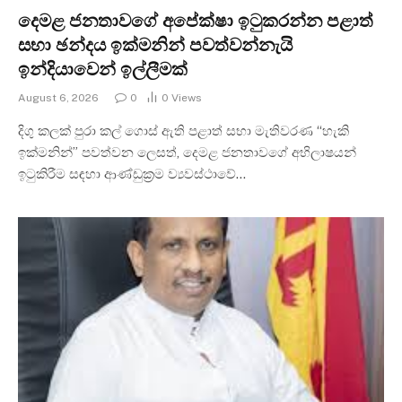
දෙමළ ජනතාවගේ අපේක්ෂා ඉටුකරන්න පළාත්
සභා ඡන්දය ඉක්මනින් පවත්වන්නැයි
ඉන්දියාවෙන් ඉල්ලීමක්
August 6, 2026
0
0
Views
දිගු කලක් පුරා කල් ගොස් ඇති පළාත් සභා මැතිවරණ “හැකි
ඉක්මනින්” පවත්වන ලෙසත්, දෙමළ ජනතාවගේ අභිලාෂයන්
ඉටුකිරීම සඳහා ආණ්ඩුක්‍රම ව්‍යවස්ථාවේ…