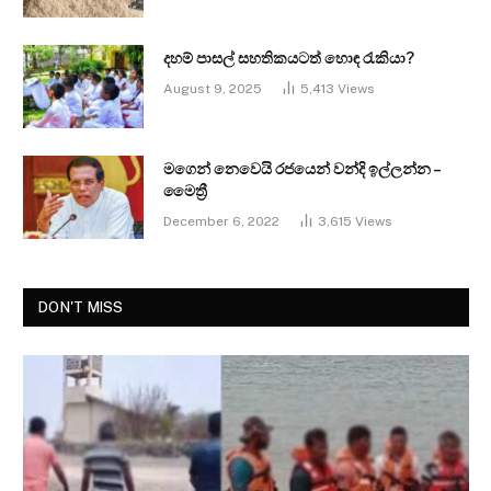
දහම් පාසල් සහතිකයටත් හොඳ රැකියා?
August 9, 2025
5,413
Views
මගෙන් නෙවෙයි රජයෙන් වන්දි ඉල්ලන්න –
මෛත්‍රී
December 6, 2022
3,615
Views
DON'T MISS