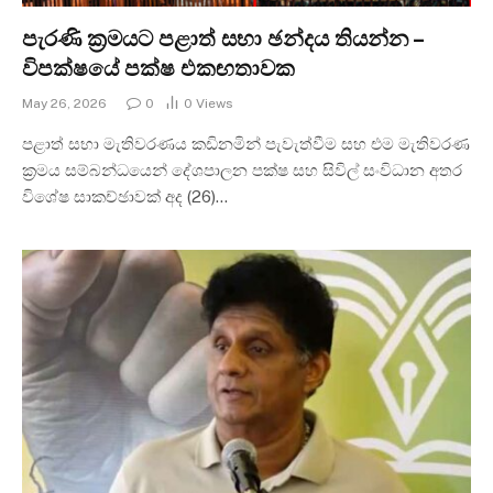
පැරණි ක්‍රමයට පළාත් සභා ඡන්දය තියන්න –
විපක්ෂයේ පක්ෂ එකඟතාවක
May 26, 2026
0
0
Views
පළාත් සභා මැතිවරණය කඩිනමින් පැවැත්වීම සහ එම මැතිවරණ
ක්‍රමය සම්බන්ධයෙන් දේශපාලන පක්ෂ සහ සිවිල් සංවිධාන අතර
විශේෂ සාකච්ඡාවක් අද (26)…