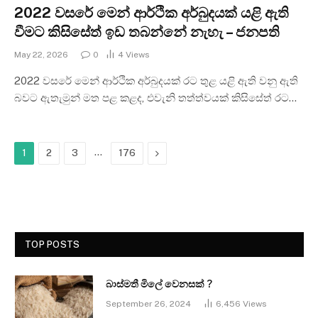
2022 වසරේ මෙන් ආර්ථික අර්බුදයක් යළි ඇති
වීමට කිසිසේත් ඉඩ තබන්නේ නැහැ – ජනපති
May 22, 2026
0
4
Views
2022 වසරේ මෙන් ආර්ථික අර්බුදයක් රට තුළ යළි ඇති වනු ඇති
බවට ඇතැමුන් මත පළ කළද, එවැනි තත්ත්වයක් කිසිසේත් රට…
…
Next
1
2
3
176
TOP POSTS
බාස්මතී මිලේ වෙනසක් ?
September 26, 2024
6,456
Views