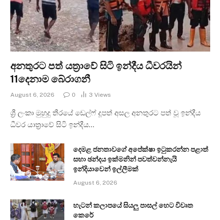
අනතුරට පත් යත්‍රාවේ සිටි ඉන්දීය ධීවරයින්
11දෙනාම බේරාගනී
August 6, 2026
0
3
Views
ශ්‍රී ලංකා මුහුදු තීරයේ ඩෙල්ෆ් දූපත් අසල අනතුරට පත් වූ ඉන්දීය
ධීවර යාත්‍රාවේ සිටි ඉන්දීය…
දෙමළ ජනතාවගේ අපේක්ෂා ඉටුකරන්න පළාත්
සභා ඡන්දය ඉක්මනින් පවත්වන්නැයි
ඉන්දියාවෙන් ඉල්ලීමක්
August 6, 2026
හැටන් කලාපයේ සියලු පාසල් හෙට විවෘත
කෙරේ