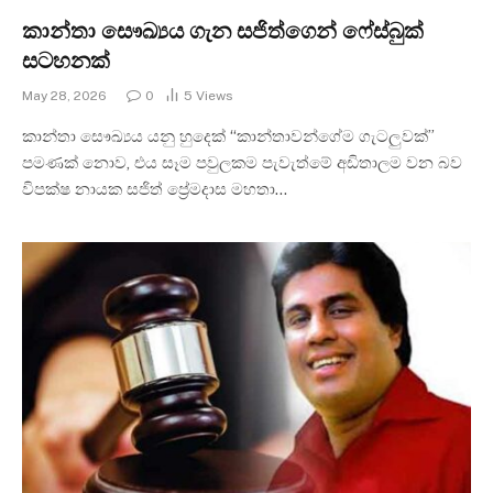
කාන්තා සෞඛ්‍යය ගැන සජිත්ගෙන් ෆේස්බුක්
සටහනක්
May 28, 2026
0
5
Views
කාන්තා සෞඛ්‍යය යනු හුදෙක් “කාන්තාවන්ගේම ගැටලුවක්”
පමණක් නොව, එය සෑම පවුලකම පැවැත්මේ අඩිතාලම වන බව
විපක්ෂ නායක සජිත් ප්‍රේමදාස මහතා…