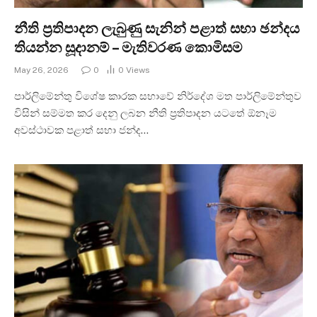
නීති ප්‍රතිපාදන ලැබුණු සැනින් පළාත් සභා ඡන්දය
තියන්න සූදානම් – මැතිවරණ කොමිසම
May 26, 2026
0
0
Views
පාර්ලිමේන්තු විශේෂ කාරක සභාවේ නිර්දේශ මත පාර්ලිමේන්තුව
විසින් සම්මත කර දෙනු ලබන නීති ප්‍රතිපාදන යටතේ ඕනෑම
අවස්ථාවක පළාත් සභා ජන්ද…