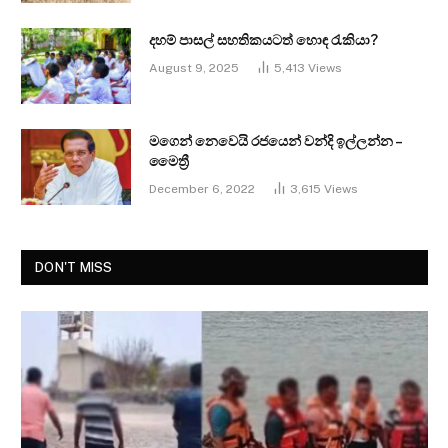
දහම් පාසල් සහතිකයටත් හොඳ රැකියා?
August 9, 2025
5,413
Views
මගෙන් නෙවෙයි රජයෙන් වන්දි ඉල්ලන්න –
මෛත්‍රී
December 6, 2022
3,615
Views
DON'T MISS