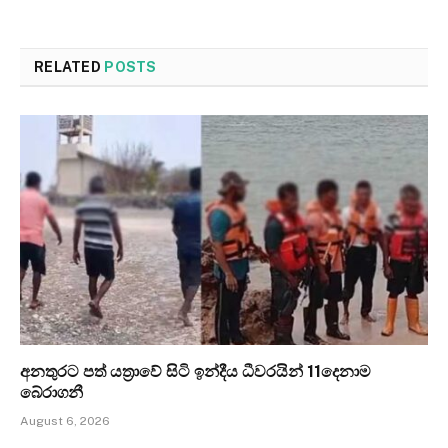
RELATED
POSTS
අනතුරට පත් යත්‍රාවේ සිටි ඉන්දීය ධීවරයින් 11දෙනාම
බේරාගනී
August 6, 2026