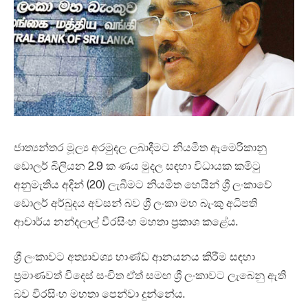
ජාත්‍යන්තර මූල්‍ය අරමුදල ලබාදීමට නියමිත ඇමෙරිකානු
ඩොලර් බිලියන 2.9 ක ණය මුදල සඳහා විධායක කමිටු
අනුමැතිය අදින් (20) ලැබීමට නියමිත හෙයින් ශ්‍රී ලංකාවේ
ඩොලර් අර්බුදය අවසන් බව ශ්‍රී ලංකා මහ බැංකු අධිපති
ආචාර්ය නන්දලාල් වීරසිංහ මහතා ප්‍රකාශ කළේය.
ශ්‍රී ලංකාවට අත්‍යාවශ්‍ය භාණ්ඩ ආනයනය කිරීම සඳහා
ප්‍රමාණවත් විදෙස් සංචිත ඒත් සමඟ ශ්‍රී ලංකාවට ලැබෙනු ඇති
බව වීරසිංහ මහතා පෙන්වා දුන්නේය.