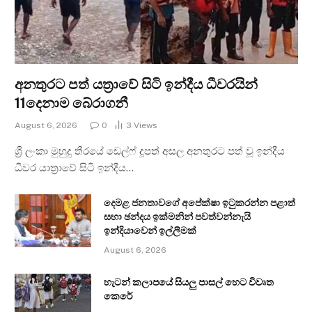
අනතුරට පත් යත්‍රාවේ සිටි ඉන්දීය ධීවරයින්
11දෙනාම බේරාගනී
August 6, 2026
0
3
Views
ශ්‍රී ලංකා මුහුදු තීරයේ ඩෙල්ෆ් දූපත් අසල අනතුරට පත් වූ ඉන්දීය
ධීවර යාත්‍රාවේ සිටි ඉන්දීය…
දෙමළ ජනතාවගේ අපේක්ෂා ඉටුකරන්න පළාත්
සභා ඡන්දය ඉක්මනින් පවත්වන්නැයි
ඉන්දියාවෙන් ඉල්ලීමක්
August 6, 2026
හැටන් කලාපයේ සියලු පාසල් හෙට විවෘත
කෙරේ