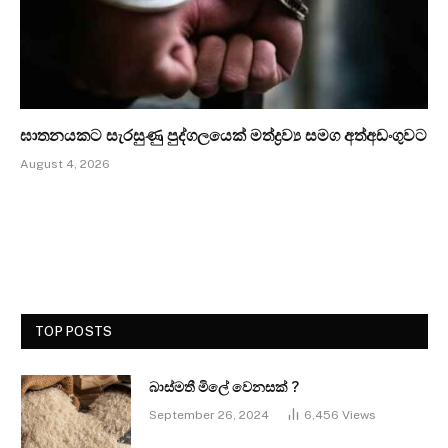
ඝාතනයකට සැරසුණු පුද්ගලයෙක් මත්ද්‍රව්‍ය සමග අත්අඩංගුවට
August 4, 2026
TOP POSTS
බාස්මතී මිලේ වෙනසක් ?
September 26, 2024
6,456
Views