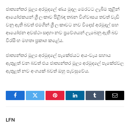
ජාත්‍යන්තර මූල්‍ය අරමුදලේ ණය මුදල මෙරටට ලැබීම තුළින්
ආයෝජකයන් ශ්‍රී ලංකාව පිළිබඳ තබන විශ්වාසය තවත් වැඩි
වනු ඇති බවත් එමගින් ශ්‍රී ලංකාවට නව විදෙස් අරමුදල් සහ
ආයෝජන අවස්ථා සඳහා නව ප්‍රවේශයන් ලැබෙනු ඇති බව
වීරසිංහ මහතා ප්‍රකාශ කළේය.
ජාත්‍යන්තර මූල්‍ය අරමුදලේ පැකේජයට අය-වැය සහාය
ඇතුළත් වන බවත් එය ජාත්‍යන්තර මූල්‍ය අරමුදලේ පැකේජවල
ඇතුළත් නව අංගයක් බවත් ඔහු පැවසුවේය.
Facebook
Twitter
Pinterest
LinkedIn
Tumblr
Email
LFN