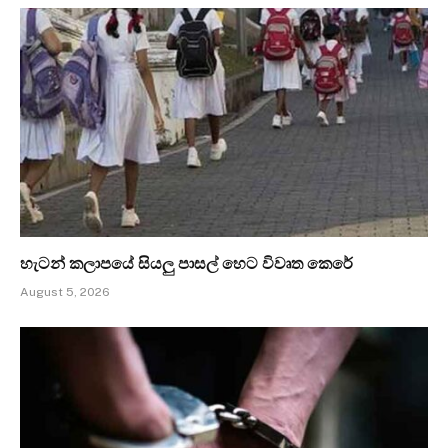
හැටන් කලාපයේ සියලු පාසල් හෙට විවෘත කෙරේ
August 5, 2026