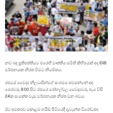
නව බදු ප්‍රතිපත්තියට එරෙහි වෘත්තීය සමිති කිහිපයක් අද (08)
වර්ජනයක නිරත වීමට නියමිතය.
රජයේ වෛද්‍ය නිලධාරීන්ගේ සංගමය පවසන්නේ අද
පෙරවරු 8.00 සිට රජයේ රෝහල්වල වෛද්‍යවරු පැය විසි
24ක සංකේත වැඩ වර්ජනයක නිරත වන බවය.
ඊට අමතරව කොළඹ හයිඩ් පිටියේදී දැවැන්ත විරෝධතා