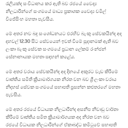
රැලියක්ද සංවිධානය කර ඇති බව රජයේ වෛද්‍ය
නිලධාරීන්ගේ සංගමයේ මාධ්‍ය ප්‍රකාශක වෛද්‍ය චමිල්
විජේසිංහ මහතා පැවසීය.
මේ අතර නව බදු සංශෝධනයට එරහිව බැංකු සේවකයින්ද අද
දහවල් 12.30 සිට සේවයෙන් ඉවත් වීමේ සූදානමක් ඇති බව
ලංකා බැංකු සේවක සංගමයේ ප්‍රධාන ලේකම් රංන්ජන්
සේනානායක මහතා සඳහන් කළේය.
මේ අතර වරාය සේවකයින්ද අද දිනයේ අකුරට වැඩ කිරීමේ
වෘත්තීය සමිති ක්‍රියාමාර්ගයක නිරත වන බව ශ්‍රී ලංකා වරාය
නිදහස් සේවක සංගමයේ සභාපති ප්‍රසන්න කළුතරගේ මහතා
පැවසීය.
මේ අතර රජයේ විධායක නිලධාරීන්ද අසනීප නිවාඩු වාර්තා
කිරීමේ වෘත්තීය සමිත ක්‍රියාමාර්ගයක අද නිරත වන බව
රජයේ විධායක නිලධාරීන්ගේ ඒකාබද්ධ කමිටුවේ සභාපති