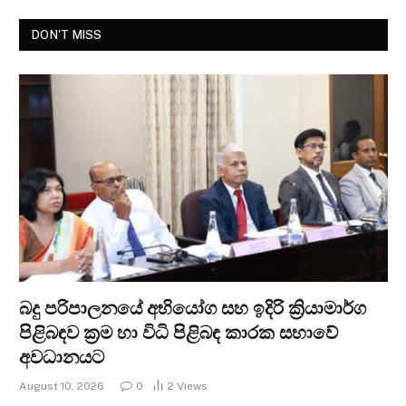
DON'T MISS
බදු පරිපාලනයේ අභියෝග සහ ඉදිරි ක්‍රියාමාර්ග
පිළිබඳව ක්‍රම හා විධි පිළිබඳ කාරක සභාවේ
අවධානයට
August 10, 2026
0
2
Views