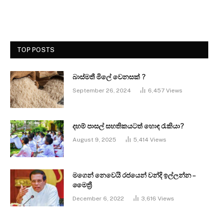
TOP POSTS
බාස්මතී මිලේ වෙනසක් ?
September 26, 2024
6,457
Views
දහම් පාසල් සහතිකයටත් හොඳ රැකියා?
August 9, 2025
5,414
Views
මගෙන් නෙවෙයි රජයෙන් වන්දි ඉල්ලන්න –
මෛත්‍රී
December 6, 2022
3,616
Views