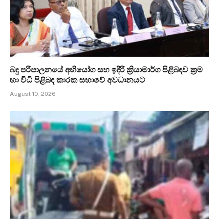
බදු පරිපාලනයේ අභියෝග සහ ඉදිරි ක්‍රියාමාර්ග පිළිබඳව ක්‍රම
හා විධි පිළිබඳ කාරක සභාවේ අවධානයට
August 10, 2026