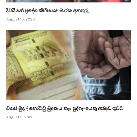
දිවයිනේ ප්‍රදේශ කිහිපයක මාරක අනතුරු
August 10, 2026
ව්‍යාජ මුදල් නෝට්ටු මුද්‍රණය කළ පුද්ගලයෙකු අත්අඩංගුවට
August 9, 2026