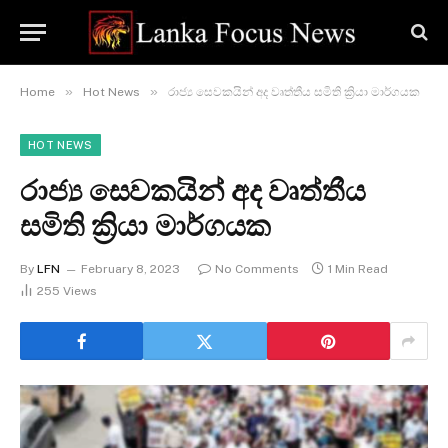
»
»
Home
Hot News
රාජ්‍ය සෙවකයින් අද වෘත්තීය සමිති ක්‍රියා මාර්ගයක
HOT NEWS
රාජ්‍ය සෙවකයින් අද වෘත්තීය
සමිති ක්‍රියා මාර්ගයක
By
LFN
February 8, 2023
No Comments
1 Min Read
255
Views