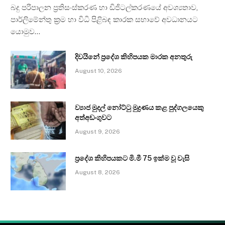
බදු පරිපාලන ප්‍රතිසංස්කරණ හා ඩිජිටල්කරණයේ අවශ්‍යතාව,
පාර්ලිමේන්තු ක්‍රම හා විධි පිළිබඳ කාරක සභාවේ අවධානයට
යොමුව…
දිවයිනේ ප්‍රදේශ කිහිපයක මාරක අනතුරු
August 10, 2026
ව්‍යාජ මුදල් නෝට්ටු මුද්‍රණය කළ පුද්ගලයෙකු
අත්අඩංගුවට
August 9, 2026
ප්‍රදේශ කිහිපයකට මි.මී 75 ඉක්ම වූ වැසි
August 8, 2026