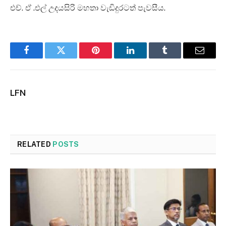
එච්. ඒ .එල් උදයසිරි මහතා වැඩිදුරටත් පැවසීය.
Facebook
Twitter
Pinterest
LinkedIn
Tumblr
Email
LFN
RELATED
POSTS