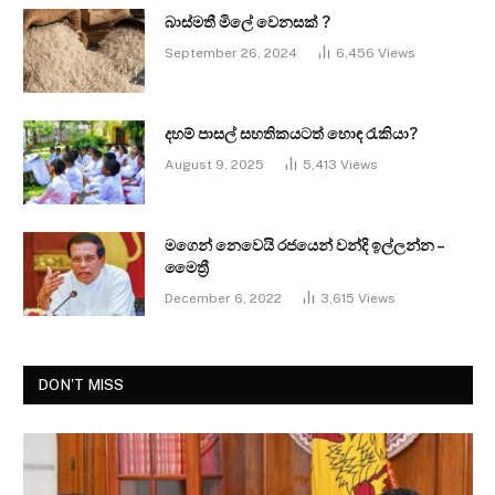
බාස්මතී මිලේ වෙනසක් ?
September 26, 2024
6,456
Views
දහම් පාසල් සහතිකයටත් හොඳ රැකියා?
August 9, 2025
5,413
Views
මගෙන් නෙවෙයි රජයෙන් වන්දි ඉල්ලන්න –
මෛත්‍රී
December 6, 2022
3,615
Views
DON'T MISS