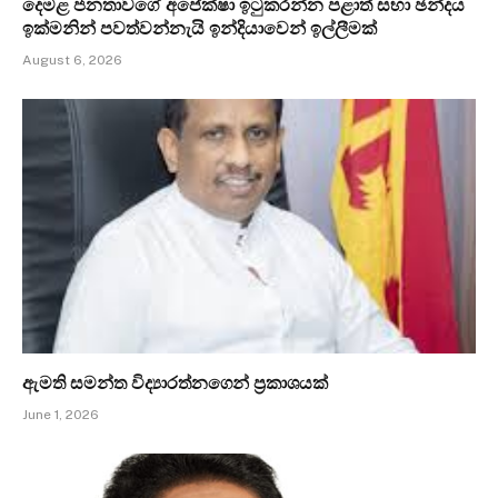
දෙමළ ජනතාවගේ අපේක්ෂා ඉටුකරන්න පළාත් සභා ඡන්දය
ඉක්මනින් පවත්වන්නැයි ඉන්දියාවෙන් ඉල්ලීමක්
August 6, 2026
ඇමති සමන්ත විද්‍යාරත්නගෙන් ප්‍රකාශයක්
June 1, 2026