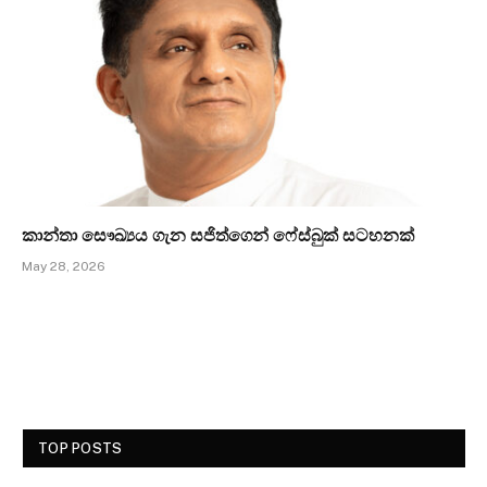
කාන්තා සෞඛ්‍යය ගැන සජිත්ගෙන් ෆේස්බුක් සටහනක්
May 28, 2026
TOP POSTS