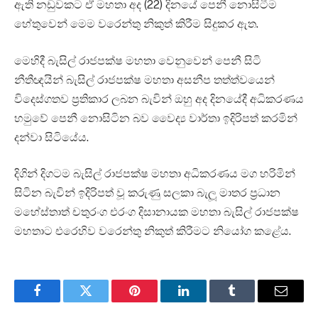
ඇති නඩුවකට ඒ මහතා අද (22) දිනයේ පෙනී නොසිටීම
හේතුවෙන් මෙම වරෙන්තු නිකුත් කිරීම සිදුකර ඇත.
මෙහිදී බැසිල් රාජපක්ෂ මහතා වෙනුවෙන් පෙනී සිටි
නීතීඥයින් බැසිල් රාජපක්ෂ මහතා අසනීප තත්ත්වයෙන්
විදෙස්ගතව ප්‍රතිකාර ලබන බැවින් ඔහු අද දිනයේදී අධිකරණය
හමුවේ පෙනී නොසිටින බව වෛද්‍ය වාර්තා ඉදිරිපත් කරමින්
දන්වා සිටියේය.
දිගින් දිගටම බැසිල් රාජපක්ෂ මහතා අධිකරණය මග හරිමින්
සිටින බැවින් ඉදිරිපත් වූ කරුණු සලකා බැලූ මාතර ප්‍රධාන
මහේස්තාත් චතුරංග එරංග දිසානායක මහතා බැසිල් රාජපක්ෂ
මහතාට එරෙහිව වරෙන්තු නිකුත් කිරීමට නියෝග කළේය.
Facebook
Twitter
Pinterest
LinkedIn
Tumblr
Email