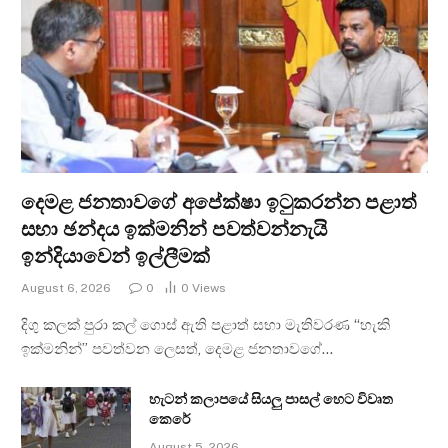
දෙමළ ජනතාවගේ අපේක්ෂා ඉටුකරන්න පළාත්
සභා ඡන්දය ඉක්මනින් පවත්වන්නැයි
ඉන්දියාවෙන් ඉල්ලීමක්
August 6, 2026
0
0
Views
දිගු කලක් පුරා කල් ගොස් ඇති පළාත් සභා මැතිවරණ “හැකි
ඉක්මනින්” පවත්වන ලෙසත්, දෙමළ ජනතාවගේ…
හැටන් කලාපයේ සියලු පාසල් හෙට විවෘත
කෙරේ
August 5, 2026