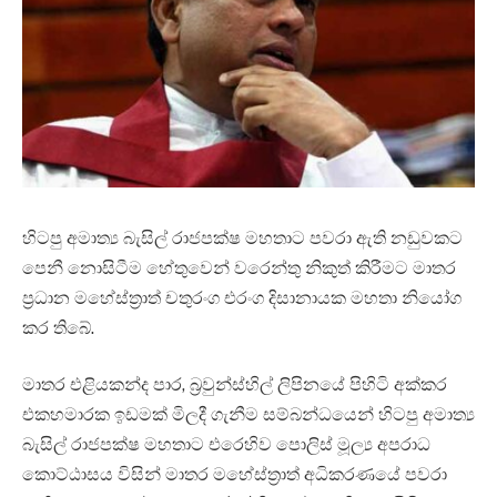
හිටපු අමාත්‍ය බැසිල් රාජපක්ෂ මහතාට පවරා ඇති නඩුවකට
පෙනී නොසිටීම හේතුවෙන් වරෙන්තු නිකුත් කිරීමට මාතර
ප්‍රධාන මහේස්ත්‍රාත් චතුරංග එරංග දිසානායක මහතා නියෝග
කර තිබේ.
මාතර එළියකන්ද පාර, බ්‍රවුන්ස්හිල් ලිපිනයේ පිහිටි අක්කර
එකහමාරක ඉඩමක් මිලදී ගැනීම සම්බන්ධයෙන් හිටපු අමාත්‍ය
බැසිල් රාජපක්ෂ මහතාට එරෙහිව පොලිස් මූල්‍ය අපරාධ
කොට්ඨාසය විසින් මාතර මහේස්ත්‍රාත් අධිකරණයේ පවරා