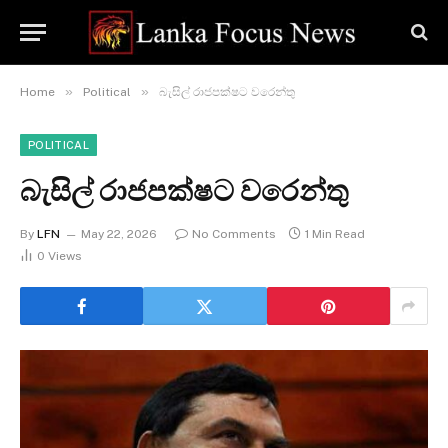
»
»
Home
Political
බැසිල් රාජපක්ෂට වරෙන්තු
POLITICAL
බැසිල් රාජපක්ෂට වරෙන්තු
By
LFN
May 22, 2026
No Comments
1 Min Read
0
Views