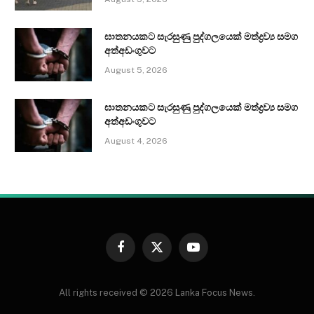
ඝාතනයකට සැරසුණු පුද්ගලයෙක් මත්ද්‍රව්‍ය සමග
අත්අඩංගුවට
August 5, 2026
ඝාතනයකට සැරසුණු පුද්ගලයෙක් මත්ද්‍රව්‍ය සමග
අත්අඩංගුවට
August 4, 2026
Facebook
X
YouTube
(Twitter)
All rights received © 2026 Lanka Focus News.