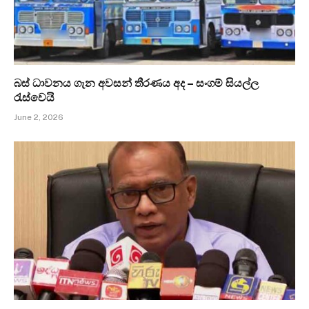
බස් ධාවනය ගැන අවසන් තීරණය අද – සංගම් සියල්ල
රැස්වෙයි
June 2, 2026