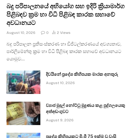
බදු පරිපාලනයේ අභියෝග සහ ඉදිරි ක්‍රියාමාර්ග
පිළිබඳව ක්‍රම හා විධි පිළිබඳ කාරක සභාවේ
අවධානයට
August 10, 2026
0
2
Views
බදු පරිපාලන ප්‍රතිසංස්කරණ හා ඩිජිටල්කරණයේ අවශ්‍යතාව,
පාර්ලිමේන්තු ක්‍රම හා විධි පිළිබඳ කාරක සභාවේ අවධානයට
යොමුව…
දිවයිනේ ප්‍රදේශ කිහිපයක මාරක අනතුරු
August 10, 2026
ව්‍යාජ මුදල් නෝට්ටු මුද්‍රණය කළ පුද්ගලයෙකු
අත්අඩංගුවට
August 9, 2026
ප්‍රදේශ කිහිපයකට මි.මී 75 ඉක්ම වූ වැසි