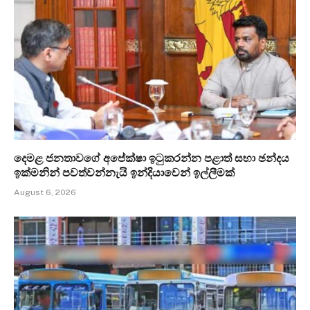
දෙමළ ජනතාවගේ අපේක්ෂා ඉටුකරන්න පළාත් සභා ඡන්දය
ඉක්මනින් පවත්වන්නැයි ඉන්දියාවෙන් ඉල්ලීමක්
August 6, 2026