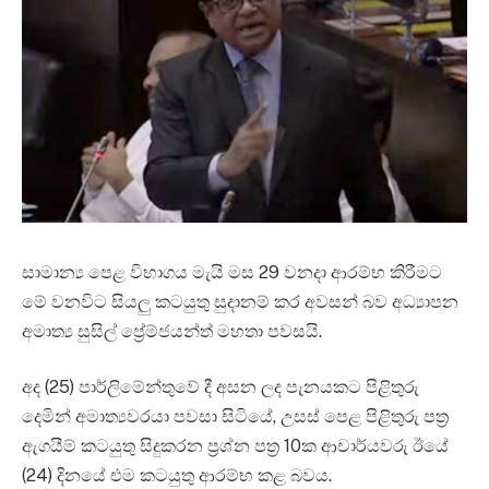
සාමාන්‍ය පෙළ විභාගය මැයි මස 29 වනදා ආරම්භ කිරීමට
මේ වනවිට සියලු කටයුතු සුදානම් කර අවසන් බව අධ්‍යාපන
අමාත්‍ය සුසිල් ප්‍රේම්ජයන්ත් මහතා පවසයි.
අද (25) පාර්ලිමේන්තුවේ දී අසන ලද පැනයකට පිළිතුරු
දෙමින් අමාත්‍යවරයා පවසා සිටියේ, උසස් පෙළ පිළිතුරු පත්‍ර
ඇගයීම් කටයුතු සිදුකරන ප්‍රශ්න පත්‍ර 10ක ආචාර්යවරු ඊයේ
(24) දිනයේ එම කටයුතු ආරම්භ කළ බවය.