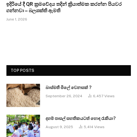
ඉදිරියේ දී QR ක්‍රමවේදය තදින් ක්‍රියාත්මක කරන්න පියවර
ගන්නවා – බලශක්ති ඇමති
June 1, 2026
TOP POSTS
බාස්මතී මිලේ වෙනසක් ?
September 26, 2024
6,457
Views
දහම් පාසල් සහතිකයටත් හොඳ රැකියා?
August 9, 2025
5,414
Views