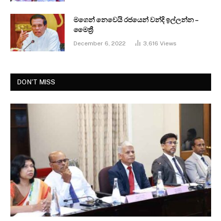
මගෙන් නෙවෙයි රජයෙන් වන්දි ඉල්ලන්න –
මෛත්‍රී
December 6, 2022
3,616
Views
DON'T MISS