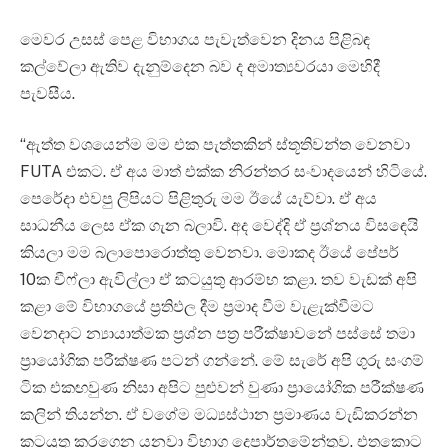
මෙවර උසස් පෙළ විභාගය පැවැත්වෙන දිනය පිළිබඳ
කල්වේලා ඇතිව දැනුම්දෙන බව ද අමාත්‍යවරයා මෙහිදී
පැවසීය.
“ඇත්ත වශයෙන්ම මම එක පැත්තකින් ස්තූතිවන්ත වෙනවා
FUTA එකට. ඒ අය මාත් එක්ක නිරන්තර සංවාදයෙන් හිටියේ.
පෙරේදා එවපු ලිපියට පිළිතුරු මම ඊයේ යැව්වා. ඒ අය
සාධනීය ලෙස ඒක ගැන බලාවි. අද වෙද්දි ඒ ප්‍රශ්නය විසඳෙයි
කියලා මම බලාපොරොත්තු වෙනවා. මොකද ඊයේ පේපර්
10ක චීෆ්ලා ඇවිල්ලා ඒ කටයුතු ආරම්භ කළා. තව වැඩක් අපි
කළා මේ විභාගයේ ප්‍රතිඵල දීම ප්‍රමාද වීම වැළැක්වීමට
වෙනදාට න්‍යායාත්මක ප්‍රශ්න පත්‍ර පරීක්ෂාවනේ පස්සේ තමා
ප්‍රායෝගික පරීක්ෂණ පටන් ගන්නේ. මේ සැරේ අපි ගුරු සංගම්
ටික එකඟවුණ නිසා අපිට පුළුවන් වුණා ප්‍රායෝගික පරීක්ෂණ
කලින් තියන්න. ඒ වගේම මධ්‍යස්ථාන ප්‍රමාණය වැඩිකරන්න
කටයුතු කරගෙන යනවා විභාග දෙපාර්තමේන්තුව. එතකොට