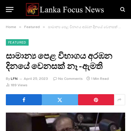
»
»
Home
Featured
සාමාන්‍ය පෙළ විභාගය අරඹන දිනයේ වෙනසක් නෑ -ඇමති
FEATURED
සාමාන්‍ය පෙළ විභාගය අරඹන
දිනයේ වෙනසක් නෑ -ඇමති
By
LFN
April 25, 2023
No Comments
1 Min Read
189
Views