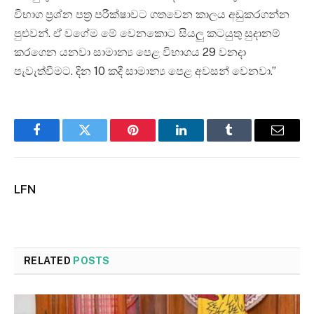
විභාග ප්‍රශ්න පත්‍ර පරීක්ෂාවට ගතවෙන කාලය අඩුකරගන්න
පුළුවන්. ඒ වගේම මේ වෙනකොට සියලු කටයුතු සුදානම්
කරගෙන යනවා සාමාන්‍ය පෙළ විභාගය 29 වනදා
පැවැත්වීමට. දින 10 කදී සාමාන්‍ය පෙළ අවසන් වෙනවා.”
Facebook
Twitter
Pinterest
LinkedIn
Tumblr
Email
LFN
RELATED
POSTS