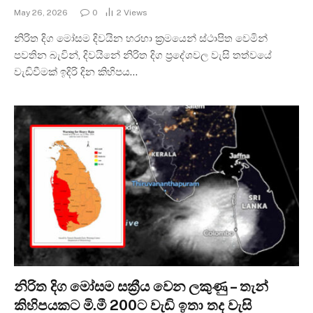
May 26, 2026
0
2
Views
නිරිත දිග මෝසම දිවයින හරහා ක්‍රමයෙන් ස්ථාපිත වෙමින්
පවතින බැවින්, දිවයිනේ නිරිත දිග ප්‍රදේශවල වැසි තත්වයේ
වැඩිවීමක් ඉදිරි දින කිහිපය…
නිරිත දිග මෝසම සක්‍රීය වෙන ලකුණු – තැන්
කිහිපයකට මි.මී 200ට වැඩි ඉතා තද වැසි