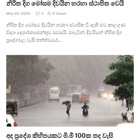
නිරිත දිග මෝසම දිවයින හරහා ස්ථාපිත වෙයි
May 26, 2026
0
11
Views
නිරිත දිග මෝසම දිවයින හරහා ස්ථාපිත වී ඇති බව කාලගුණ
විද්‍යා දෙපාර්තමේන්තුව පවසයි. එබැවින්, දිවයිනේ නිරිත දිග
ප්‍රදේශවල වැසි තත්ත්වයේ…
අද ප්‍රදේශ කිහිපයකට මි.මී 100ක තද වැසි