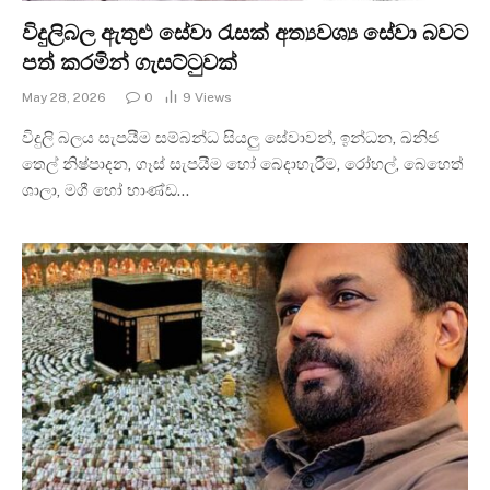
විදුලිබල ඇතුළු සේවා රැසක් අත්‍යවශ්‍ය සේවා බවට
පත් කරමින් ගැසට්ටුවක්
May 28, 2026
0
9
Views
විදුලි බලය සැපයීම සම්බන්ධ සියලු සේවාවන්, ඉන්ධන, ඛනිජ
තෙල් නිෂ්පාදන, ගෑස් සැපයීම හෝ බෙදාහැරීම, රෝහල්, බෙහෙත්
ශාලා, මගී හෝ භාණ්ඩ…