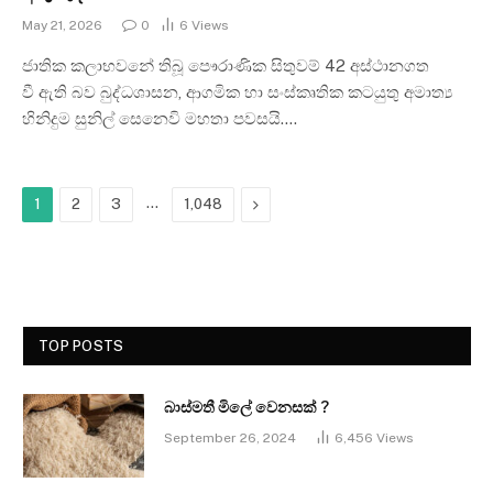
May 21, 2026
0
6
Views
ජාතික කලාභවනේ තිබූ පෞරාණික සිතුවම් 42 අස්ථානගත
වී ඇති බව බුද්ධශාසන, ආගමික හා සංස්කෘතික කටයුතු අමාත්‍ය
හිනිදුම සුනිල් සෙ‍නෙවි මහතා පවසයි.…
…
Next
1
2
3
1,048
TOP POSTS
බාස්මතී මිලේ වෙනසක් ?
September 26, 2024
6,456
Views