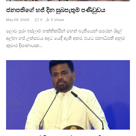
ජනපතිගේ හජ් දින සුබපැතුම් පණිවුඩය
May 28, 2026
0
5
Views
ලොව පුරා ඉස්ලාම් භක්තිකයින් මහත් බැතියෙන් සමරන ඊදුල්
අල්හා හජ් උත්සවය අදට යෙදී ඇති අතර, එයට ජනාධිපති අනුර
කුමාර දිසානායක…