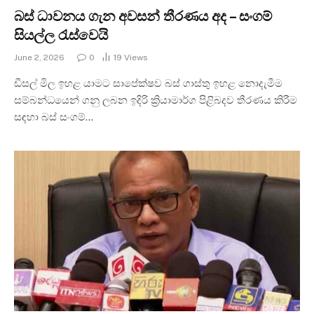
බස් ධාවනය ගැන අවසන් තීරණය අද – සංගම්
සියල්ල රැස්වෙයි
June 2, 2026
0
19
Views
ඩීසල් මිල ඉහළ යාමට සාපේක්ෂව බස් ගාස්තු ඉහළ නොදැමීම
සම්බන්ධයෙන් ගනු ලබන ඉදිරි ක්‍රියාමාර්ග පිළිබදව තීරණය කිරීම
සඳහා බස් සංගම්…