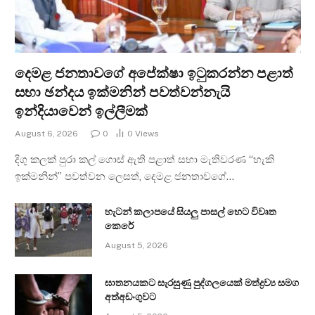
දෙමළ ජනතාවගේ අපේක්ෂා ඉටුකරන්න පළාත්
සභා ඡන්දය ඉක්මනින් පවත්වන්නැයි
ඉන්දියාවෙන් ඉල්ලීමක්
August 6, 2026
0
0
Views
දිගු කලක් පුරා කල් ගොස් ඇති පළාත් සභා මැතිවරණ “හැකි
ඉක්මනින්” පවත්වන ලෙසත්, දෙමළ ජනතාවගේ…
හැටන් කලාපයේ සියලු පාසල් හෙට විවෘත
කෙරේ
August 5, 2026
ඝාතනයකට සැරසුණු පුද්ගලයෙක් මත්ද්‍රව්‍ය සමග
අත්අඩංගුවට