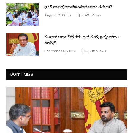
දහම් පාසල් සහතිකයටත් හොඳ රැකියා?
August 9, 2025
5,413
Views
මගෙන් නෙවෙයි රජයෙන් වන්දි ඉල්ලන්න –
මෛත්‍රී
December 6, 2022
3,615
Views
DON'T MISS