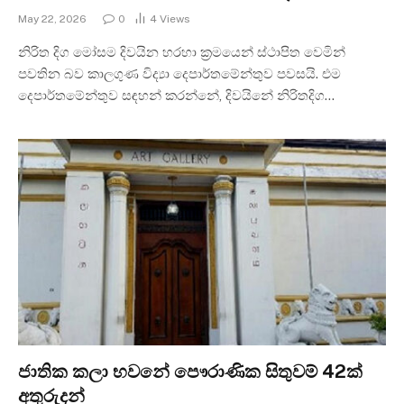
May 22, 2026
0
4
Views
නිරිත දිග මෝසම දිවයින හරහා ක්‍රමයෙන් ස්ථාපිත වෙමින්
පවතින බව කාලගුණ විද්‍යා දෙපාර්තමේන්තුව පවසයි. එම
දෙපාර්තමේන්තුව සඳහන් කරන්නේ, දිවයිනේ නිරිතදිග…
ජාතික කලා භවනේ පෞරාණික සිතුවම් 42ක්
අතුරුදන්