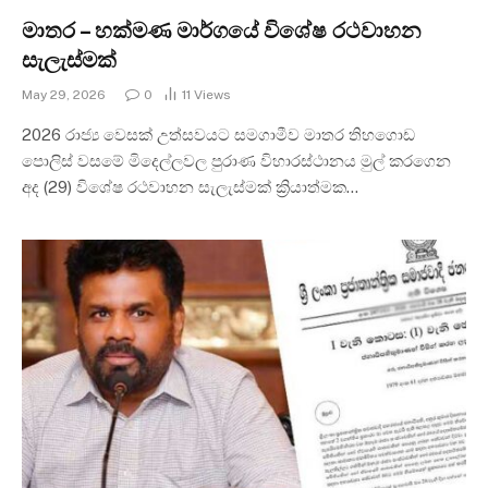
මාතර – හක්මණ මාර්ගයේ විශේෂ රථවාහන
සැලැස්මක්
May 29, 2026
0
11
Views
2026 රාජ්‍ය වෙසක් උත්සවයට සමගාමීව මාතර තිහගොඩ
පොලිස් වසමේ මිදෙල්ලවල පුරාණ විහාරස්ථානය මුල් කරගෙන
අද (29) විශේෂ රථවාහන සැලැස්මක් ක්‍රියාත්මක…