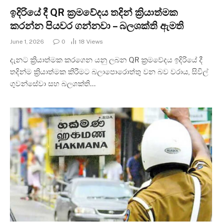
ඉදිරියේ දී QR ක්‍රමවේදය තදින් ක්‍රියාත්මක
කරන්න පියවර ගන්නවා – බලශක්ති ඇමති
June 1, 2026
0
18
Views
දැනට ක්‍රියාත්මක කරගෙන යනු ලබන QR ක්‍රමවේදය ඉදිරියේ දී
තදින්ම ක්‍රියාත්මක කිරීමට බලාපොරොත්තු වන බව වරාය, සිවිල්
ගුවන්සේවා සහ බලශක්ති…