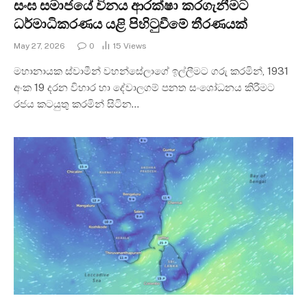
සංඝ සමාජයේ විනය ආරක්ෂා කරගැනීමට
ධර්මාධිකරණය යළි පිහිටුවීමේ තීරණයක්
May 27, 2026
0
15
Views
මහානායක ස්වාමීන් වහන්සේලාගේ ඉල්ලීමට ගරු කරමින්, 1931
අංක 19 දරන විහාර හා දේවාලගම් පනත සංශෝධනය කිරීමට
රජය කටයුතු කරමින් සිටින…