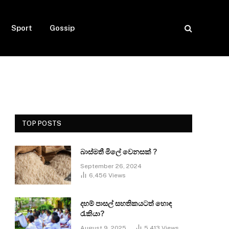
Sport
Gossip
TOP POSTS
බාස්මතී මිලේ වෙනසක් ?
September 26, 2024
6,456
Views
දහම් පාසල් සහතිකයටත් හොඳ
රැකියා?
August 9, 2025
5,413
Views