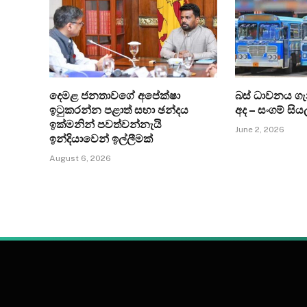
දෙමළ ජනතාවගේ අපේක්ෂා
බස් ධාවනය ග
ඉටුකරන්න පළාත් සභා ඡන්දය
අද – සංගම් සිය
ඉක්මනින් පවත්වන්නැයි
June 2, 2026
ඉන්දියාවෙන් ඉල්ලීමක්
August 6, 2026