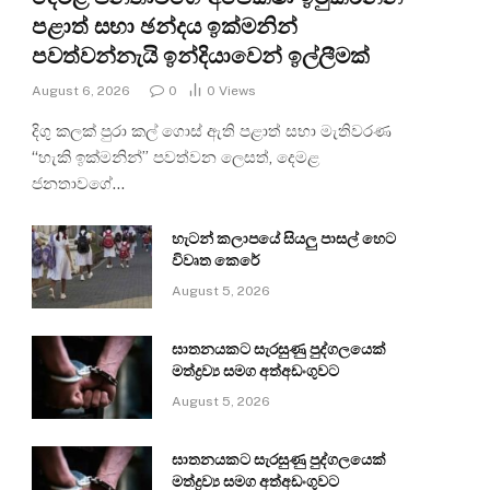
පළාත් සභා ඡන්දය ඉක්මනින්
පවත්වන්නැයි ඉන්දියාවෙන් ඉල්ලීමක්
August 6, 2026
0
0
Views
දිගු කලක් පුරා කල් ගොස් ඇති පළාත් සභා මැතිවරණ
“හැකි ඉක්මනින්” පවත්වන ලෙසත්, දෙමළ
ජනතාවගේ…
හැටන් කලාපයේ සියලු පාසල් හෙට
විවෘත කෙරේ
August 5, 2026
ඝාතනයකට සැරසුණු පුද්ගලයෙක්
මත්ද්‍රව්‍ය සමග අත්අඩංගුවට
August 5, 2026
ඝාතනයකට සැරසුණු පුද්ගලයෙක්
මත්ද්‍රව්‍ය සමග අත්අඩංගුවට