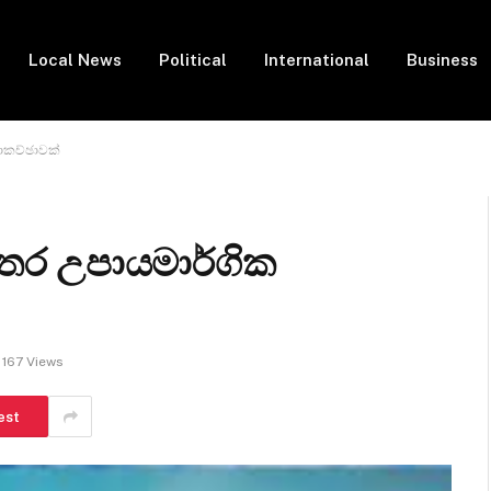
Local News
Political
International
Business
 සාකච්ඡාවක්
යය අතර උපායමාර්ගික
167
Views
est