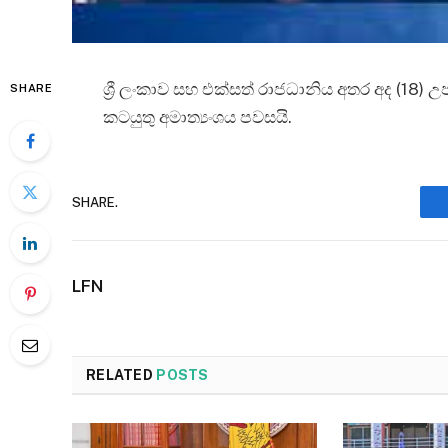
‍ශ්‍රී ලංකාව සහ එක්සත් රාජධානිය අතර අද (18)
SHARE
කටයුතු අමාත්‍යංශය පවසයි.
SHARE.
LFN
RELATED
POSTS