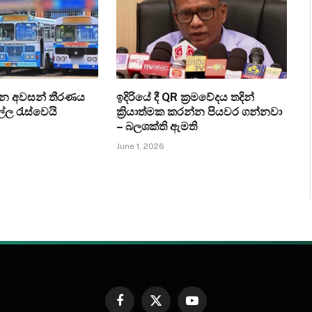
ැන අවසන් තීරණය
ඉදිරියේ දී QR ක්‍රමවේදය තදින්
ල්ල රැස්වෙයි
ක්‍රියාත්මක කරන්න පියවර ගන්නවා
– බලශක්ති ඇමති
June 1, 2026
Facebook
X
YouTube