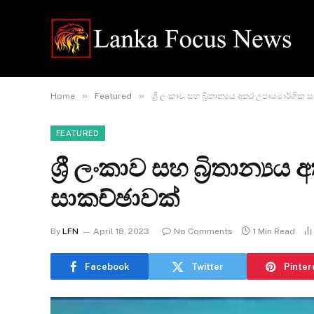
»
»
Home
Featured
ශ්‍රී ලංකාව සහ බ්‍රිතාන්‍යය අතර උපායමාර්ගික
FEATURED
ශ්‍රී ලංකාව සහ බ්‍රිතාන්‍
සාකච්ඡාවක්
By
LFN
April 18, 2023
No Comments
1 Min Read
Facebook
Twitter
Pinter