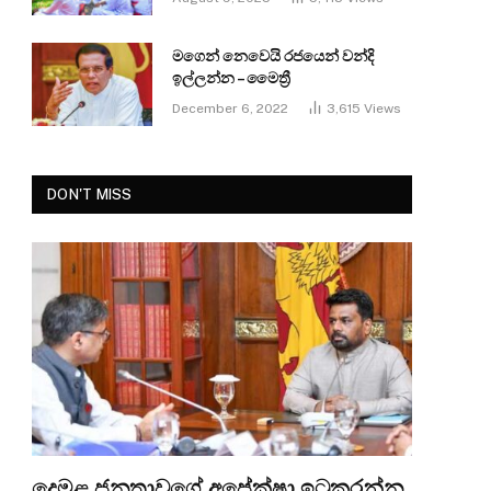
මගෙන් නෙවෙයි රජයෙන් වන්දි
ඉල්ලන්න – මෛත්‍රී
December 6, 2022
3,615
Views
DON'T MISS
දෙමළ ජනතාවගේ අපේක්ෂා ඉටුකරන්න