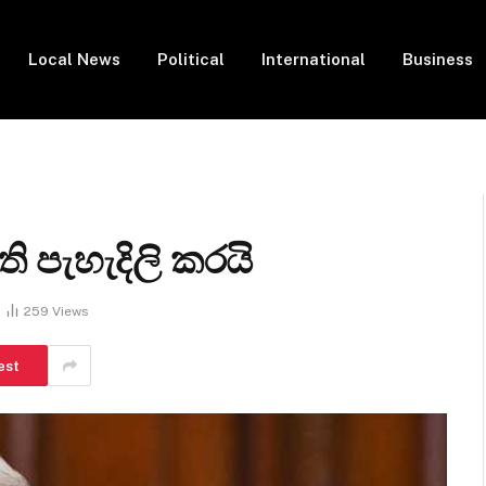
Local News
Political
International
Business
ති පැහැදිලි කරයි
259
Views
est