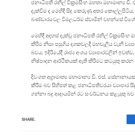
ජනාධිපති රනිල් වික්‍රමසිංහ මහතා මහාමාන්‍ය 
දැක්වීම ද මෙහිදී සිදු කෙරුණු අතර කොල්ලුපිටිය, 
බණ්ඩාරවෙල විමලධර්ම ස්වාමීන් වහන්සේ විශේ
මෙහිදී අදහස් දැක්වූ ජනාධිපති රනිල් වික්‍රමසිංහ
කිරීම නිසා පසුගිය දශකවලදී මහවැලිය වැනි ව්‍යපෘ
බවය. ඉදිරියේදී රාජ්‍ය අංශය ව්‍යාපාරවලින් ඉව
නිෂ්පාදන ආර්ථිකයක් ඇති කිරීමට කටයුතු කර
දිවංගත අග්‍රාමාත්‍ය මහාමාන්‍ය ඩී. එස්. සේනාන
කිරීම බව සිහිපත් කළ ජනාධිපතිවරයා ව්‍යාපාර 
ගන්නා බදු ආදායමින් රට සංවර්ධනය කළයුතු බව 
SHARE.