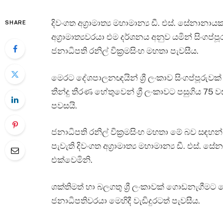
දිවංගත අග්‍රාමාත්‍ය මහාමාන්‍ය ඩී. එස්. සේනාන
SHARE
අග්‍රාමාත්‍යවරයා එම දර්ශනය අනුව යමින් සිංගප
ජනාධිපති රනිල් වික්‍රමසිංහ මහතා පැවසීය.
මෙරට දේශපාලනඥයින් ශ්‍රී ලංකාව සිංගප්පූරුවක්
තීන්දු තීරණ හේතුවෙන් ශ්‍රී ලංකාවට පසුගිය 75
පවසයි.
ජනාධිපති රනිල් වික්‍රමසිංහ මහතා මේ බව සඳහන් ක
පැවැති දිවංගත අග්‍රාමාත්‍ය මහාමාන්‍ය ඩී. 
එක්වෙමිනි.
ශක්තිමත් හා බලගතු ශ්‍රී ලංකාවක් ගොඩනැගීම
ජනාධිපතිවරයා මෙහිදී වැඩිදුරටත් පැවසීය.