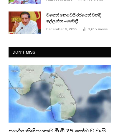
මගෙන් නෙවෙයි රජයෙන් වන්දි
ඉල්ලන්න – මෛත්‍රී
December 6, 2022
3,615
Views
DON'T MISS
ප්‍රදේශ කිහිපයකට මි.මී 75 ඉක්ම වූ වැසි