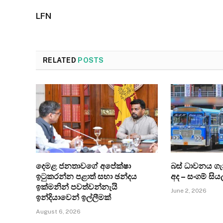
LFN
RELATED
POSTS
දෙමළ ජනතාවගේ අපේක්ෂා
බස් ධාවනය ග
ඉටුකරන්න පළාත් සභා ඡන්දය
අද – සංගම් සිය
ඉක්මනින් පවත්වන්නැයි
June 2, 2026
ඉන්දියාවෙන් ඉල්ලීමක්
August 6, 2026