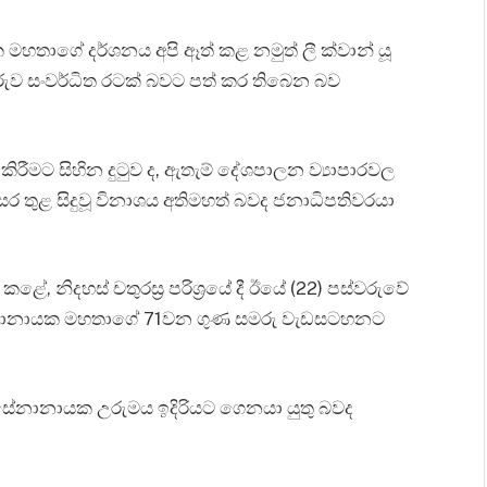
ායක මහතාගේ දර්ශනය අපි ඈත් කළ නමුත් ලී ක්වාන් යූ
්පූරුව සංවර්ධිත රටක් බවට පත් කර තිබෙන බව
 කිරීමට සිහින දුටුව ද, ඇතැම් දේශපාලන ව්‍යාපාරවල
 වසර තුළ සිදුවූ විනාශය අතිමහත් බවද ජනාධිපතිවරයා
ළේ, නිදහස් චතුරස්‍ර පරිශ්‍රයේ දී ඊයේ (22) පස්වරුවේ
එස්. සේනානායක මහතාගේ 71වන ගුණ සමරු වැඩසටහනට
ට සේනානායක උරුමය ඉදිරියට ගෙනයා යුතු බවද