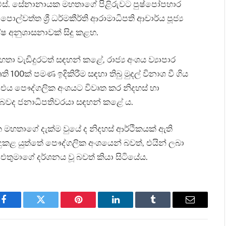
ඩී. එස්. සේනානායක මහතාගේ පිළිරුවට පුෂ්පෝපහාර
පොල්වත්ත ශ්‍රී ධර්මකීර්ති ආරාමාධිපති ආචාර්ය පූජ්‍ය
ෂ අනුශාසනාවක් සිදු කළහ.
 මහතා වැඩිදුරටත් සඳහන් කළේ, රාජ්‍ය අංශය ව්‍යාපාර
ති 100ක් පමණ ඉදිකිරීම සඳහා තිබු මුදල් විනාශ වී ගිය
ත්ව, එය පෞද්ගලික අංශයට විවෘත කර නිදහස් හා
න බවද ජනාධිපතිවරයා සඳහන් කළේ ය.
ායක මහතාගේ දැක්ම වුයේ ද නිදහස් ආර්ථිකයක් ඇති
සිදුකළ යුත්තේ පෞද්ගලික අංශයෙන් බවත්, එයින් ලබා
එතුමාගේ දර්ශනය වූ බවත් කියා සිටියේය.
Facebook
Twitter
Pinterest
LinkedIn
Tumblr
Email