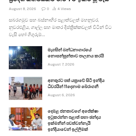
August 8, 2026
0
4
Views
සබරගමුව සහ බස්නාහිර පළාත්වලත් මහනුවර,
නුවරඑළිය, ගාල්ල සහ මාතර දිස්ත්‍රික්කවලත් විටින් විට
වැසි හෝ ගිගුරුම්…
මැගසින් බන්ධනාගාරයේ
නොසන්සුන්තාව පාලනය කරයි
August 7, 2026
අනතුරට පත් යත්‍රාවේ සිටි ඉන්දීය
ධීවරයින් 11දෙනාම බේරාගනී
August 6, 2026
දෙමළ ජනතාවගේ අපේක්ෂා
ඉටුකරන්න පළාත් සභා ඡන්දය
ඉක්මනින් පවත්වන්නැයි
ඉන්දියාවෙන් ඉල්ලීමක්