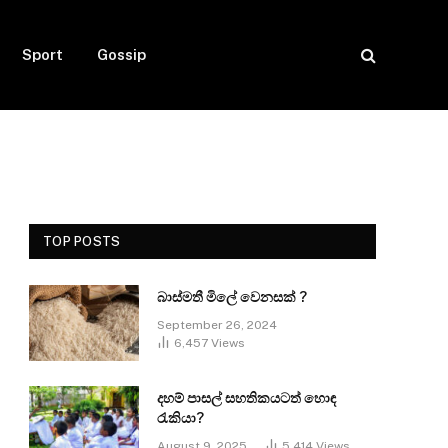
Sport
Gossip
TOP POSTS
බාස්මතී මිලේ වෙනසක් ?
September 26, 2024
6,457
Views
දහම් පාසල් සහතිකයටත් හොඳ
රැකියා?
August 9, 2025
5,414
Views