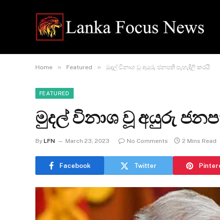
»
»
Home
Featured
මුදල් විනාශ වූ අයුරු ජනපති පැහැදිලි කරයි
FEATURED
මුදල් විනාශ වූ අයුරු ජනප
By
LFN
March 23, 2023
No Comments
2 Mins Read
Facebook
Twitter
Pinter