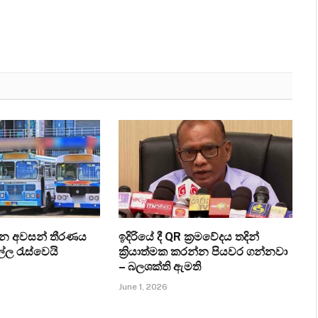
ැන අවසන් තීරණය
ඉදිරියේ දී QR ක්‍රමවේදය තදින්
ල්ල රැස්වෙයි
ක්‍රියාත්මක කරන්න පියවර ගන්නවා
– බලශක්ති ඇමති
June 1, 2026