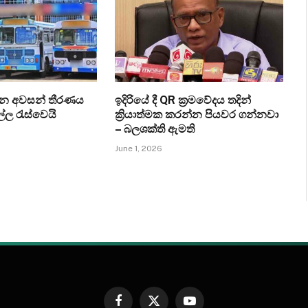
ැන අවසන් තීරණය
ඉදිරියේ දී QR ක්‍රමවේදය තදින්
ල්ල රැස්වෙයි
ක්‍රියාත්මක කරන්න පියවර ගන්නවා
– බලශක්ති ඇමති
June 1, 2026
Facebook
X
YouTube