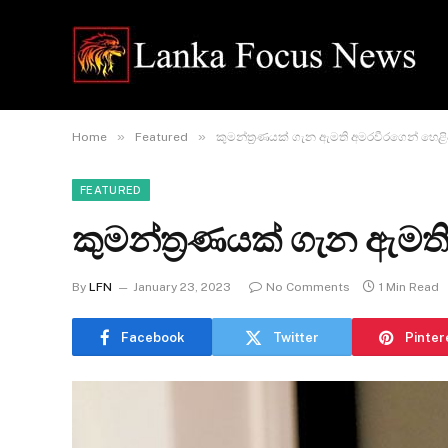
»
»
Home
Featured
කුමන්ත්‍රණයක් ගැන ඇමති අමරවීරගෙන් හෙළි
FEATURED
කුමන්ත්‍රණයක් ගැන ඇමත
By
LFN
January 23, 2023
No Comments
1 Min Read
Facebook
Twitter
Pinter