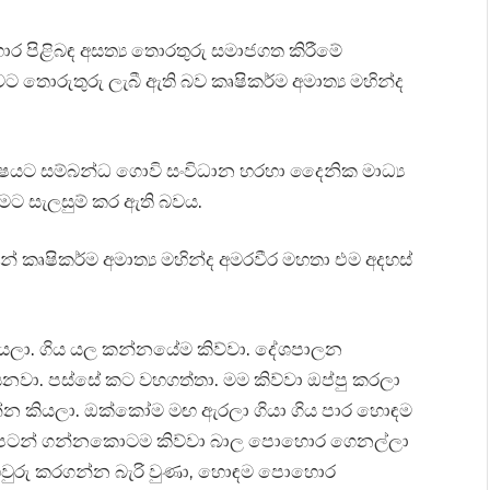
 පිළිබඳ අසත්‍ය තොරතුරු සමාජගත කිරීමේ
බවට තොරුතුරු ලැබී ඇති බව කෘෂිකර්ම අමාත්‍ය මහින්ද
්ෂයට සම්බන්ධ ගොවි සංවිධාන හරහා දෛනික මාධ්‍ය
රීමට සැලසුම් කර ඇති බවය.
ින් කෘෂිකර්ම අමාත්‍ය මහින්ද අමරවීර මහතා එම අදහස්
යලා. ගිය යල කන්නයේම කිව්වා. දේශපාලන
නවා. පස්සේ කට වහගත්තා. මම කිව්වා ඔප්පු කරලා
න්න කියලා. ඔක්කෝම මඟ ඇරලා ගියා ගිය පාර හොඳම
ඩ පටන් ගන්නකොටම කිව්වා බාල පොහොර ගෙනල්ලා
 තහවුරු කරගන්න බැරි වුණා, හොඳම පොහොර