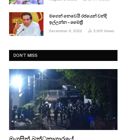
මගෙන් නෙවෙයි රජයෙන් වන්දි
ඉල්ලන්න – මෛත්‍රී
December 6, 2022
3,615
Views
DON'T MISS
මැගසින් බන්ධනාගාරයේ