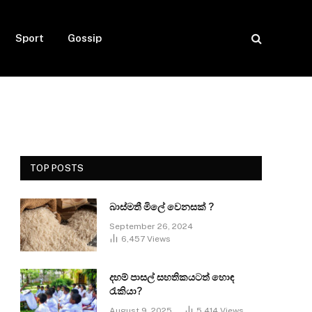
Sport
Gossip
TOP POSTS
බාස්මතී මිලේ වෙනසක් ?
September 26, 2024
6,457
Views
දහම් පාසල් සහතිකයටත් හොඳ
රැකියා?
August 9, 2025
5,414
Views