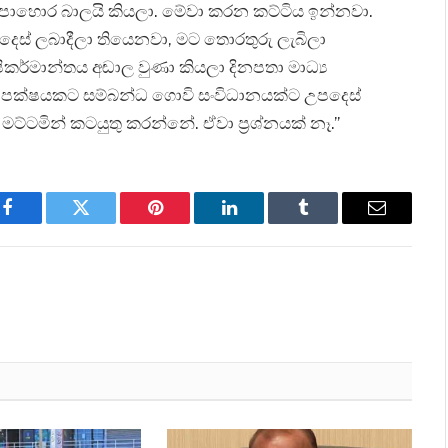
පොහොර බාලයි කියලා. මේවා කරන කට්ටිය ඉන්නවා.
ස් ලබාදීලා තියෙනවා, මට තොරතුරු ලැබිලා
ිකර්මාන්තය අඬාල වුණා කියලා දිනපතා මාධ්‍ය
 පක්ෂයකට සම්බන්ධ ගොවි සංවිධානයක්ට උපදෙස්
ට්ටමින් කටයුතු කරන්නේ. ඒවා ප්‍රශ්නයක් නෑ.”
Facebook
Twitter
Pinterest
LinkedIn
Tumblr
Email