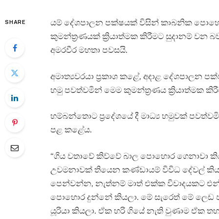
යම් දේශපාලන පක්ෂයක් විසින් කාබනික පොහොර
SHARE
කුමන්ත්‍රණයක් ක්‍රියාත්මක කිරීමට සුදානම් වන 
අමරවීර මහතා පවසයි.
අමාත්‍යවරයා ප්‍රකාශ කළේ, අදාළ දේශපාලන පක
හමු පවත්වමින් මෙම කුමන්ත්‍රණය ක්‍රියාත්මක කි
හම්බන්තොට ප්‍රදේශයේ දී මාධ්‍ය හමුවක් පවත්වම
පළ කළේය.
“ගිය වතාවේ කිව්වේ බාල පොහොර ගෙනාවා කි
උවමනාවක් තියෙන කණ්ඩායම් විවිධ දේවල් කිය
පෙන්වන්න, නැත්නම් මාත් එක්ක විවාදයකට එ
පොහොර දුන්නේ කියලා. මේ සැරෙත් මේ ලෙ
යූරියා කියලා. ඒක හරි ගියේ නැති වුණාම ඒක