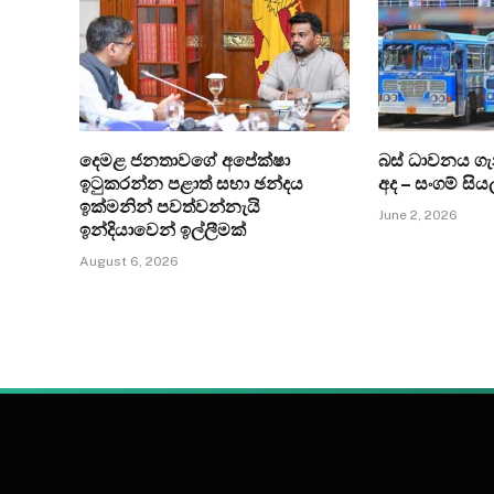
දෙමළ ජනතාවගේ අපේක්ෂා
බස් ධාවනය ග
ඉටුකරන්න පළාත් සභා ඡන්දය
අද – සංගම් සිය
ඉක්මනින් පවත්වන්නැයි
June 2, 2026
ඉන්දියාවෙන් ඉල්ලීමක්
August 6, 2026