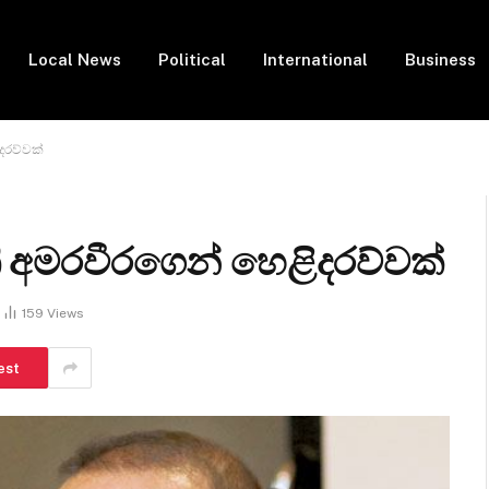
Local News
Political
International
Business
දරව්වක්
ි අමරවීරගෙන් හෙළිදරව්වක්
159
Views
est