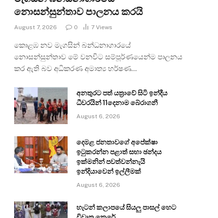
නොසන්සුන්තාව පාලනය කරයි
August 7, 2026
0
7
Views
කොළඹ නව මැගසින් බන්ධනාගාරයේ
නොසන්සුන්තාව මේ වනවිට සම්පූර්ණයෙන්ම පාලනය
කර ඇති බව අධිකරණ අමාත්‍ය හර්ෂණ…
අනතුරට පත් යත්‍රාවේ සිටි ඉන්දීය
ධීවරයින් 11දෙනාම බේරාගනී
August 6, 2026
දෙමළ ජනතාවගේ අපේක්ෂා
ඉටුකරන්න පළාත් සභා ඡන්දය
ඉක්මනින් පවත්වන්නැයි
ඉන්දියාවෙන් ඉල්ලීමක්
August 6, 2026
හැටන් කලාපයේ සියලු පාසල් හෙට
විවෘත කෙරේ