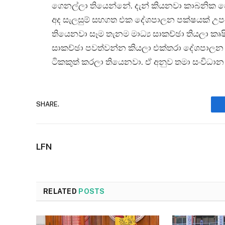
ගෙනල්ලා තියෙන්නේ. දැන් කියනවා කාබනික 
අද සැලසුම් සහගත එක දේශපාලන පක්ෂයක් උපදෙ
තියෙනවා සෑම තැනම මාධ්‍ය සාකච්ඡා තියලා කෘෂ
සාකච්ඡා පවත්වන්න කියලා එක්තරා දේශපාලන
ටිකකුත් කරලා තියෙනවා. ඒ අනුව තමා සංවිධාන ම
SHARE.
LFN
RELATED
POSTS