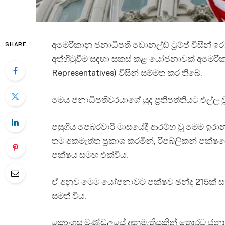
අමෙරිකානු ජනාධිපති ඩොනල්ඩ් ට්‍රම්ප් විසින් ඉර
SHARE
අත්හිටුවීම සඳහා සකස් කළ යෝජනාවක් අමෙරිකා
Representatives) විසින් සම්මත කර තිබේ.
මෙය ජනාධිපතිවරයාගේ යුද ප්‍රතිපත්තියට එල්
පසුගිය පෙබරවාරි මාසයේදී ආරම්භ වූ මෙම ඉරාන 
තම අකමැත්ත ප්‍රකාශ කරමින්, රිපබ්ලිකන් පක්ෂයේ
පක්ෂය සමඟ එක්විය.
ඒ අනුව මෙම යෝජනාවට පක්ෂව ඡන්ද 215ක් සහ
සමත් විය.
කොංග්‍රස් මණ්ඩලයේ අනුමැතියකින් තොරව ජනා