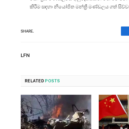
කිරීම සඳහා නියෝජිත මන්ත්‍රී මණ්ඩලය ගත් සිව
SHARE.
LFN
RELATED
POSTS