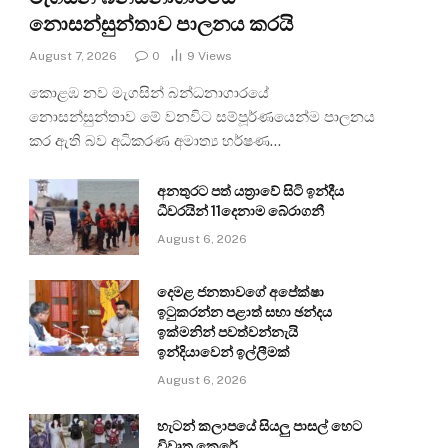
නොසන්සුන්තාව පාලනය කරයි
August 7, 2026
0
9
Views
කොළඹ නව මැගසින් බන්ධනාගාරයේ
නොසන්සුන්තාව මේ වනවිට සම්පූර්ණයෙන්ම පාලනය
කර ඇති බව අධිකරණ අමාත්‍ය හර්ෂණ…
අනතුරට පත් යත්‍රාවේ සිටි ඉන්දීය
ධීවරයින් 11දෙනාම බේරාගනී
August 6, 2026
දෙමළ ජනතාවගේ අපේක්ෂා
ඉටුකරන්න පළාත් සභා ඡන්දය
ඉක්මනින් පවත්වන්නැයි
ඉන්දියාවෙන් ඉල්ලීමක්
August 6, 2026
හැටන් කලාපයේ සියලු පාසල් හෙට
විවෘත කෙරේ