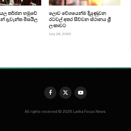
‍රායල තර්ජන හමුවේ
ලොව වේගයෙන්ම දියුණුවන
් දැවැන්ත මිසයිල
රටවල් අතර සිව්වන ස්ථානය ශ්‍රී
ලංකාවට
July 28, 2026
Facebook
X
YouTube
(Twitter)
All rights received © 2026 Lanka Focus News.