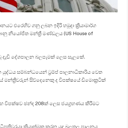
ානයට එරෙහිව ගනු ලබන ඉදිරි හමුදා ක්‍රියාමාර්ග
නු නියෝජිත මන්ත්‍රී මණ්ඩලය (US House of
ල වූ දැඩි දේශපාලන බලපෑමක් ලෙස සැලකේ.
යුද්ධය සම්බන්ධයෙන් ට්‍රම්ප් පාලනාධිකාරිය වෙත
 මන්ත්‍රීවරුන් සිව්දෙනෙකු ද විපක්ෂයේ ඩිමොක්‍රටික්
 විපක්ෂව ඡන්ද 208ක් ලෙස ජයග්‍රහණය කිරීමට
ධිපතිවරයා ක්‍රියාත්මක කරන යුද බලතල පාලනය