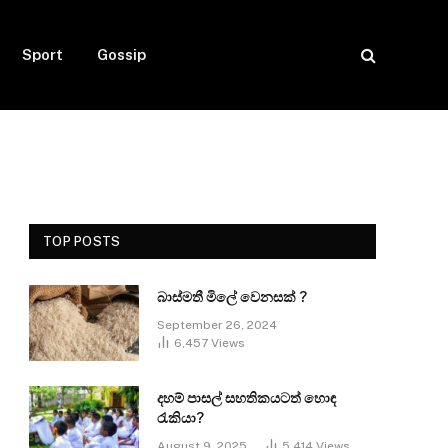
Sport
Gossip
TOP POSTS
බාස්මතී මිලේ වෙනසක් ?
September 26, 2024
6,457
Views
දහම් පාසල් සහතිකයටත් හොඳ
රැකියා?
August 9, 2025
5,414
Views