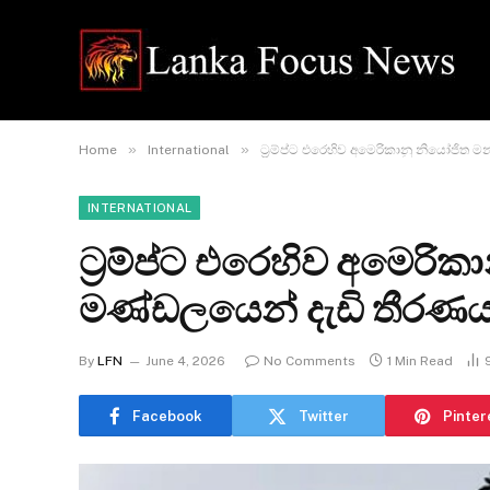
»
»
Home
International
ට්‍රම්ප්ට එරෙහිව අමෙරිකානු නියෝජිත මන
INTERNATIONAL
ට්‍රම්ප්ට එරෙහිව අමෙරිකා
මණ්ඩලයෙන් දැඩි තීරණය
By
LFN
June 4, 2026
No Comments
1 Min Read
Facebook
Twitter
Pinter