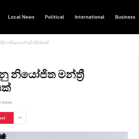
Local News
Political
International
Business
්ත්‍රී මණ්ඩලයෙන් දැඩි තීරණයක්
නු නියෝජිත මන්ත්‍රී
ක්
9
Views
est