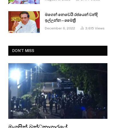
මගෙන් නෙවෙයි රජයෙන් වන්දි
ඉල්ලන්න – මෛත්‍රී
December 6, 2022
3,615
Views
DON'T MISS
මැගසින් බන්ධනාගාරයේ