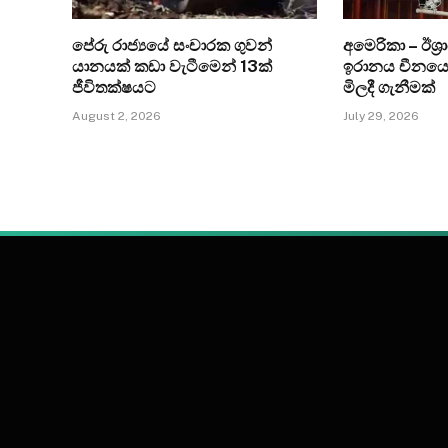
පේරු රාජ්‍යයේ සංචාරක ගුවන්
අමෙරිකා – ඊශ්
යානයක් කඩා වැටීමෙන් 13ක්
ඉරානය චීනයෙන
ජීවිතක්ෂයට
මිලදී ගැනීමක්
August 2, 2026
July 29, 2026