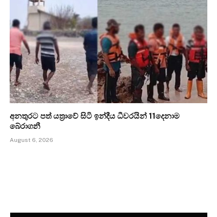
අනතුරට පත් යත්‍රාවේ සිටි ඉන්දීය ධීවරයින් 11දෙනාම
බේරාගනී
August 6, 2026