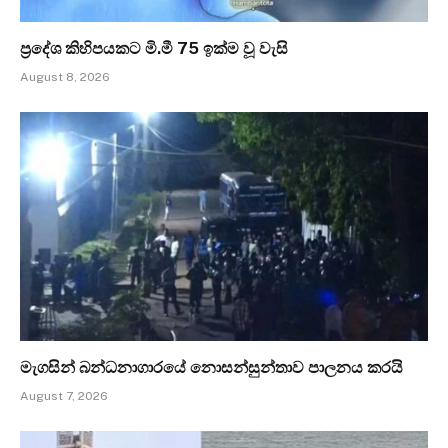
ප්‍රදේශ කිහිපයකට මි.මී 75 ඉක්ම වූ වැසි
August 8, 2026
මැගසින් බන්ධනාගාරයේ නොසන්සුන්තාව පාලනය කරයි
August 7, 2026