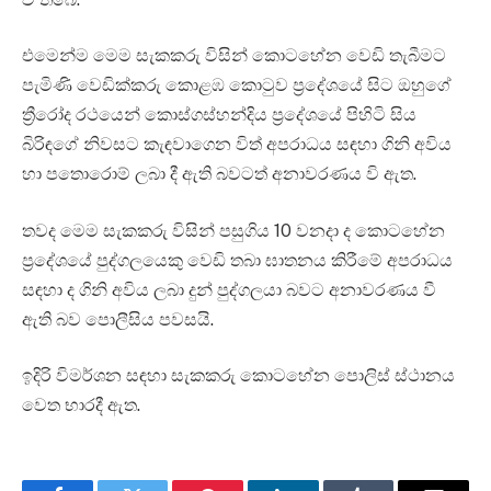
එමෙන්ම මෙම සැකකරු විසින් කොටහේන වෙඩි තැබීමට
පැමිණි වෙඩික්කරු කොළඹ කොටුව ප්‍රදේශයේ සිට ඔහුගේ
ත්‍රීරෝද රථයෙන් කොස්ගස්හන්දිය ප්‍රදේශයේ පිහිටි සිය
බිරිඳගේ නිවසට කැඳවාගෙන විත් අපරාධය සඳහා ගිනි අවිය
හා පතොරොම් ලබා දී ඇති බවටත් අනාවරණය වි ඇත.
තවද මෙම සැකකරු විසින් පසුගිය 10 වනදා ද කොටහේන
ප්‍රදේශයේ පුද්ගලයෙකු වෙඩි තබා ඝාතනය කිරීමේ අපරාධය
සඳහා ද ගිනි අවිය ලබා දුන් පුද්ගලයා බවට අනාවරණය වී
ඇති බව පොලීසිය පවසයි.
ඉදිරි විමර්ශන සඳහා සැකකරු කොටහේන පොලිස් ස්ථානය
වෙත භාරදී ඇත.