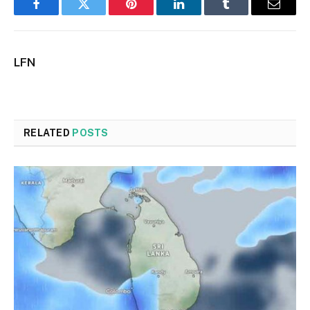
Facebook
Twitter
Pinterest
LinkedIn
Tumblr
Email
LFN
RELATED
POSTS