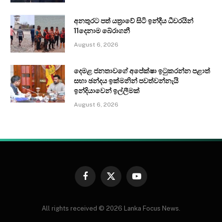
අනතුරට පත් යත්‍රාවේ සිටි ඉන්දීය ධීවරයින්
11දෙනාම බේරාගනී
August 6, 2026
දෙමළ ජනතාවගේ අපේක්ෂා ඉටුකරන්න පළාත්
සභා ඡන්දය ඉක්මනින් පවත්වන්නැයි
ඉන්දියාවෙන් ඉල්ලීමක්
August 6, 2026
Facebook
X
YouTube
(Twitter)
All rights received © 2026 Lanka Focus News.