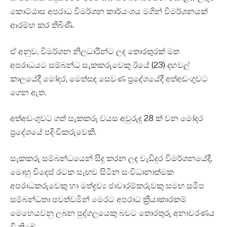
කොට්ඨාස අපරාධ විමර්ශන කාර්යංශය මගින් විමර්ශනයක්
ආරම්භ කර තිබිණි.
ඒ අනුව, විමර්ශන නිලධාරීන්ට ලද තොරතුරක් මත
අපරාධයට සම්බන්ධ සැකකරුවෙකු ඊයේ (23) දහවල්
කාලයේදී මෝදර, මෙත්සඳ සෙවණ ප්‍රදේශයේදී අත්අඩංගුවට
ගෙන ඇත.
අත්අඩංගුවට ගත් සැකකරු වයස අවුරුදු 28 ක් වන මෝදර
ප්‍රදේශයේ පදිංචිකරුවෙකි.
සැකකරු සම්බන්ධයෙන් සිදු කරන ලද වැඩිදුර විමර්ශනයේදී,
මොහු විදෙස් රටක සැඟව සිටින සංවිධානාත්මක
අපරාධකරුවෙකු හා මත්ද්‍රව්‍ය ජාවාරම්කරුවකු සමඟ සමීප
සම්බන්ධතා පවත්වමින් මෙරට අපරාධ ක්‍රියාකාරකම්
මෙහෙයවනු ලබන පුද්ගලයෙකු බවට තොරතුරු අනාවරණය
වී තිබේ.