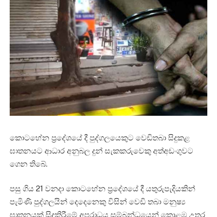
කොටහේන ප්‍රදේශයේ දී පුද්ගලයෙකුට වෙඩිතබා සිදුකළ
ඝාතනයට ආධාර අනුබල දුන් සැකකරුවෙකු අත්අඩංගුවට
ගෙන තිබේ.
පසු ගිය 21 වනදා කොටහේන ප්‍රදේශයේ දී යතුරුපැදියකින්
පැමිණි පුද්ගලයින් දෙදෙනෙකු විසින් වෙඩි තබා මනුෂ්‍ය
ඝාතනයක් සිදුකිරීමේ අපරාධය සම්බන්ධයෙන් කොළඹ උතුර