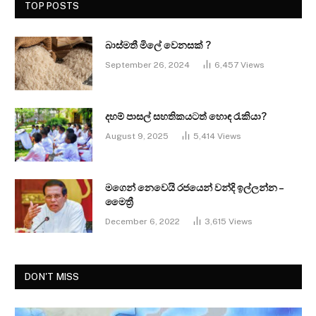
TOP POSTS
බාස්මතී මිලේ වෙනසක් ?
September 26, 2024
6,457
Views
දහම් පාසල් සහතිකයටත් හොඳ රැකියා?
August 9, 2025
5,414
Views
මගෙන් නෙවෙයි රජයෙන් වන්දි ඉල්ලන්න –
මෛත්‍රී
December 6, 2022
3,615
Views
DON'T MISS