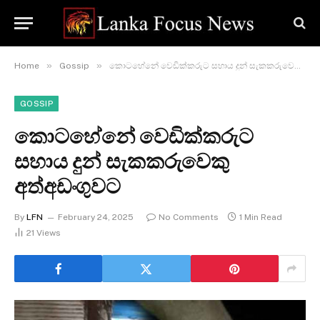
»
»
Home
Gossip
කොටහේනේ වෙඩික්කරුට සහාය දුන් සැකකරුවෙකු අත්අඩංගුවට
GOSSIP
කොටහේනේ වෙඩික්කරුට
සහාය දුන් සැකකරුවෙකු
අත්අඩංගුවට
By
LFN
February 24, 2025
No Comments
1 Min Read
21
Views