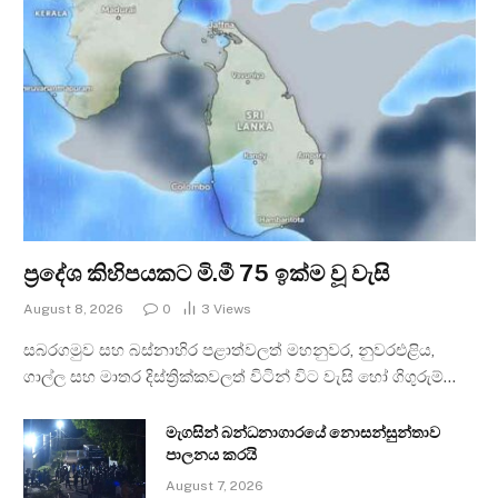
ප්‍රදේශ කිහිපයකට මි.මී 75 ඉක්ම වූ වැසි
August 8, 2026
0
3
Views
සබරගමුව සහ බස්නාහිර පළාත්වලත් මහනුවර, නුවරඑළිය,
ගාල්ල සහ මාතර දිස්ත්‍රික්කවලත් විටින් විට වැසි හෝ ගිගුරුම්…
මැගසින් බන්ධනාගාරයේ නොසන්සුන්තාව
පාලනය කරයි
August 7, 2026