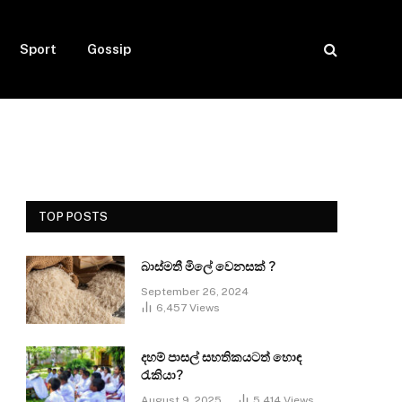
Sport
Gossip
TOP POSTS
බාස්මතී මිලේ වෙනසක් ?
September 26, 2024
6,457
Views
දහම් පාසල් සහතිකයටත් හොඳ
රැකියා?
August 9, 2025
5,414
Views