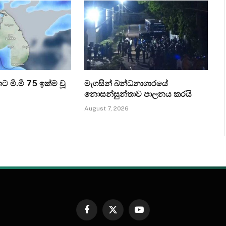
කට මි.මී 75 ඉක්ම වූ
මැගසින් බන්ධනාගාරයේ
නොසන්සුන්තාව පාලනය කරයි
August 7, 2026
Facebook
X
YouTube
(Twitter)