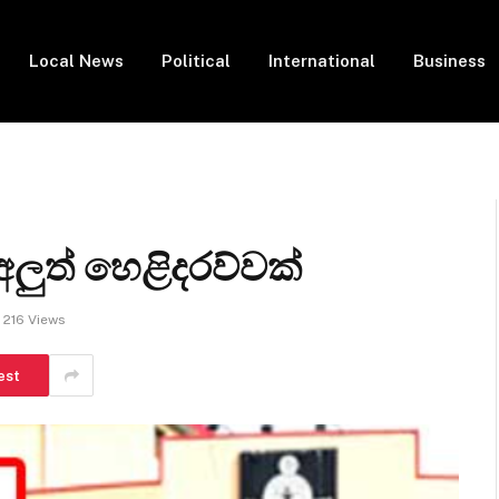
Local News
Political
International
Business
අලුත් හෙළිදරව්වක්
216
Views
est