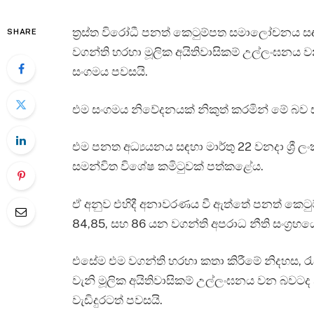
ත්‍රස්ත විරෝධී පනත් කෙටුම්පත සමාලෝචනය සඳහා
SHARE
වගන්ති හරහා මූලික අයිතිවාසිකම් උල්ලංඝනය ව
සංගමය පවසයි.
එම සංගමය නිවේදනයක් නිකුත් කරමින් මේ බව
එම පනත අධ්‍යයනය සඳහා මාර්තු 22 වනදා ශ්‍රී ලං
සමන්විත විශේෂ කමිටුවක් පත්කළේය.
ඒ අනුව එහිදී අනාවරණය වී ඇත්තේ පනත් කෙටුම්ප
84,85, සහ 86 යන වගන්ති අපරාධ නීති සංග්‍ර
එසේම එම වගන්ති හරහා කතා කිරීමේ නිදහස, රැස
වැනි මූලික අයිතිවාසිකම් උල්ලංඝනය වන බවටද න
වැඩිදුරටත් පවසයි.