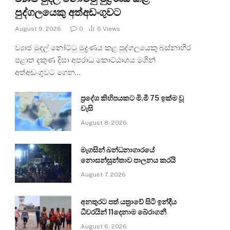
පුද්ගලයෙකු අත්අඩංගුවට
August 9, 2026
0
6
Views
ව්‍යාජ මුදල් නෝට්ටු මුද්‍රණය කළ පුද්ගලයෙකු බස්නාහිර
පළාත දකුණ දිසා අපරාධ කොට්ඨාශය මගින්
අත්අඩංගුවට ගෙන…
ප්‍රදේශ කිහිපයකට මි.මී 75 ඉක්ම වූ
වැසි
August 8, 2026
මැගසින් බන්ධනාගාරයේ
නොසන්සුන්තාව පාලනය කරයි
August 7, 2026
අනතුරට පත් යත්‍රාවේ සිටි ඉන්දීය
ධීවරයින් 11දෙනාම බේරාගනී
August 6, 2026