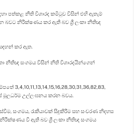
 පත්කළ නීති විශාරද කමිටුව විසින් එහි ඇතැම්
න බවට නිරීක්ෂණය කර ඇති බව ශ්‍රී ලංකා නීතිඥ
 සඳහන් කර ඇත.
කා නීතිඥ සංගමය විසින් නීති විශාරදයින්ගෙන්
තේ 3,4,10,11,13,14,15,16,28,30,31,36,82,83,
හයේ මූලධර්ම උල්ලංඝනය කරන බවය.
්වීම, සංගමය, රැකියාවක් සිදුකිරීම සහ සංචරණ නිදහස
ිරීක්ෂණය වී ඇති බව ශ්‍රී ලංකා නීතිඥ සංගමය