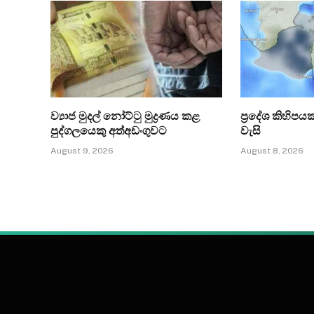
ව්‍යාජ මුදල් නෝට්ටු මුද්‍රණය කළ
ප්‍රදේශ කිහිපය
පුද්ගලයෙකු අත්අඩංගුවට
වැසි
August 9, 2026
August 8, 2026