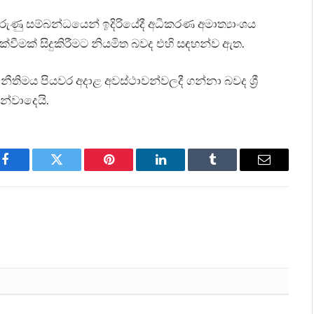
රුණු සම්බන්ධයෙන් ඉදිරියේදී අධිකරණ අමාත්‍යාංශය
්වීමක් සිදුකිරීමට නියමිත බවද එහි සඳහන්ව ඇත.
ිමය පියවර අදාළ අවස්ථාවන්වලදී ගන්නා බවද ශ්‍රී
න්වාදෙයි.
Facebook
Twitter
Pinterest
LinkedIn
Tumblr
Email