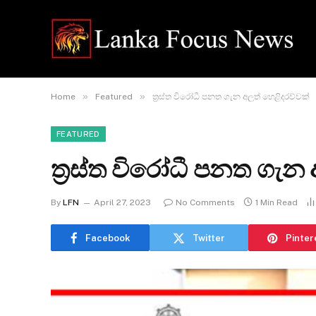
»
»
Home
Featured
ත්‍රස්ත විරෝධී පනත ගැන අලුත් හෙළිදරව්වක්
FEATURED
ත්‍රස්ත විරෝධී පනත ගැන 
By
LFN
April 27, 2023
No Comments
1 Min Read
Facebook
Twitter
Pinter