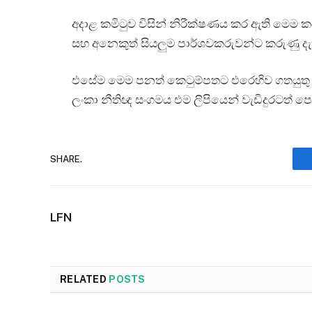
අදාළ කමිටුව විසින් නිරීක්ෂණය කර ඇති මෙම ක
සහ අනෙකුත් සියලුම පාර්ශවකරුවන්ට කරුණු දැක
එසේම මෙම පනත් කෙටුම්පතට එරෙහිව ගතයුතු නීත
ලංකා නීතිඥ සංගමය එම ලිපියෙන් වැඩිදුරටත් පෙ
SHARE.
LFN
RELATED
POSTS