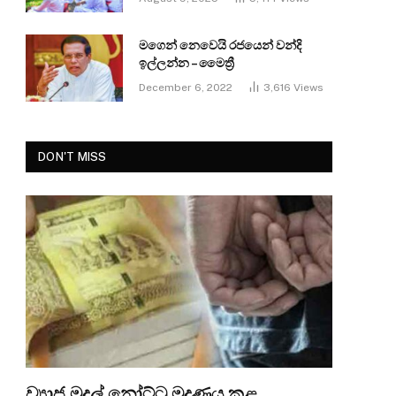
මගෙන් නෙවෙයි රජයෙන් වන්දි
ඉල්ලන්න – මෛත්‍රී
December 6, 2022
3,616
Views
DON'T MISS
ව්‍යාජ මුදල් නෝට්ටු මුද්‍රණය කළ