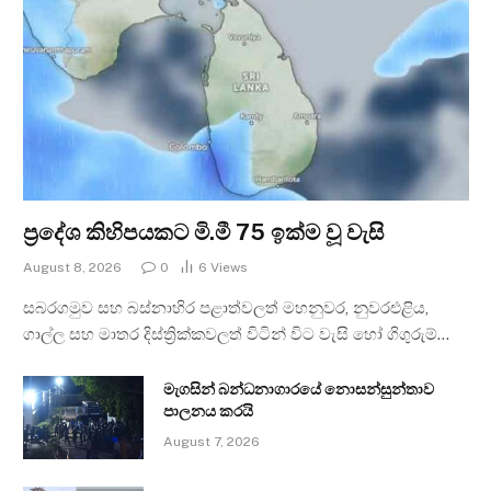
ප්‍රදේශ කිහිපයකට මි.මී 75 ඉක්ම වූ වැසි
August 8, 2026
0
6
Views
සබරගමුව සහ බස්නාහිර පළාත්වලත් මහනුවර, නුවරඑළිය,
ගාල්ල සහ මාතර දිස්ත්‍රික්කවලත් විටින් විට වැසි හෝ ගිගුරුම්…
මැගසින් බන්ධනාගාරයේ නොසන්සුන්තාව
පාලනය කරයි
August 7, 2026