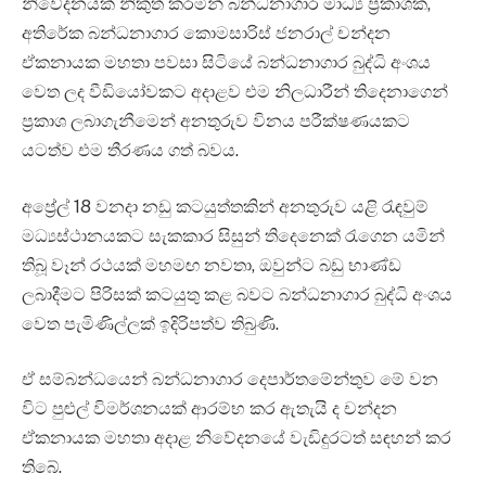
නිවේදනයක් නිකුත් කරමින් බන්ධනාගාර මාධ්‍ය ප්‍රකාශක,
අතිරේක බන්ධනාගාර කොමසාරිස් ජනරාල් චන්දන
ඒකනායක මහතා පවසා සිටියේ බන්ධනාගාර බුද්ධි අංශය
වෙත ලද වීඩියෝවකට අදාළව එම නිලධාරීන් තිදෙනාගෙන්
ප්‍රකාශ ලබාගැනීමෙන් අනතුරුව විනය පරීක්ෂණයකට
යටත්ව එම තීරණය ගත් බවය.
අප්‍රේල් 18 වනදා නඩු කටයුත්තකින් අනතුරුව යළි රැඳවුම්
මධ්‍යස්ථානයකට සැකකාර සිසුන් තිදෙනෙක් රැගෙන යමින්
තිබූ වෑන් රථයක් මහමඟ නවතා, ඔවුන්ට බඩු භාණ්ඩ
ලබාදීමට පිරිසක් කටයුතු කළ බවට බන්ධනාගාර බුද්ධි අංශය
වෙත පැමිණිල්ලක් ඉදිරිපත්ව තිබුණි.
ඒ සම්බන්ධයෙන් බන්ධනාගාර දෙපාර්තමේන්තුව මේ වන
විට පුළුල් විමර්ශනයක් ආරම්භ කර ඇතැයි ද චන්දන
ඒකනායක මහතා අදාළ නිවේදනයේ වැඩිදුරටත් සඳහන් කර
තිබේ.