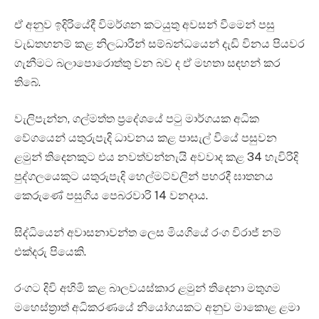
ඒ අනුව ඉදිරියේදී විමර්ශන කටයුතු අවසන් වීමෙන් පසු
වැඩතහනම් කළ නිලධාරීන් සම්බන්ධයෙන් දැඩි විනය පියවර
ගැනීමට බලාපොරොත්තු වන බව ද ඒ මහතා සඳහන් කර
තිබේ.
වැලිපැන්න, ගල්මත්ත ප්‍රදේශයේ පටු මාර්ගයක අධික
වේගයෙන් යතුරුපැදි ධාවනය කළ පාසැල් වියේ පසුවන
ළමුන් තිදෙනකුට එය නවත්වන්නැයි අවවාද කළ 34 හැවිරිදි
පුද්ගලයෙකුට යතුරුපැදි හෙල්මට්වලින් පහරදී ඝාතනය
කෙරුණේ පසුගිය පෙබරවාරි 14 වනදාය.
සිද්ධියෙන් අවාසනාවන්ත ලෙස මියගියේ රංග විරාජ් නම්
එක්දරු පියෙකි.
රංගට දිවි අහිමි කළ බාලවයස්කාර ළමුන් තිදෙනා මතුගම
මහෙස්ත්‍රාත් අධිකරණයේ නියෝගයකට අනුව මාකොළ ළමා