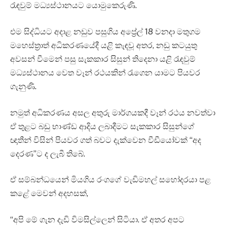
රැඳවුම් මධ්‍යස්ථානයට යොමුකෙරුණි.
එම සිද්ධියට අදාළ නඩුව පසුගිය අප්‍රේල් 18 වනදා මතුගම
මහෙස්ත්‍රාත් අධිකරණයේදී යළි කැඳවූ අතර, නඩු කටයුතු
අවසන් වීමෙන් පසු සැකකාර සිසුන් තිදෙනා යළි රැඳවුම්
මධ්‍යස්ථානය වෙත වෑන් රථයකින් රැගෙන යාමට පියවර
ගැනුණි.
නමුත් අධිකරණය අසල අතුරු මාර්ගයකදී වෑන් රථය නවත්වා
ඒ තුළට බඩු භාණ්ඩ ආදිය ලබාදීමට සැකකාර සිසුන්ගේ
ඥාතීන් විසින් පියවර ගත් බවට දැක්වෙන වීඩීයෝවක් “අද
දෙරණ”ට ද ලැබී තිබේ.
ඒ සම්බන්ධයෙන් මියගිය රංගගේ වැඩිමහල් සහෝදරයා පළ
කළේ මෙවන් අදහසක්,
“අපි මේ ගැන දැඩි විමසිල්ලෙන් සිටියා. ඒ අතර අපට