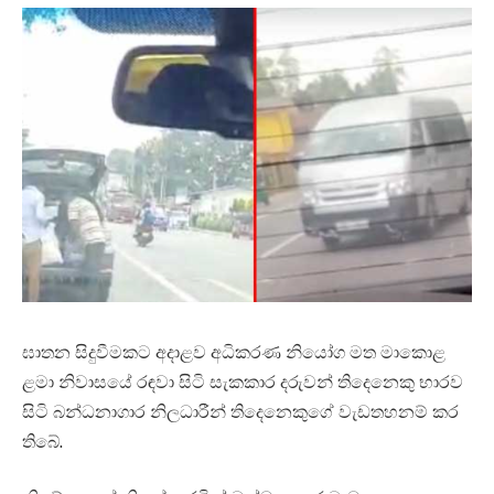
ඝාතන සිදුවීමකට අදාළව අධිකරණ නියෝග මත මාකොළ
ළමා නිවාසයේ රඳවා සිටි සැකකාර දරුවන් තිදෙනෙකු භාරව
සිටි බන්ධනාගාර නිලධාරීන් තිදෙනෙකුගේ වැඩතහනම් කර
තිබේ.