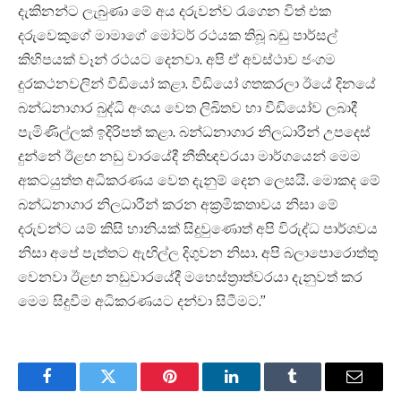
දැකිනන්ට ලැබුණා මේ අය දරුවන්ව රැගෙන විත් එක
දරුවෙකුගේ මාමාගේ මෝටර් රථයක තිබූ බඩු පාර්සල්
කිහිපයක් වෑන් රථයට දෙනවා. අපි ඒ අවස්ථාව ජංගම
දුරකථනවලින් වීඩියෝ කළා. වීඩියෝ ගතකරලා ඊයේ දිනයේ
බන්ධනාගාර බුද්ධි අංශය වෙත ලිඛිතව හා වීඩියෝව ලබාදී
පැමිණිල්ලක් ඉදිරිපත් කළා. බන්ධනාගාර නිලධාරීන් උපදෙස්
දුන්නේ ඊළඟ නඩු වාරයේදී නීතිඥවරයා මාර්ගයෙන් මෙම
අකටයුත්ත අධිකරණය වෙත දැනුම් දෙන ලෙසයි. මොකද මේ
බන්ධනාගාර නිලධාරීන් කරන අක්‍රමිකතාවය නිසා මේ
දරුවන්ට යම් කිසි හානියක් සිදුවුණොත් අපි විරුද්ධ පාර්ශවය
නිසා අපේ පැත්තට ඇඟිල්ල දිගුවන නිසා. අපි බලාපොරොත්තු
වෙනවා ඊළඟ නඩුවාරයේදී මහෙස්ත්‍රාත්වරයා දැනුවත් කර
මෙම සිදුවීම අධිකරණයට දන්වා සිටීමට.”
Facebook
Twitter
Pinterest
LinkedIn
Tumblr
Email