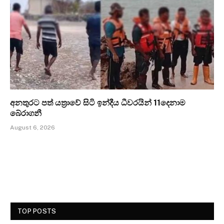
අනතුරට පත් යත්‍රාවේ සිටි ඉන්දීය ධීවරයින් 11දෙනාම
බේරාගනී
August 6, 2026
TOP POSTS