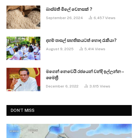
බාස්මතී මිලේ වෙනසක් ?
September 26, 2024
6,457
Views
දහම් පාසල් සහතිකයටත් හොඳ රැකියා?
August 9, 2025
5,414
Views
මගෙන් නෙවෙයි රජයෙන් වන්දි ඉල්ලන්න –
මෛත්‍රී
December 6, 2022
3,615
Views
DON'T MISS