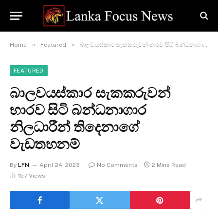
»
»
Home
Featured
බාලවයස්කාර සැකකරුවන් භාරව සිටි බන්ධනාගාර නිලධාරීන් තිදෙනාගේ වැඩතහනම්
FEATURED
බාලවයස්කාර සැකකරුවන්
භාරව සිටි බන්ධනාගාර
නිලධාරීන් තිදෙනාගේ
වැඩතහනම්
By
LFN
April 24, 2023
No Comments
2 Mins Read
157
Views