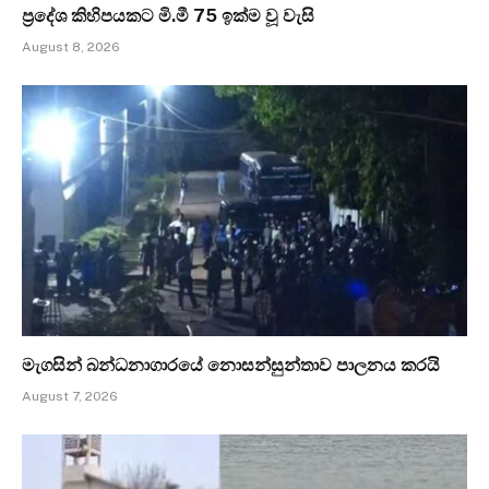
ප්‍රදේශ කිහිපයකට මි.මී 75 ඉක්ම වූ වැසි
August 8, 2026
මැගසින් බන්ධනාගාරයේ නොසන්සුන්තාව පාලනය කරයි
August 7, 2026