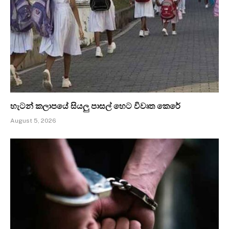
හැටන් කලාපයේ සියලු පාසල් හෙට විවෘත කෙරේ
August 5, 2026