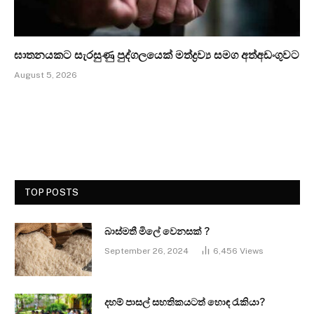
ඝාතනයකට සැරසුණු පුද්ගලයෙක් මත්ද්‍රව්‍ය සමග අත්අඩංගුවට
August 5, 2026
TOP POSTS
බාස්මතී මිලේ වෙනසක් ?
September 26, 2024
6,456
Views
දහම් පාසල් සහතිකයටත් හොඳ රැකියා?