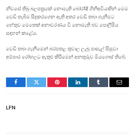
නිවසේ තිබූ බලපත්‍රයක් නොමැති බෝර12 ගිනිඅවියකින් මෙම
වෙඩි තැබීම සිදුකරගෙන ඇති අතර වෙඩි තබා ගැනීමට
හේතුව මෙතෙක් අනාවරණය වී නොමැති බව පොලීසිය
සඳහන් කළේය.
වෙඩි තබා ගැනීමෙන් බරපතළ තුවාල ලැබූ පාසැල් සිසුවා
අම්පාර රෝහලට ඇතුළු කිරීමෙන් අනතුරුව මියගොස් තිබේ.
Facebook
Twitter
Pinterest
LinkedIn
Tumblr
Email
LFN