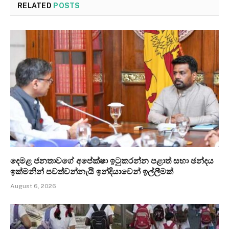
RELATED
POSTS
දෙමළ ජනතාවගේ අපේක්ෂා ඉටුකරන්න පළාත් සභා ඡන්දය
ඉක්මනින් පවත්වන්නැයි ඉන්දියාවෙන් ඉල්ලීමක්
August 6, 2026