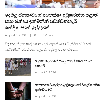
දෙමළ ජනතාවගේ අපේක්ෂා ඉටුකරන්න පළාත්
සභා ඡන්දය ඉක්මනින් පවත්වන්නැයි
ඉන්දියාවෙන් ඉල්ලීමක්
August 6, 2026
0
0
Views
දිගු කලක් පුරා කල් ගොස් ඇති පළාත් සභා මැතිවරණ “හැකි
ඉක්මනින්” පවත්වන ලෙසත්, දෙමළ ජනතාවගේ…
හැටන් කලාපයේ සියලු පාසල් හෙට විවෘත
කෙරේ
August 5, 2026
ඝාතනයකට සැරසුණු පුද්ගලයෙක් මත්ද්‍රව්‍ය සමග
අත්අඩංගුවට
August 5, 2026