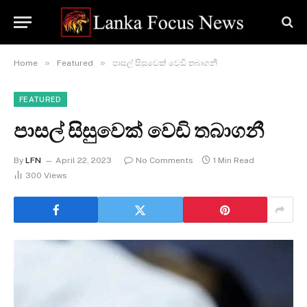
»
»
Home
Featured
පාසල් සිසුවෙක් වෙඩි තබාගනී
FEATURED
පාසල් සිසුවෙක් වෙඩි තබාගනී
By
LFN
April 22, 2023
No Comments
1 Min Read
300
Views