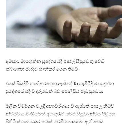
අම්පාර මායාදුන්න ප්‍රදේශයේදී පාසල් සිසුවෙකු වෙඩි
තබාගෙන සියදිවි හානිකර ගෙන තිබේ.
එසේ සියදිවි හානිකරගෙන ඇත්තේ 15 හැවිරිදි මායාදුන්න
ප්‍රදේශයේ පදිංචි දරුවෙක් බව පොලීසිය පැවසුවේය.
මුලික විමර්ශන වලදී අනාවරණය වී ඇත්තේ පාසල නිමවී
නිවසට පැමිණීමෙන් අනතුරුව මෙම සිසුවා නිවස පිටුපස
පිහිටි ස්ථානයකට ගොස් වෙඩි තබාගෙන ඇති බවය.