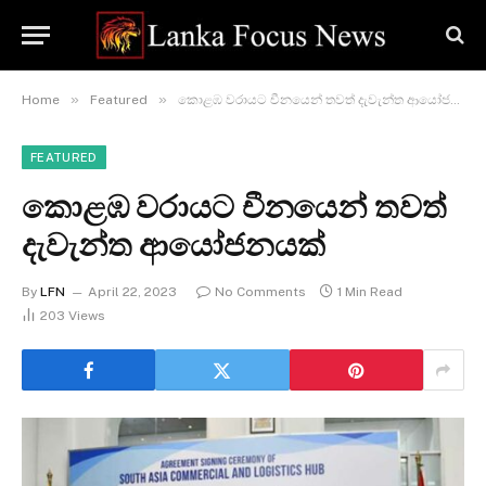
»
»
Home
Featured
කොළඹ වරායට චීනයෙන් තවත් දැවැන්ත ආයෝජනයක්
FEATURED
කොළඹ වරායට චීනයෙන් තවත්
දැවැන්ත ආයෝජනයක්
By
LFN
April 22, 2023
No Comments
1 Min Read
203
Views