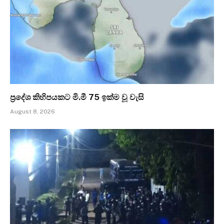
ප්‍රදේශ කිහිපයකට මි.මී 75 ඉක්ම වූ වැසි
August 8, 2026