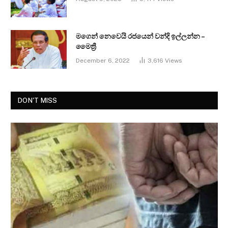
මගෙන් නෙවෙයි රජයෙන් වන්දි ඉල්ලන්න –
මෛත්‍රී
December 6, 2022
3,616
Views
DON'T MISS