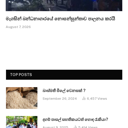
මැගසින් බන්ධනාගාරයේ නොසන්සුන්තාව පාලනය කරයි
August 7, 2026
TOP POSTS
බාස්මතී මිලේ වෙනසක් ?
September 26, 2024
6,457
Views
දහම් පාසල් සහතිකයටත් හොඳ රැකියා?
August 9, 2025
5,414
Views