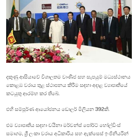
දකුණු ආසියාවේ විශාලතම වාණිජ සහ සැපයුම් මධ්‍යස්ථානය
කොළඹ වරාය තුළ ස්ථාපනය කිරීම සඳහා අදාළ ව්‍යාපෘතියේ
කටයුතු ආරම්භ කර තිබේ.
එහි සම්පූර්ණ ආයෝජනය ඩොලර් මිලියන 392කි.
එම ව්‍යාපෘතිය සඳහා චයිනා මර්චන්ස් පෝර්ට් හෝල්ඩිංස්
සමාගම, ශ්‍රී ලංකා වරාය අධිකාරිය සහ ඇක්සෙස් ඉංජිනියරින්