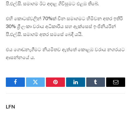
පී.එල්.සී. සමාගම ඊට අදාළ ගිවිසුමට එළඹ තිබේ.
එහි කොටස්වලින් 70%ක් චීන සමාගමට හිමිවන අතර ඉතිරි
30% ශ්‍රී ලංකා වරාය අධිකාරිය සහ ඇක්සෙස් ඉංජිනියරින්
පී.එල්.සී. සමාගම් අතර සමසේ බෙදී යයි.
එය ගොඩනැගීමට නියමිතව ඇත්තේ කොළඹ වරාය නගරයට
ආසන්නයේ ය.
Facebook
Twitter
Pinterest
LinkedIn
Tumblr
Email
LFN