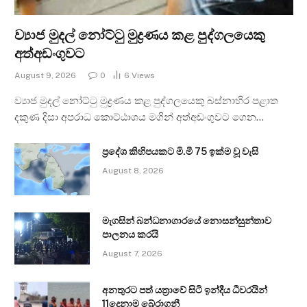
ව්‍යාජ මුදල් නෝට්ටු මුද්‍රණය කළ පුද්ගලයෙකු
අත්අඩංගුවට
August 9, 2026
0
6
Views
ව්‍යාජ මුදල් නෝට්ටු මුද්‍රණය කළ පුද්ගලයෙකු බස්නාහිර පළාත
දකුණ දිසා අපරාධ කොට්ඨාශය මගින් අත්අඩංගුවට ගෙන…
ප්‍රදේශ කිහිපයකට මි.මී 75 ඉක්ම වූ වැසි
August 8, 2026
මැගසින් බන්ධනාගාරයේ නොසන්සුන්තාව
පාලනය කරයි
August 7, 2026
අනතුරට පත් යත්‍රාවේ සිටි ඉන්දීය ධීවරයින්
11දෙනාම බේරාගනී