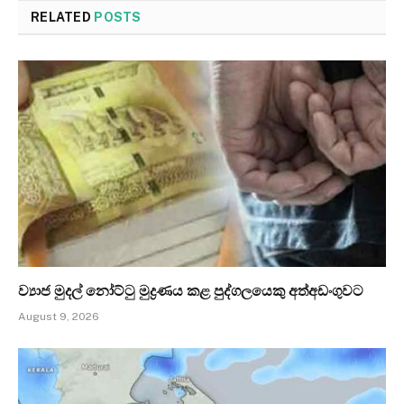
RELATED
POSTS
ව්‍යාජ මුදල් නෝට්ටු මුද්‍රණය කළ පුද්ගලයෙකු අත්අඩංගුවට
August 9, 2026