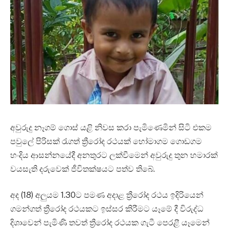
අවුරුදු නෑගම් ගොස් යළි නිවස කරා පැමිණෙමින් සිටි එකම
පවුලේ පිරිසක් රැගත් ත්‍රීරෝද රථයක් හෝමාගම ගොඩගම
හංදිය ආසන්නයේදී අනතුරට ලක්වීමෙන් අවුරුදු තුන හමාරක්
වයසැති දරුවෙක් ජීවිතක්ෂයට පත්ව තිබේ.
අද (18) අලුයම 1.30ට පමණ අදාළ ත්‍රීරෝද රථය ඉදිරියෙන්
ගමන්ගත් ත්‍රීරෝද රථයකට ඉස්සර කිරීමට යෑමේ දී විරුද්ධ
දිශාවෙන් පැමිණි තවත් ත්‍රීරෝද රථයක ගැටී පෙරළී යෑමෙන්