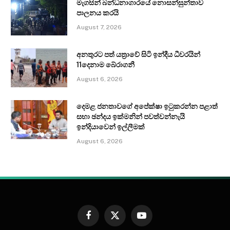
මැගසින් බන්ධනාගාරයේ නොසන්සුන්තාව
පාලනය කරයි
August 7, 2026
අනතුරට පත් යත්‍රාවේ සිටි ඉන්දීය ධීවරයින්
11දෙනාම බේරාගනී
August 6, 2026
දෙමළ ජනතාවගේ අපේක්ෂා ඉටුකරන්න පළාත්
සභා ඡන්දය ඉක්මනින් පවත්වන්නැයි
ඉන්දියාවෙන් ඉල්ලීමක්
August 6, 2026
Facebook
X
YouTube
(Twitter)