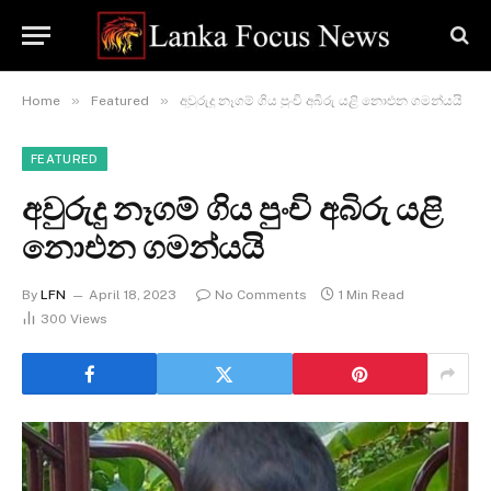
»
»
Home
Featured
අවුරුදු නෑගම් ගිය පුංචි අබිරු යළි නොඑන ගමන්යයි
FEATURED
අවුරුදු නෑගම් ගිය පුංචි අබිරු යළි
නොඑන ගමන්යයි
By
LFN
April 18, 2023
No Comments
1 Min Read
300
Views