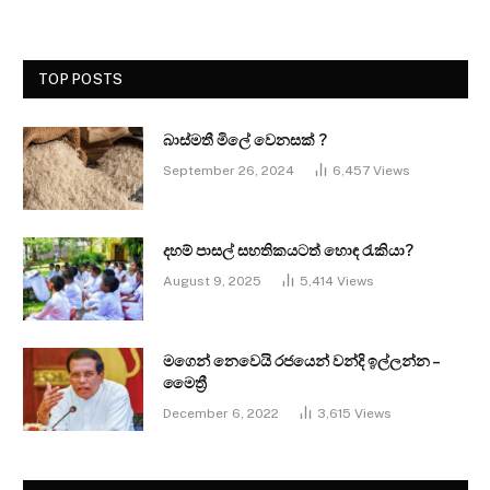
TOP POSTS
බාස්මතී මිලේ වෙනසක් ?
September 26, 2024
6,457
Views
දහම් පාසල් සහතිකයටත් හොඳ රැකියා?
August 9, 2025
5,414
Views
මගෙන් නෙවෙයි රජයෙන් වන්දි ඉල්ලන්න –
මෛත්‍රී
December 6, 2022
3,615
Views