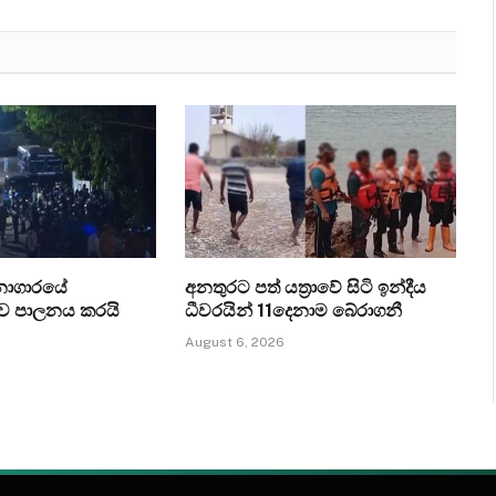
ධනාගාරයේ
අනතුරට පත් යත්‍රාවේ සිටි ඉන්දීය
ව පාලනය කරයි
ධීවරයින් 11දෙනාම බේරාගනී
August 6, 2026