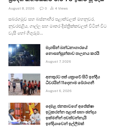
August 8, 2026
0
4
Views
සබරගමුව සහ බස්නාහිර පළාත්වලත් මහනුවර,
නුවරඑළිය, ගාල්ල සහ මාතර දිස්ත්‍රික්කවලත් විටින් විට
වැසි හෝ ගිගුරුම්…
මැගසින් බන්ධනාගාරයේ
නොසන්සුන්තාව පාලනය කරයි
August 7, 2026
අනතුරට පත් යත්‍රාවේ සිටි ඉන්දීය
ධීවරයින් 11දෙනාම බේරාගනී
August 6, 2026
දෙමළ ජනතාවගේ අපේක්ෂා
ඉටුකරන්න පළාත් සභා ඡන්දය
ඉක්මනින් පවත්වන්නැයි
ඉන්දියාවෙන් ඉල්ලීමක්