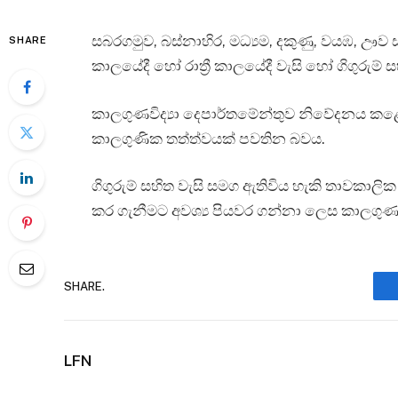
සබරගමුව, බස්නාහිර, මධ්‍යම, දකුණු, වයඹ, ඌව
SHARE
කාලයේදී හෝ රාත්‍රී කාලයේදී වැසි හෝ ගිගුරුම් ස
කාලගුණවිද්‍යා දෙපාර්තමේන්තුව නිවේදනය කළේ, 
කාලගුණික තත්ත්වයක් පවතින බවය.
ගිගුරුම් සහිත වැසි සමග ඇතිවිය හැකි තාවකාලික
කර ගැනීමට අවශ්‍ය පියවර ගන්නා ලෙස කාලගුණවි
SHARE.
LFN