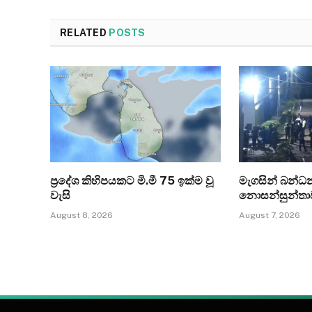
RELATED
POSTS
ප්‍රදේශ කිහිපයකට මි.මී 75 ඉක්ම වූ
මැගසින් බන්
වැසි
නොසන්සුන්තා
August 8, 2026
August 7, 2026