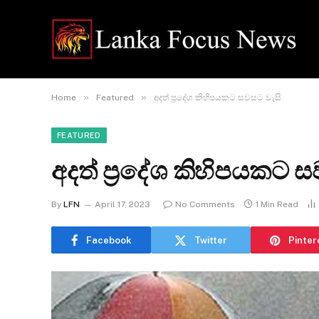
»
»
Home
Featured
අදත් ප්‍රදේශ කිහිපයකට සවසට වැසි
FEATURED
අදත් ප්‍රදේශ කිහිපයකට 
By
LFN
April 17, 2023
No Comments
1 Min Read
Facebook
Twitter
Pinter