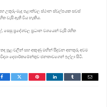
 සහ උතුරු-මැද පළාත්වල ස්ථාන ස්වල්පයක සවස්
හිත වැසි ඇති විය හැකිය.
සෙසු ප්‍රදේශවල ප්‍රධාන වශයෙන් වැසි රහිත
 තද සුළංවලින් සහ අකුණු මඟින් සිදුවන අනතුරු අවම
ද්‍යා දෙපාර්තමේන්තුව ජනතාවගෙන් ඉල්ලා සිටී.
Facebook
Twitter
Pinterest
LinkedIn
Tumblr
Email