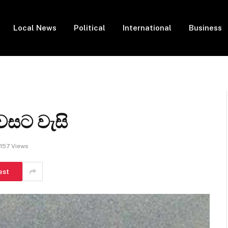
Local News
Political
International
Business
සවසට වැසි
157
Views
est