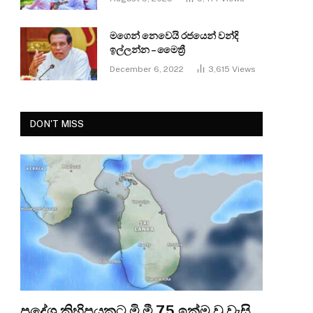
මගෙන් නෙවෙයි රජයෙන් වන්දි
ඉල්ලන්න – මෛත්‍රී
December 6, 2022
3,615
Views
DON'T MISS
ප්‍රදේශ කිහිපයකට මි.මී 75 ඉක්ම වූ වැසි