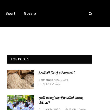
Sport
Gossip
TOP POSTS
බාස්මතී මිලේ වෙනසක් ?
September 26, 2024
6,457
Views
දහම් පාසල් සහතිකයටත් හොඳ
රැකියා?
August 9, 2025
5,414
Views