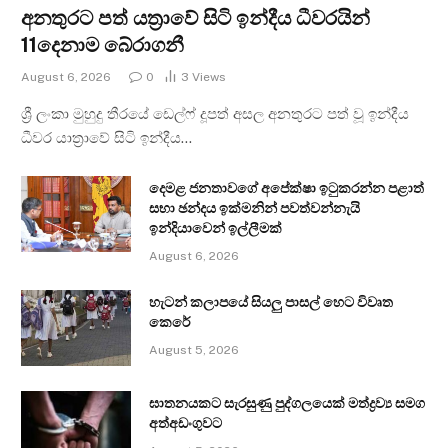
අනතුරට පත් යත්‍රාවේ සිටි ඉන්දීය ධීවරයින්
11දෙනාම බේරාගනී
August 6, 2026
0
3
Views
ශ්‍රී ලංකා මුහුදු තීරයේ ඩෙල්ෆ් දූපත් අසල අනතුරට පත් වූ ඉන්දීය
ධීවර යාත්‍රාවේ සිටි ඉන්දීය…
දෙමළ ජනතාවගේ අපේක්ෂා ඉටුකරන්න පළාත්
සභා ඡන්දය ඉක්මනින් පවත්වන්නැයි
ඉන්දියාවෙන් ඉල්ලීමක්
August 6, 2026
හැටන් කලාපයේ සියලු පාසල් හෙට විවෘත
කෙරේ
August 5, 2026
ඝාතනයකට සැරසුණු පුද්ගලයෙක් මත්ද්‍රව්‍ය සමග
අත්අඩංගුවට