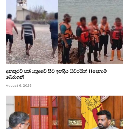
අනතුරට පත් යත්‍රාවේ සිටි ඉන්දීය ධීවරයින් 11දෙනාම
බේරාගනී
August 6, 2026