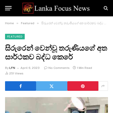
»
»
Home
Featured
සිරුරෙන් වෙන්වූ තරුණියගේ අත සාර්ථකව බද්ධ කෙරේ
FEATURED
සිරුරෙන් වෙන්වූ තරුණියගේ අත
සාර්ථකව බද්ධ කෙරේ
By
LFN
April 6, 2023
No Comments
1 Min Read
251
Views