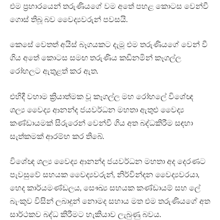
එම ප්‍රහාරයෙන් තරුණියගේ වම අතේ පහළ කොටස වෙන්වී
ගොස් තිබූ බව වෛද්‍යවරුන් පවසයි.
කෙසේ වෙතත් අයිස් බෑගයකට දැමූ එම තරුණියගේ වෙන් වී
ගිය අතේ කොටස සමඟ තරුණිය කඩිනමින් කෑගල්ල
රෝහලට ඇතුළත් කර ඇත.
එහිදී වහාම ක්‍රියාත්මක වූ කෑගල්ල මහ රෝහලේ විශේඥ
ශල්‍ය වෛද්‍ය ආනන්ද ජයවර්ධන මහතා ඇතුළු වෛද්‍ය
කණ්ඩායමක් සිරුරෙන් වෙන්වී ගිය අත බද්ධකිරීම සඳහා
සැත්කමක් ආරම්භ කර තිබේ.
විශේඥ ශල්‍ය වෛද්‍ය ආනන්ද ජයවර්ධන මහතා අද දෙරණට
පැවසුවේ සහයක වෛද්‍යවරුන්, නිර්වින්දන වෛද්‍යවරයා,
හෙද කාර්යමණ්ඩලය, සෞඛ්‍ය සහයක කණ්ඩායම් සහ ලේ
බැංකුව විසින් ලබාදුන් නොමද සහාය මත එම තරුණියගේ අත
සාර්ථකව බද්ධ කිරීමට හැකියාව ලැබුණු බවය.