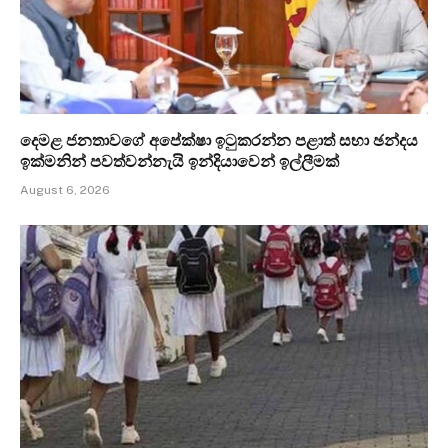
දෙමළ ජනතාවගේ අපේක්ෂා ඉටුකරන්න පළාත් සභා ඡන්දය
ඉක්මනින් පවත්වන්නැයි ඉන්දියාවෙන් ඉල්ලීමක්
August 6, 2026