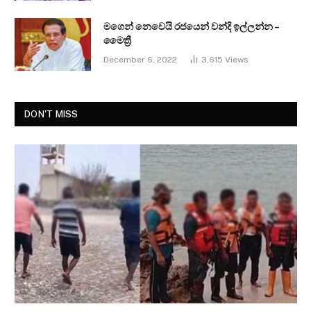
මගෙන් නෙවෙයි රජයෙන් වන්දි ඉල්ලන්න –
මෛත්‍රී
December 6, 2022
3,615
Views
DON'T MISS