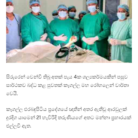
සිරුරෙන් වෙන්වී තිබූ අතක් පැය 4ක ශල්‍යකර්මයකින් පසුව
සාර්ථකව බද්ධ කළ පුවතක් කෑගල්ල මහ රෝහලෙන් වාර්තා
වෙයි.
කෑගල්ල එරබඳුපිටිය ප්‍රදේශයේ ඥාතීන් අතර ඇතිවූ ආරවුලක්
දුරදිග යාමෙන් 21 හැවිරිදි තරුණියගේ අතට මන්නා ප්‍රහාරයක්
එල්ලවී ඇත.