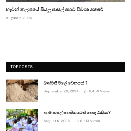
හැටන් කලාපයේ සියලු පාසල් හෙට විවෘත කෙරේ
August 5, 2026
TOP POSTS
බාස්මතී මිලේ වෙනසක් ?
September 26, 2024
6,456
Views
දහම් පාසල් සහතිකයටත් හොඳ රැකියා?
August 9, 2025
5,413
Views