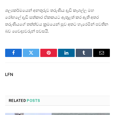
ශල්‍යකර්මයෙන් අනතුරුව තරුණිය දැඩි කෑගල්ල මහ
රෝහලේ දැඩි සත්කාර ඒකකයට ඇතුළත් කර ඇති අතර
තරුණියගේ තත්ත්වය ක්‍රමයෙන් සුව අතට හැරෙමින් පවතින
බව වෛද්‍යවරුන් පවසයි.
Facebook
Twitter
Pinterest
LinkedIn
Tumblr
Email
LFN
RELATED
POSTS