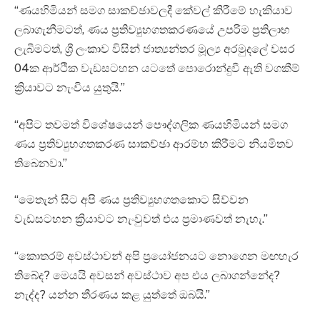
“ණයහිමියන් සමග සාකච්ඡාවලදී කේවල් කිරීමේ හැකියාව
ලබාගැනීමටත්, ණය ප්‍රතිව්‍යුහගතකරණයේ උපරිම ප්‍රතිලාභ
ලැබීමටත්, ශ්‍රී ලංකාව විසින් ජාත්‍යන්තර මූල්‍ය අරමුදලේ වසර
04ක ආර්ථික වැඩසටහන යටතේ පොරොන්දුවී ඇති වගකීම්
ක්‍රියාවට නැංවිය යුතුයි.”
“අපිට තවමත් විශේෂයෙන් පෞද්ගලික ණයහිමියන් සමග
ණය ප්‍රතිව්‍යුහගතකරණ සාකච්ඡා ආරම්භ කිරීමට නියමිතව
තිබෙනවා.”
“මෙතැන් සිට අපි ණය ප්‍රතිව්‍යුහගතකොට සිව්වන
වැඩසටහන ක්‍රියාවට නැංවුවත් එය ප්‍රමාණවත් නැහැ.”
“කොතරම් අවස්ථාවන් අපි ප්‍රයෝජනයට නොගෙන මඟහැර
තිබේද? මෙයයි අවසන් අවස්ථාව අප එය ලබාගන්නේද?
නැද්ද? යන්න තීරණය කළ යුත්තේ ඔබයි.”