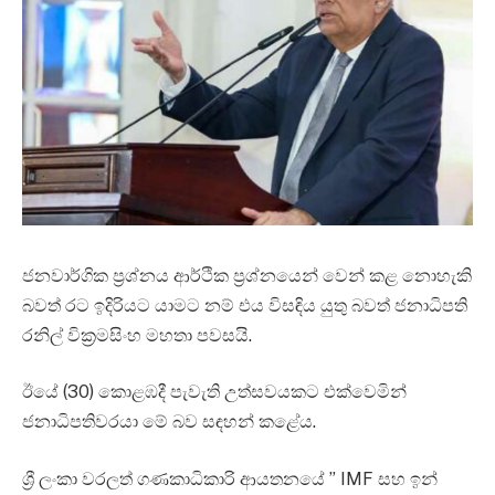
ජනවාර්ගික ප්‍රශ්නය ආර්ථික ප්‍රශ්නයෙන් වෙන් කළ නොහැකි
බවත් රට ඉදිරියට යාමට නම් එය විසඳිය යුතු බවත් ජනාධිපති
රනිල් වික්‍රමසිංහ මහතා පවසයි.
ඊයේ (30) කොළඹදී පැවැති උත්සවයකට එක්වෙමින්
ජනාධිපතිවරයා මේ බව සඳහන් කළේය.
ශ්‍රී ලංකා වරලත් ගණකාධිකාරි ආයතනයේ ” IMF සහ ඉන්