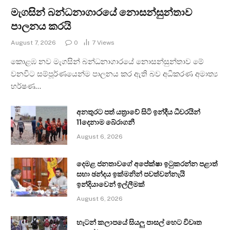
මැගසින් බන්ධනාගාරයේ නොසන්සුන්තාව
පාලනය කරයි
August 7, 2026
0
7
Views
කොළඹ නව මැගසින් බන්ධනාගාරයේ නොසන්සුන්තාව මේ
වනවිට සම්පූර්ණයෙන්ම පාලනය කර ඇති බව අධිකරණ අමාත්‍ය
හර්ෂණ…
අනතුරට පත් යත්‍රාවේ සිටි ඉන්දීය ධීවරයින්
11දෙනාම බේරාගනී
August 6, 2026
දෙමළ ජනතාවගේ අපේක්ෂා ඉටුකරන්න පළාත්
සභා ඡන්දය ඉක්මනින් පවත්වන්නැයි
ඉන්දියාවෙන් ඉල්ලීමක්
August 6, 2026
හැටන් කලාපයේ සියලු පාසල් හෙට විවෘත