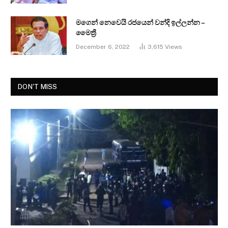
මගෙන් නෙවෙයි රජයෙන් වන්දි ඉල්ලන්න –
මෛත්‍රී
December 6, 2022
3,615
Views
DON'T MISS