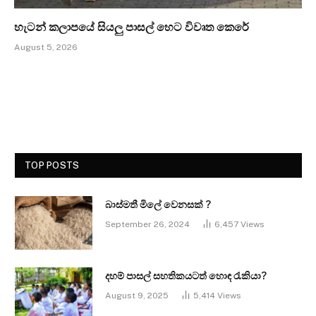
හැටන් කලාපයේ සියලු පාසල් හෙට විවෘත කෙරේ
August 5, 2026
TOP POSTS
බාස්මතී මිලේ වෙනසක් ?
September 26, 2024
6,457
Views
දහම් පාසල් සහතිකයටත් හොඳ රැකියා?
August 9, 2025
5,414
Views