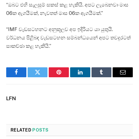
“ඔබට එහි සැලසුම් සකස් කළ හැකියි. අපට ලැබෙනවා මාස
06ක ඇගයීමක්, නැවතත් මාස 06ක ඇගයීමක්.”
“IMF වැඩසටහනට අනුකූලව අප ඉදිරියට යා යුතුයි.
වර්ධනය පිළිබඳ වැඩසටහන සම්බන්ධයෙන් අපට තවදුරටත්
සාකච්ඡා කළ හැකියි.”
Facebook
Twitter
Pinterest
LinkedIn
Tumblr
Email
LFN
RELATED
POSTS