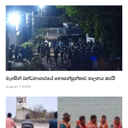
මැගසින් බන්ධනාගාරයේ නොසන්සුන්තාව පාලනය කරයි
August 7, 2026