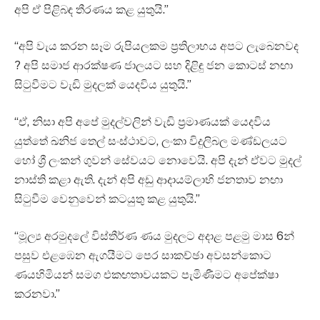
අපි ඒ පිළිබඳ තීරණය කළ යුතුයි.”
“අපි වැය කරන සෑම රුපියලකම ප්‍රතිලාභය අපට ලැබෙනවද
? අපි සමාජ ආරක්ෂණ ජාලයට සහ දිළිඳු ජන කොටස් නඟා
සිටුවීමට වැඩි මුදලක් යෙදවිය යුතුයි.”
“ඒ, නිසා අපි අපේ මුදල්වලින් වැඩි ප්‍රමාණයක් යෙදවිය
යුත්තේ ඛනිජ තෙල් සංස්ථාවට, ලංකා විදුලිබල මණ්ඩලයට
හෝ ශ්‍රී ලංකන් ගුවන් සේවයට නොවෙයි. අපි දැන් ඒවට මුදල්
නාස්ති කළා ඇති. දැන් අපි අඩු ආදායම්ලාභි ජනතාව නඟා
සිටුවීම වෙනුවෙන් කටයුතු කළ යුතුයි.”
“මූල්‍ය අරමුදලේ විස්තීර්ණ ණය මුදලට අදාළ පළමු මාස 6න්
පසුව එළඹෙන ඇගයීමට පෙර සාකච්ඡා අවසන්කොට
ණයහිමියන් සමග එකඟතාවයකට පැමිණීමට අපේක්ෂා
කරනවා.”