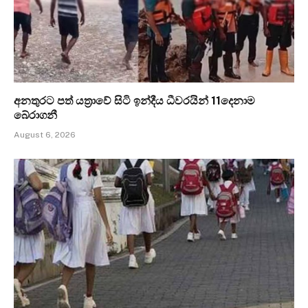
අනතුරට පත් යත්‍රාවේ සිටි ඉන්දීය ධීවරයින් 11දෙනාම
බේරාගනී
August 6, 2026