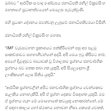
ඔබ්බට ” ආර්ථික සංවාද මණ්ඩපය ජනාධිපති රනිල් වික්‍රමසිංහ
මහතාගේ ප්‍රධානත්වයෙන් මෙලෙස පැවැත්වුණි.
එහි ප්‍රධාන දේශනය පවත්වනු ලැබුවේ ජනාධිපතිවරයා විසිනි.
ජනාධිපති රනිල් වික්‍රමසිංහ මහතා,
“IMF වැඩසටහන ප්‍රකාශයට පත්කිරීමෙන් පසු අප පළමු
සාකච්ඡාවට සහභාගීවන්නේ අදයි. අපි මෙය ඉටු කිරීමට නම්,
අපගේ දියුණුවට බාධාවක් වූ විශාලතම ප්‍රශ්නය ජනවාර්ගික
ප්‍රශ්නය බව මතක තබා ගත යුතුයි. අපි සියලුදෙනා ශ්‍රී
ලාංකිකයන් ලෙස සිතිය යුතුයි.”
“ආර්ථික ප්‍රශ්නවලින් අපිට ජනවාර්ගික ප්‍රශ්නය වෙන්කොට
සැලකිය නොහැකියි. අපි ඒ ප්‍රශ්න දෙකම විසඳාගත යුතුයි. මම
ඒ ප්‍රශ්නය ගැන මේ මොහොතේ කටයුතු නොකරන්නේ, මේ
ඒ සඳහා කාලය හෝ ස්ථානය නොවන නිසා. කෙසේ වෙතත්,