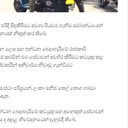
රිදි සිදුකිරීමට අවශ්‍ය පියවර ගැනීම සම්බන්ධයෙන්
නයක් නිකුත් කර තිබේ.
වන ලෙස සහ ඉන්ධන බෙදාහැරීමේ රාජකාරි
් කරමින් එම සේවාවන් අවහිර කිරීමට කටයුතු කළ
වකයින් අනිවාර්ය නිවාඩු ගැන්වීමට
ංස්ථා පරිශ්‍රයන්, ලංකා ඛනිජ තෙල් තොග ගබඩා
 ඇත.
න්ධන බෙදාහැරීමේ කටයුතු සහ අනෙකුත් සේවාවන්
 අදාළ නිවේදනයෙන් දැනුම්දී තිබේ.