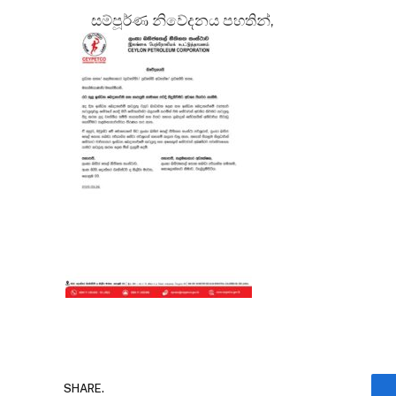
සම්පූර්ණ නිවේදනය පහතින්,
SHARE.