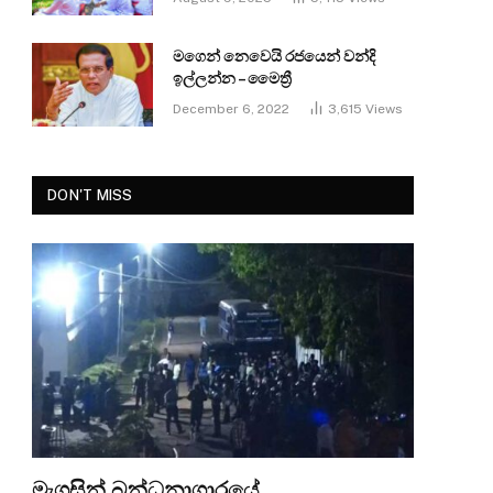
මගෙන් නෙවෙයි රජයෙන් වන්දි
ඉල්ලන්න – මෛත්‍රී
December 6, 2022
3,615
Views
DON'T MISS
මැගසින් බන්ධනාගාරයේ