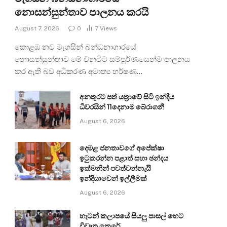
නොසන්සුන්තාව පාලනය කරයි
August 7, 2026
0
7
Views
කොළඹ නව මැගසින් බන්ධනාගාරයේ
නොසන්සුන්තාව මේ වනවිට සම්පූර්ණයෙන්ම පාලනය
කර ඇති බව අධිකරණ අමාත්‍ය හර්ෂණ…
අනතුරට පත් යත්‍රාවේ සිටි ඉන්දීය
ධීවරයින් 11දෙනාම බේරාගනී
August 6, 2026
දෙමළ ජනතාවගේ අපේක්ෂා
ඉටුකරන්න පළාත් සභා ඡන්දය
ඉක්මනින් පවත්වන්නැයි
ඉන්දියාවෙන් ඉල්ලීමක්
August 6, 2026
හැටන් කලාපයේ සියලු පාසල් හෙට
විවෘත කෙරේ