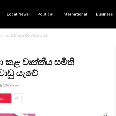
Local News
Political
International
Business
 නායකයින්ව අනිවාර්ය නිවාඩු යැවේ
 කළ වෘත්තීය සමිති
වාඩු යැවේ
256
Views
est