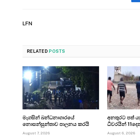
LFN
RELATED
POSTS
මැගසින් බන්ධනාගාරයේ
අනතුරට පත් යත්
නොසන්සුන්තාව පාලනය කරයි
ධීවරයින් 11ද
August 7, 2026
August 6, 2026