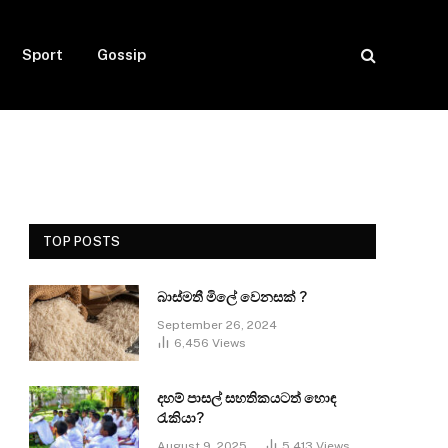
Sport
Gossip
TOP POSTS
බාස්මතී මිලේ වෙනසක් ?
September 26, 2024
6,456
Views
දහම් පාසල් සහතිකයටත් හොඳ
රැකියා?
August 9, 2025
5,413
Views