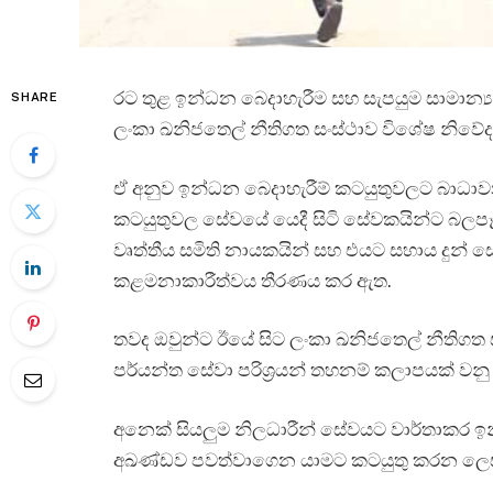
රට තුළ ඉන්ධන බෙදාහැරීම සහ සැපයුම සාමාන්‍ය ප
SHARE
ලංකා ඛනිජතෙල් නීතිගත සංස්ථාව විශේෂ නිවේද
ඒ අනුව ඉන්ධන බෙදාහැරීම් කටයුතුවලට බාධා
කටයුතුවල සේවයේ යෙදී සිටි සේවකයින්ට බලපෑම
වෘත්තීය සමිති නායකයින් සහ එයට සහාය දුන් සේ
කළමනාකාරීත්වය තීරණය කර ඇත.
තවද ඔවුන්ට ඊයේ සිට ලංකා ඛනිජතෙල් නීතිගත ස
පර්යන්ත සේවා පරිශ්‍රයන් තහනම් කලාපයක් වනු
අනෙක් සියලුම නිලධාරීන් සේවයට වාර්තාකර ඉ
අඛණ්ඩව පවත්වාගෙන යාමට කටයුතු කරන ලෙස ද