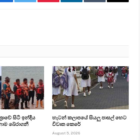
Facebook
Twitter
Pinterest
LinkedIn
Tumblr
Email
‍රාවේ සිටි ඉන්දීය
හැටන් කලාපයේ සියලු පාසල් හෙට
ෙනාම බේරාගනී
විවෘත කෙරේ
August 5, 2026