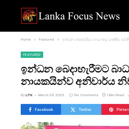
»
»
Home
Featured
ඉන්ධන බෙදාහැරීමට බාධා කළ වෘත්තීය සමිති
FEATURED
ඉන්ධන බෙදාහැරීමට බාධා
නායකයින්ව අනිවාර්ය නි
By
LFN
March 29, 2023
No Comments
1 Min Read
Facebook
Twitter
Pinter