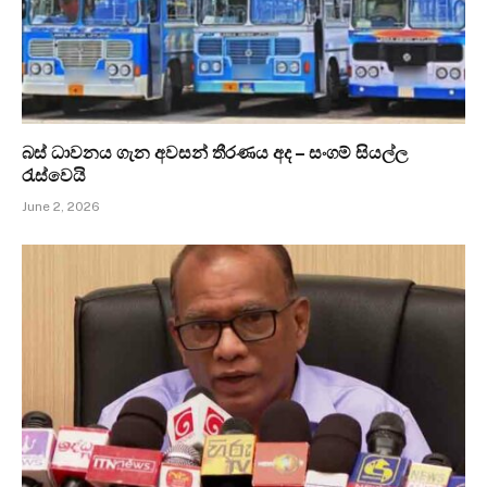
බස් ධාවනය ගැන අවසන් තීරණය අද – සංගම් සියල්ල
රැස්වෙයි
June 2, 2026