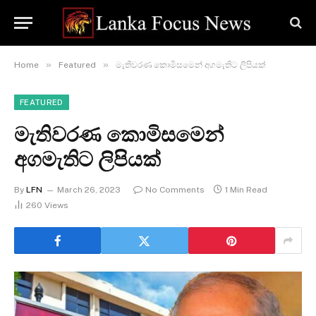
»
»
Home
Featured
මැතිවරණ කොමිසමෙන් අගමැතිට ලිපියක්
FEATURED
මැතිවරණ කොමිසමෙන්
අගමැතිට ලිපියක්
By
LFN
March 26, 2023
No Comments
1 Min Read
260
Views