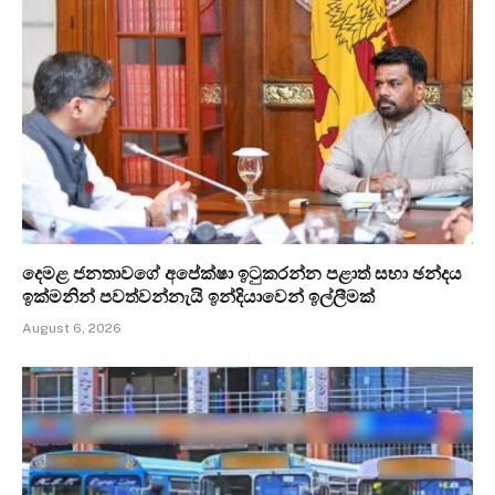
දෙමළ ජනතාවගේ අපේක්ෂා ඉටුකරන්න පළාත් සභා ඡන්දය
ඉක්මනින් පවත්වන්නැයි ඉන්දියාවෙන් ඉල්ලීමක්
August 6, 2026