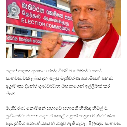
පළාත් පාලන ආයතන ඡන්ද විමසීම සම්බන්ධයෙන්
සාකච්ඡාවක් ලබාදෙන ලෙස මැතිවරණ කොමිෂන් සභාව
අග්‍රාමාත්‍ය දිනේෂ් ගුණවර්ධන මහතාගෙන් ඉල්ලීමක් කර
ති‌බේ.
මැතිවරණ කොමිෂන් සභාවේ සභාපති නීතිඥ නිමල් ජි.
පුංචිහේවා මහතා සඳහන් කළේ, පළාත් පාලන මැතිවරණය
පැවැත්වීම සම්බන්ධයෙන් මතුව ඇති ගැටලු පිළිබඳව සාකච්ඡා