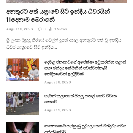
අනතුරට පත් යත්‍රාවේ සිටි ඉන්දීය ධීවරයින්
11දෙනාම බේරාගනී
August 6, 2026
0
3
Views
ශ්‍රී ලංකා මුහුදු තීරයේ ඩෙල්ෆ් දූපත් අසල අනතුරට පත් වූ ඉන්දීය
ධීවර යාත්‍රාවේ සිටි ඉන්දීය…
දෙමළ ජනතාවගේ අපේක්ෂා ඉටුකරන්න පළාත්
සභා ඡන්දය ඉක්මනින් පවත්වන්නැයි
ඉන්දියාවෙන් ඉල්ලීමක්
August 6, 2026
හැටන් කලාපයේ සියලු පාසල් හෙට විවෘත
කෙරේ
August 5, 2026
ඝාතනයකට සැරසුණු පුද්ගලයෙක් මත්ද්‍රව්‍ය සමග
අත්අඩංගුවට