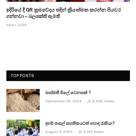
ඉදිරියේ දී QR ක්‍රමවේදය තදින් ක්‍රියාත්මක කරන්න පියවර
ගන්නවා – බලශක්ති ඇමති
June 1, 2026
TOP POSTS
බාස්මතී මිලේ වෙනසක් ?
September 26, 2024
6,456
Views
දහම් පාසල් සහතිකයටත් හොඳ රැකියා?
August 9, 2025
5,413
Views