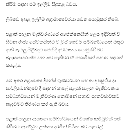
කිරීම සඳහා එම ඉල්ලීම සිදුකළ බවය.
ලිඛිතව අදාළ ඉල්ලීම අග්‍රාමාත්‍යවරයා වෙත යොමුකර තිබේ.
පළාත් පාලන මැතිවරණයේ අපේක්ෂකයින් ලෙස ඉදිරිපත් වී
සිටින රාජ්‍ය සේවකයින්ට වැටුප් ගෙවීම සම්බන්ධයෙන් මතුව
ඇති ගැටලු පිළිබඳව මෙහිදි අවධානය යොමුකිරීමට
බලාපොරොත්තු වන බව මැතිවරණ කොමිෂන් සභාව සඳහන්
කළේය.
මේ අතර අග්‍රාමාත්‍ය දිනේෂ් ගුණවර්ධන මහතා ද පසුගිය දා
පාර්ලිමේන්තුවේ දී සඳහන් කළේ පළාත් පාලන මැතිවරණය
සම්බන්ධයෙන් මැතිවරණ කොමිෂන් සභාව සාකච්ඡාවකට
කැඳවීමට තීරණය කර ඇති බවය.
පළාත් පාලන ආයතන සම්බන්ධයෙන් විශේෂ කමිටුවක් පත්
කිරීමට ආණ්ඩුව උත්සහ දරමින් සිටින බව පැෆරල්