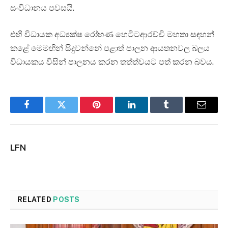
සංවිධානය පවසයි.
එහි විධායක අධ්‍යක්ෂ රෝහණ හෙටිටආරච්චි මහතා සඳහන්
කළේ මෙමඟින් සිදුවන්නේ පළාත් පාලන ආයතනවල බලය
විධායකය විසින් පාලනය කරන තත්ත්වයට පත් කරන බවය.
Facebook
Twitter
Pinterest
LinkedIn
Tumblr
Email
LFN
RELATED
POSTS