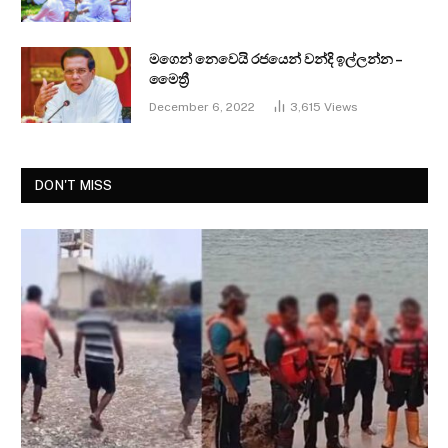
මගෙන් නෙවෙයි රජයෙන් වන්දි ඉල්ලන්න –
මෛත්‍රී
December 6, 2022
3,615
Views
DON'T MISS