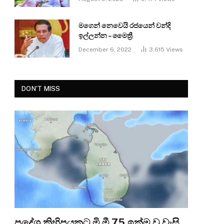
මගෙන් නෙවෙයි රජයෙන් වන්දි
ඉල්ලන්න – මෛත්‍රී
December 6, 2022
3,615
Views
DON'T MISS
ප්‍රදේශ කිහිපයකට මි.මී 75 ඉක්ම වූ වැසි