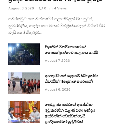
August 8, 2026
0
4
Views
සබරගමුව සහ බස්නාහිර පළාත්වලත් මහනුවර,
නුවරඑළිය, ගාල්ල සහ මාතර දිස්ත්‍රික්කවලත් විටින් විට
වැසි හෝ ගිගුරුම්…
මැගසින් බන්ධනාගාරයේ
නොසන්සුන්තාව පාලනය කරයි
August 7, 2026
අනතුරට පත් යත්‍රාවේ සිටි ඉන්දීය
ධීවරයින් 11දෙනාම බේරාගනී
August 6, 2026
දෙමළ ජනතාවගේ අපේක්ෂා
ඉටුකරන්න පළාත් සභා ඡන්දය
ඉක්මනින් පවත්වන්නැයි
ඉන්දියාවෙන් ඉල්ලීමක්