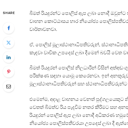
බීමත් රියදුරන්ට පොලිස් ඇප ලබා නොදී ඔවුන
SHARE
වාහන කොට්ඨාසය භාර නියෝජ්‍ය පොලිස්පතිවරය
වාර්තාවනවා.
ඒ, පොලිස් මූලාස්ථානාධිපතිවරුන්, ස්ථානාධිප
කැඳවා වාචික උපදෙස් ලබා දීමෙන් බවයි වෙත වා
බීමත් රියදුරන් පොලිස් නිලධාරීන් විසින් අත්අ
පරීක්ෂණ සඳහා යොමු කෙරෙනවා. ඉන් අනතුරුව ප
මූලාස්ථානාධිපතිවරුන් සහ ස්ථානාධිපතිවරුන්ට
එමෙන්ම, අදාළ වාහනය වෙනත් පුද්ගලයෙකුට නි
වෙතත් බීමත්ව රිය පැදවීම නතර කිරීමට සහ අන
රියදුරන් පොලිස් ඇප ලබා නොදී අධිකරණ හමුවේ
නියෝජ්‍ය පොලිස්පතිවරයා උපදෙස් ලබා දී ඇත්ත