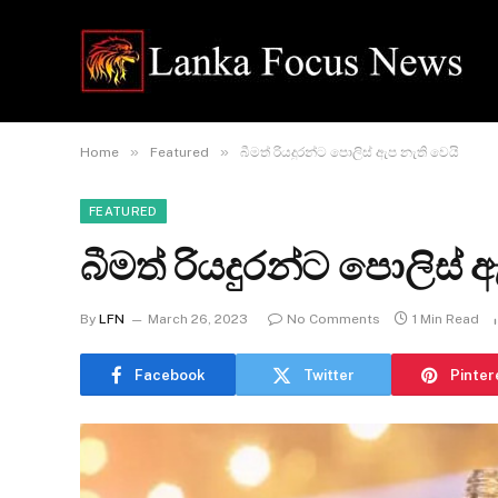
»
»
Home
Featured
බීමත් රියදුරන්ට පොලිස් ඇප නැති වෙයි
FEATURED
බීමත් රියදුරන්ට පොලිස් 
By
LFN
March 26, 2023
No Comments
1 Min Read
Facebook
Twitter
Pinter