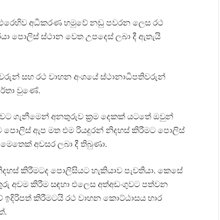
්ට එරෙහිව අධිකරණ හමුවේ නඩු පවරන ලෙස රථ
ා පොලිස් ස්ථාන වෙත උපදෙස් ලබා දී ඇතැයි
තිවරුන් සහ රථ වාහන අංශයේ ස්ථානාධිපතිවරුන්
ර්තා වුණේ.
ඩංගුවට ගැනීමෙන් අනතුරුව ක්‍රම දෙකක් යටතේ ඔවුන්
ොලිස් ඇප මත එම රියදුරන් නිදහස් කිරීමට පොලිස්
 මෙතෙක් අවසර ලබා දී තිබුණා.
දහස් කිරීමටද පොලිසියට හැකියාව පැවතියා. කෙසේ
තුරු අවම කිරීම සඳහා එලෙස අත්අඩංගුවට පත්වන
 ඉදිරිපත් කිරීමටයි රථ වාහන කොට්ඨාසය භාර
ේ.