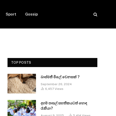
Sport
Gossip
TOP POSTS
බාස්මතී මිලේ වෙනසක් ?
September 26, 2024
6,457
Views
දහම් පාසල් සහතිකයටත් හොඳ
රැකියා?
August 9, 2025
5,414
Views