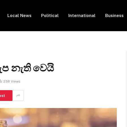
Local News
Political
International
Business
ඇප නැති වෙයි
238
Views
est