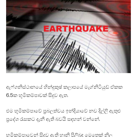
ඇෆ්ගනිස්ථානයේ හින්දුකුෂ් කලාපයේ මැග්නිටියුඩ් ඒකක
6.5ක භූමිකම්පාවක් සිදුව ඇත.
එම භූමිකම්පාවේ ප්‍රබලත්වය ඉන්දියාවේ නව දිල්ලි ඇතුළු
ප්‍රදේශ රැසකට දැනී ඇති බවයි සඳහන් වන්නේ.
භූමිකම්පාවෙන් සිදුව ඇති හානි පිලිබඳ මෙතෙක් නිල