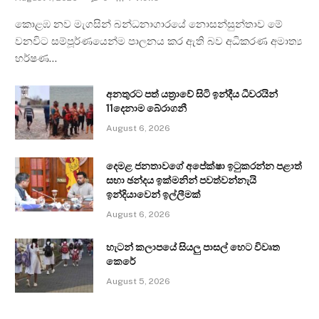
කොළඹ නව මැගසින් බන්ධනාගාරයේ නොසන්සුන්තාව මේ
වනවිට සම්පූර්ණයෙන්ම පාලනය කර ඇති බව අධිකරණ අමාත්‍ය
හර්ෂණ…
අනතුරට පත් යත්‍රාවේ සිටි ඉන්දීය ධීවරයින්
11දෙනාම බේරාගනී
August 6, 2026
දෙමළ ජනතාවගේ අපේක්ෂා ඉටුකරන්න පළාත්
සභා ඡන්දය ඉක්මනින් පවත්වන්නැයි
ඉන්දියාවෙන් ඉල්ලීමක්
August 6, 2026
හැටන් කලාපයේ සියලු පාසල් හෙට විවෘත
කෙරේ
August 5, 2026