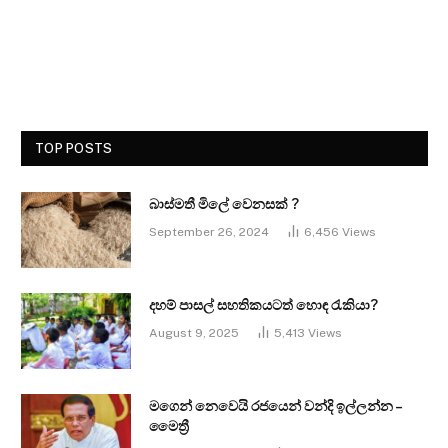
TOP POSTS
බාස්මතී මිලේ වෙනසක් ?
September 26, 2024
6,456
Views
දහම් පාසල් සහතිකයටත් හොඳ රැකියා?
August 9, 2025
5,413
Views
මගෙන් නෙවෙයි රජයෙන් වන්දි ඉල්ලන්න –
මෛත්‍රී