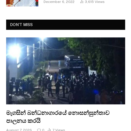
December 6, 2022
3,615
Views
DON'T MISS
මැගසින් බන්ධනාගාරයේ නොසන්සුන්තාව
පාලනය කරයි
August 7, 2026
0
7
Views