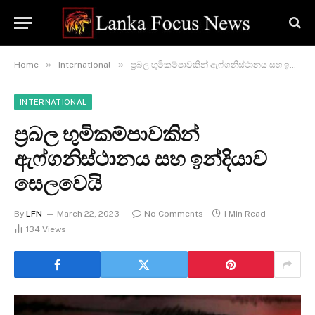
»
»
Home
International
ප්‍රබල භුමිකම්පාවකින් ඇෆ්ගනිස්ථානය සහ ඉන්දියාව සෙලවෙයි
INTERNATIONAL
ප්‍රබල භුමිකම්පාවකින්
ඇෆ්ගනිස්ථානය සහ ඉන්දියාව
සෙලවෙයි
By
LFN
March 22, 2023
No Comments
1 Min Read
134
Views