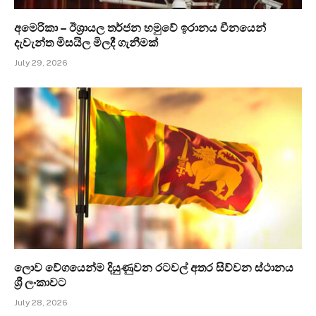
අමෙරිකා – ඊශ්‍රායල තර්ජන හමුවේ ඉරානය චීනයෙන්
දැවැන්ත මිසයිල මිලදී ගැනීමක්
July 29, 2026
ලොව වේගයෙන්ම දියුණුවන රටවල් අතර සිව්වන ස්ථානය
ශ්‍රී ලංකාවට
July 28, 2026