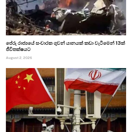
පේරු රාජ්‍යයේ සංචාරක ගුවන් යානයක් කඩා වැටීමෙන් 13ක්
ජීවිතක්ෂයට
August 2, 2026