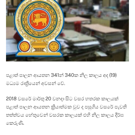
පළාත් පාලන ආයතන 341න් 340ක නිල කාලය අද (19)
මධ්‍යම රාත්‍රියෙන් අවසන් වේ.
2018 වසරේ මාර්තු 20 වනදා සිට වසර හතරක කාලයක්
පළාත් පාලන ආයතන ක්‍රියාත්මක වුව ද පසුගිය වසරේ පැවති
තත්ත්වය හේතුවෙන් වසරක කාලයක් එහි නිල කාලය දීර්ඝ
කෙරුණි.