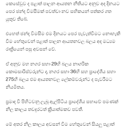
කෙසේවුව ද පළාත් පාලන ආයතන නීතියට අනුව අද දිනයට
පෙර ඡන්ද විමසීමක් පවත්වා නව සභිකයන් පත්කර ගත
යුතුව තිබේ.
එහෙත් ඡන්ද විමසීම එම දිනයට පෙර පැවැත්වීමට නොහැකි
වීම හේතුවෙන් පළාත් පාලන ආයතනවල බලය අද මධ්‍යම
රාත්‍රියෙන් පසු අවසන් වේ.
ඒ අනුව මහ නගර සභා 29හි බලය නාගරික
කොමසාරිස්වරුන්ට ද, නගර සභා 36හි සහ ප්‍රාදේශීය සභා
275හි බලය එම ආයතනවල ලේකම්වරුන්ට ද පැවරීමට
නියමිතය.
ප්‍රමාද වී පිහිටවනු ලැබූ ඇල්පිටිය ප්‍රාදේශීය සභාවේ පමණක්
නිල කාලය තවදුරටත් ක්‍රියාත්මකව පවතී.
මේ අතර නිල කාලය අවසන් වීම හේතුවෙන් සියලු පළාත්