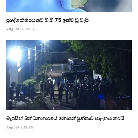
ප්‍රදේශ කිහිපයකට මි.මී 75 ඉක්ම වූ වැසි
August 8, 2026
මැගසින් බන්ධනාගාරයේ නොසන්සුන්තාව පාලනය කරයි
August 7, 2026