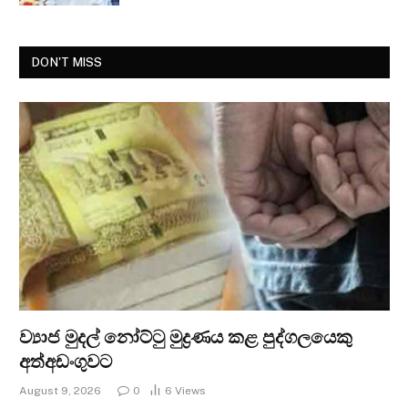
DON'T MISS
ව්‍යාජ මුදල් නෝට්ටු මුද්‍රණය කළ පුද්ගලයෙකු
අත්අඩංගුවට
August 9, 2026
0
6
Views