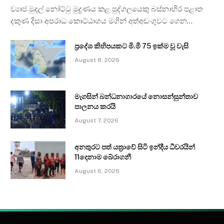
ව්‍යාජ මුදල් නෝට්ටු මුද්‍රණය කළ පුද්ගලයෙකු බස්නාහිර පළාත
දකුණ දිසා අපරාධ කොට්ඨාශය මගින් අත්අඩංගුවට ගෙන…
ප්‍රදේශ කිහිපයකට මි.මී 75 ඉක්ම වූ වැසි
August 8, 2026
මැගසින් බන්ධනාගාරයේ නොසන්සුන්තාව
පාලනය කරයි
August 7, 2026
අනතුරට පත් යත්‍රාවේ සිටි ඉන්දීය ධීවරයින්
11දෙනාම බේරාගනී
August 6, 2026