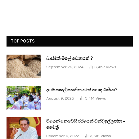
TOP POSTS
බාස්මතී මිලේ වෙනසක් ?
September 26, 2024
6,457
Views
දහම් පාසල් සහතිකයටත් හොඳ රැකියා?
August 9, 2025
5,414
Views
මගෙන් නෙවෙයි රජයෙන් වන්දි ඉල්ලන්න –
මෛත්‍රී
December 6, 2022
3,616
Views