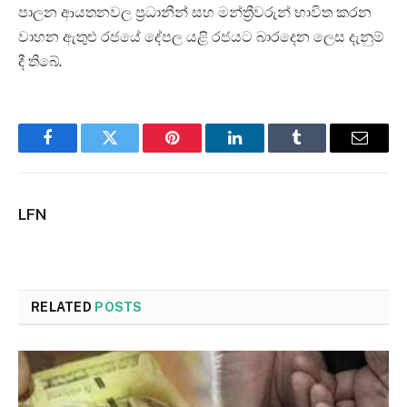
පාලන ආයතනවල ප්‍රධානීන් සහ මන්ත්‍රීවරුන් භාවිත කරන
වාහන ඇතුළු රජයේ දේපල යළි රජයට බාරදෙන ලෙස දැනුම්
දී තිබේ.
Facebook
Twitter
Pinterest
LinkedIn
Tumblr
Email
LFN
RELATED
POSTS