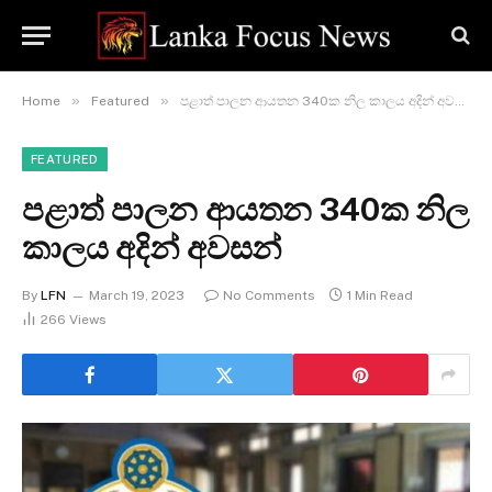
»
»
Home
Featured
පළාත් පාලන ආයතන 340ක නිල කාලය අදින් අවසන්
FEATURED
පළාත් පාලන ආයතන 340ක නිල
කාලය අදින් අවසන්
By
LFN
March 19, 2023
No Comments
1 Min Read
266
Views