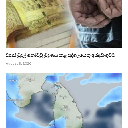
ව්‍යාජ මුදල් නෝට්ටු මුද්‍රණය කළ පුද්ගලයෙකු අත්අඩංගුවට
August 9, 2026