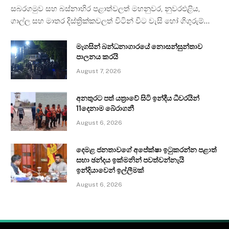
සබරගමුව සහ බස්නාහිර පළාත්වලත් මහනුවර, නුවරඑළිය,
ගාල්ල සහ මාතර දිස්ත්‍රික්කවලත් විටින් විට වැසි හෝ ගිගුරුම්…
මැගසින් බන්ධනාගාරයේ නොසන්සුන්තාව
පාලනය කරයි
August 7, 2026
අනතුරට පත් යත්‍රාවේ සිටි ඉන්දීය ධීවරයින්
11දෙනාම බේරාගනී
August 6, 2026
දෙමළ ජනතාවගේ අපේක්ෂා ඉටුකරන්න පළාත්
සභා ඡන්දය ඉක්මනින් පවත්වන්නැයි
ඉන්දියාවෙන් ඉල්ලීමක්
August 6, 2026