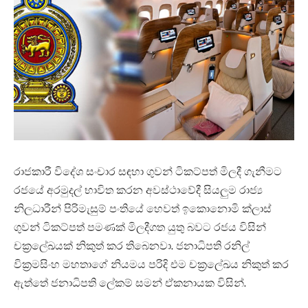
රාජකාරී විදේශ සංචාර සඳහා ගුවන් ටිකට්පත් මිලදී ගැනීමට
රජයේ අරමුදල් භාවිත කරන අවස්ථාවේදී සියලුම රාජ්‍ය
නිලධාරීන් පිරිමැසුම් පංතියේ හෙවත් ඉකොනොමි ක්ලාස්
ගුවන් ටිකට්පත් පමණක් මිලදීගත යුතු බවට රජය විසින්
චක්‍රලේඛයක් නිකුත් කර තිබෙනවා. ජනාධිපති රනිල්
වික්‍රමසිංහ මහතාගේ නියමය පරිදි එම චක්‍රලේඛය නිකුත් කර
ඇත්තේ ජනාධිපති ලේකම් සමන් ඒකනායක විසින්.