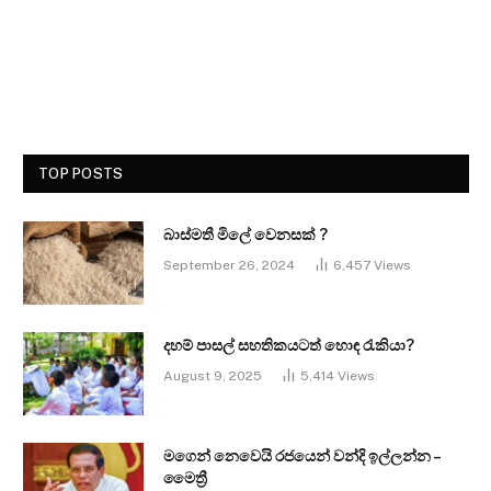
TOP POSTS
බාස්මතී මිලේ වෙනසක් ?
September 26, 2024
6,457
Views
දහම් පාසල් සහතිකයටත් හොඳ රැකියා?
August 9, 2025
5,414
Views
මගෙන් නෙවෙයි රජයෙන් වන්දි ඉල්ලන්න –
මෛත්‍රී