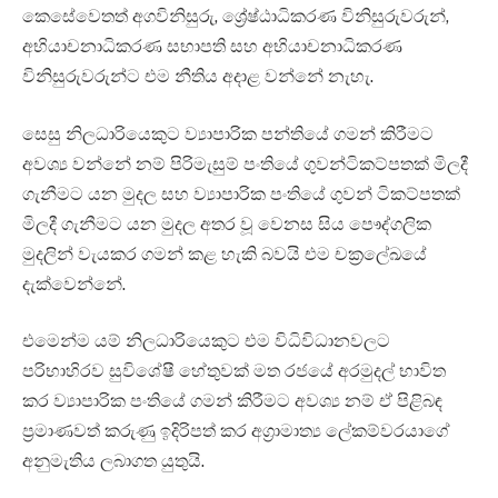
කෙසේවෙතත් අගවිනිසුරු, ශ්‍රේෂ්ඨාධිකරණ විනිසුරුවරුන්,
අභියාචනාධිකරණ සභාපති සහ අභියාචනාධිකරණ
විනිසුරුවරුන්ට එම නීතිය අදාළ වන්නේ නැහැ.
සෙසු නිලධාරියෙකුට ව්‍යාපාරික පන්තියේ ගමන් කිරීමට
අවශ්‍ය වන්නේ නම් පිරිමැසුම් පංතියේ ගුවන්ටිකට්පතක් මිලදී
ගැනීමට යන මුදල සහ ව්‍යාපාරික පංතියේ ගුවන් ටිකට්පතක්
මිලදී ගැනීමට යන මුදල අතර වූ වෙනස සිය පෞද්ගලික
මුදලින් වැයකර ගමන් කළ හැකි බවයි එම චක්‍රලේඛයේ
දැක්වෙන්නේ.
එමෙන්ම යම් නිලධාරියෙකුට එම විධිවිධානවලට
පරිභාහිරව සුවිශේෂී හේතුවක් මත රජයේ අරමුදල් භාවිත
කර ව්‍යාපාරික පංතියේ ගමන් කිරීමට අවශ්‍ය නම් ඒ පිළිබඳ
ප්‍රමාණවත් කරුණු ඉදිරිපත් කර අග්‍රාමාත්‍ය ලේකම්වරයාගේ
අනුමැතිය ලබාගත යුතුයි.