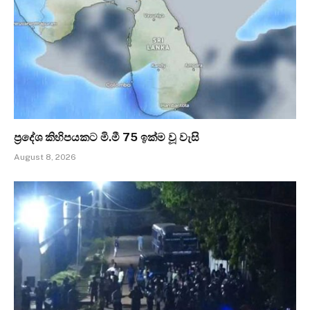
ප්‍රදේශ කිහිපයකට මි.මී 75 ඉක්ම වූ වැසි
August 8, 2026