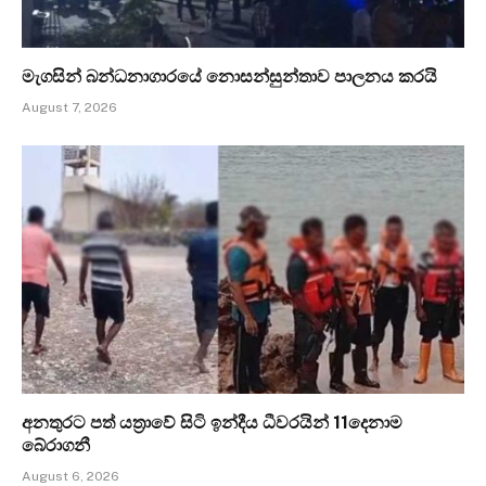
මැගසින් බන්ධනාගාරයේ නොසන්සුන්තාව පාලනය කරයි
August 7, 2026
අනතුරට පත් යත්‍රාවේ සිටි ඉන්දීය ධීවරයින් 11දෙනාම
බේරාගනී
August 6, 2026