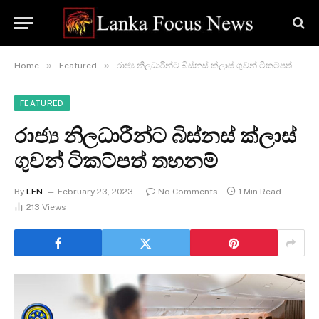
»
»
Home
Featured
රාජ්‍ය නිලධාරීන්ට බිස්නස් ක්ලාස් ගුවන් ටිකට්පත් තහනම්
FEATURED
රාජ්‍ය නිලධාරීන්ට බිස්නස් ක්ලාස්
ගුවන් ටිකට්පත් තහනම්
By
LFN
February 23, 2023
No Comments
1 Min Read
213
Views