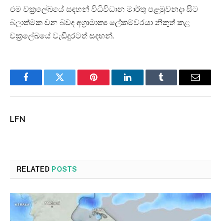
එම චක්‍රලේඛයේ සඳහන් විධිවිධාන මාර්තු පළමුවනදා සිට
බලාත්මක වන බවද අග්‍රාමාත්‍ය ලේකම්වරයා නිකුත් කළ
චක්‍රලේඛයේ වැඩිදුරටත් සඳහන්.
Facebook
Twitter
Pinterest
LinkedIn
Tumblr
Email
LFN
RELATED
POSTS