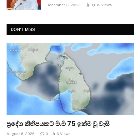
December 6, 2022
3,616
Views
DON'T MISS
ප්‍රදේශ කිහිපයකට මි.මී 75 ඉක්ම වූ වැසි
August 8, 2026
0
6
Views