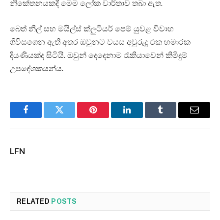
නිකේතනයකදී මෙම ලෝක වාර්තාව තබා ඇත.
බෙත් නීල් සහ මයිල්ස් ක්ලුටියර් පෙම් යුවළ විවාහ
ගිවිසගෙන ඇති අතර ඔවුනට වයස අවුරුදු එක හමාරක
දියණියක්ද සිටියි. ඔවුන් දෙදෙනාම රැකියාවෙන් කිමිදුම්
උපදේශකයන්ය.
Facebook
Twitter
Pinterest
LinkedIn
Tumblr
Email
LFN
RELATED
POSTS