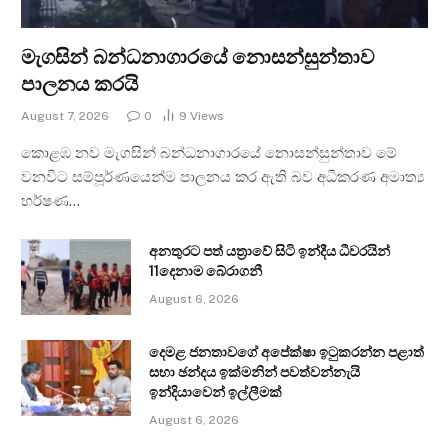
මැගසින් බන්ධනාගාරයේ නොසන්සුන්තාව
පාලනය කරයි
August 7, 2026
0
9
Views
කොළඹ නව මැගසින් බන්ධනාගාරයේ නොසන්සුන්තාව මේ
වනවිට සම්පූර්ණයෙන්ම පාලනය කර ඇති බව අධිකරණ අමාත්‍ය
හර්ෂණ…
අනතුරට පත් යත්‍රාවේ සිටි ඉන්දීය ධීවරයින්
11දෙනාම බේරාගනී
August 6, 2026
දෙමළ ජනතාවගේ අපේක්ෂා ඉටුකරන්න පළාත්
සභා ඡන්දය ඉක්මනින් පවත්වන්නැයි
ඉන්දියාවෙන් ඉල්ලීමක්
August 6, 2026