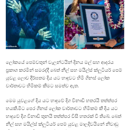
ලෝකයේ පෙම්වතුන් වැලන්ටයින් දිනය මල් සහ ආදරය
ප්‍රකාශ කරමින් සමරද්දී බෙත් නීල් සහ මයිල්ස් ක්ලුටියර් පෙම්
යුවළ ලොව දීර්ඝතම දිය යට හාදුවට හිමි ගිනස් ලෝක
වාර්තාවට හිමිකම් කීමට සමත්ව ඇත.
මෙම යුවළගේ දිය යට හාදුවේ දිග විනාඩි හතරයි තත්ත්පර
හයකි.මීට පෙර ගිනස් ලෝක වාර්තාවට හිමිකම් කී දිය යට
හාදුවේ දිග විනාඩි තුනයි තත්ත්පර විසි හතරක් වී තිබේ. බෙත්
නීල් සහ මයිල්ස් ක්ලුටියර් පෙම් යුවළ මාලදිවයිනේ නිවාඩු