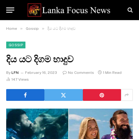
»
»
Home
Gossip
දිය යට දිගම හාදුව
GOSSIP
දිය යට දිගම හාදුව
By
LFN
February 16, 2023
No Comments
1 Min Read
147
Views