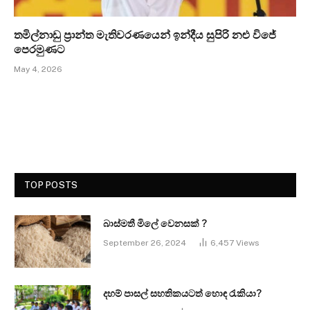
තමිල්නාඩු ප්‍රාන්ත මැතිවරණයෙන් ඉන්දීය සුපිරි නළු විජේ
පෙරමුණට
May 4, 2026
TOP POSTS
බාස්මතී මිලේ වෙනසක් ?
September 26, 2024
6,457
Views
දහම් පාසල් සහතිකයටත් හොඳ රැකියා?