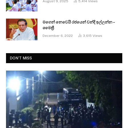
August 9, 2025
5,414
Views
මගෙන් නෙවෙයි රජයෙන් වන්දි ඉල්ලන්න –
මෛත්‍රී
December 6, 2022
3,615
Views
DON'T MISS