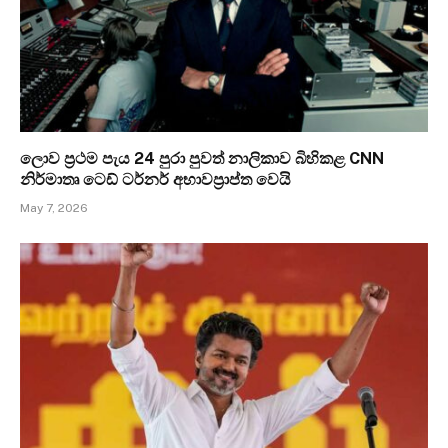
ලොව ප්‍රථම පැය 24 පුරා පුවත් නාලිකාව බිහිකළ CNN
නිර්මාතෘ ටෙඩ් ටර්නර් අභාවප්‍රාප්ත වෙයි
May 7, 2026