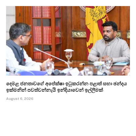
දෙමළ ජනතාවගේ අපේක්ෂා ඉටුකරන්න පළාත් සභා ඡන්දය
ඉක්මනින් පවත්වන්නැයි ඉන්දියාවෙන් ඉල්ලීමක්
August 6, 2026