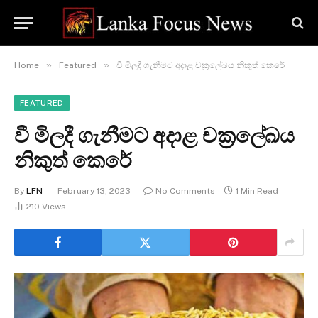
»
»
Home
Featured
වී මිලදී ගැනීමට අදාළ චක්‍රලේඛය නිකුත් කෙරේ
FEATURED
වී මිලදී ගැනීමට අදාළ චක්‍රලේඛය
නිකුත් කෙරේ
By
LFN
February 13, 2023
No Comments
1 Min Read
210
Views