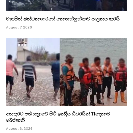
මැගසින් බන්ධනාගාරයේ නොසන්සුන්තාව පාලනය කරයි
August 7, 2026
අනතුරට පත් යත්‍රාවේ සිටි ඉන්දීය ධීවරයින් 11දෙනාම
බේරාගනී
August 6, 2026