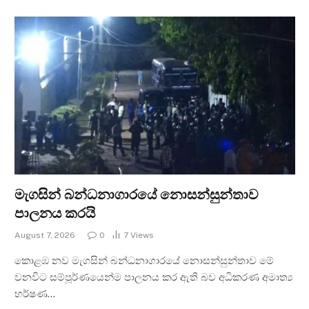
මැගසින් බන්ධනාගාරයේ නොසන්සුන්තාව
පාලනය කරයි
August 7, 2026
0
7
Views
කොළඹ නව මැගසින් බන්ධනාගාරයේ නොසන්සුන්තාව මේ
වනවිට සම්පූර්ණයෙන්ම පාලනය කර ඇති බව අධිකරණ අමාත්‍ය
හර්ෂණ…