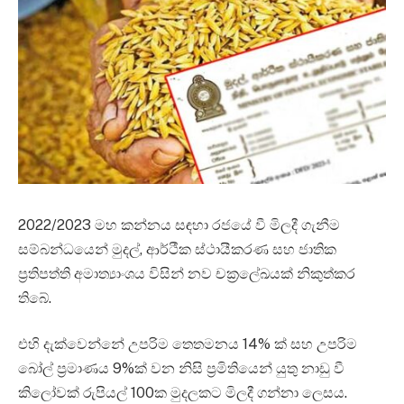
2022/2023 මහ කන්නය සඳහා රජයේ වී මිලදී ගැනීම
සම්බන්ධයෙන් මුදල්, ආර්ථීක ස්ථායීකරණ සහ ජාතික
ප්‍රතිපත්ති අමාත්‍යාංශය විසින් නව චක්‍රලේඛයක් නිකුත්කර
තිබේ.
එහි දැක්වෙන්නේ උපරිම තෙතමනය 14% ක් සහ උපරිම
බෝල් ප්‍රමාණය 9%ක් වන නිසි ප්‍රමිතියෙන් යුතු නාඩු වී
කිලෝවක් රුපියල් 100ක මුදලකට මිලදී ගන්නා ලෙසය.