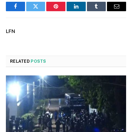
Facebook
Twitter
Pinterest
LinkedIn
Tumblr
Email
LFN
RELATED
POSTS