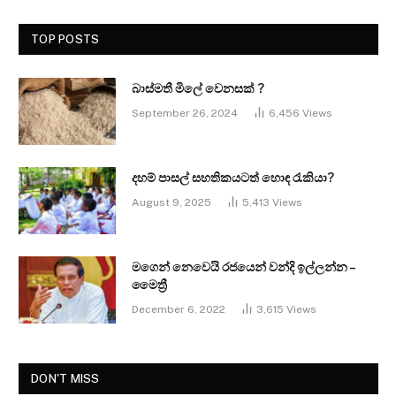
TOP POSTS
බාස්මතී මිලේ වෙනසක් ?
September 26, 2024
6,456
Views
දහම් පාසල් සහතිකයටත් හොඳ රැකියා?
August 9, 2025
5,413
Views
මගෙන් නෙවෙයි රජයෙන් වන්දි ඉල්ලන්න –
මෛත්‍රී
December 6, 2022
3,615
Views
DON'T MISS