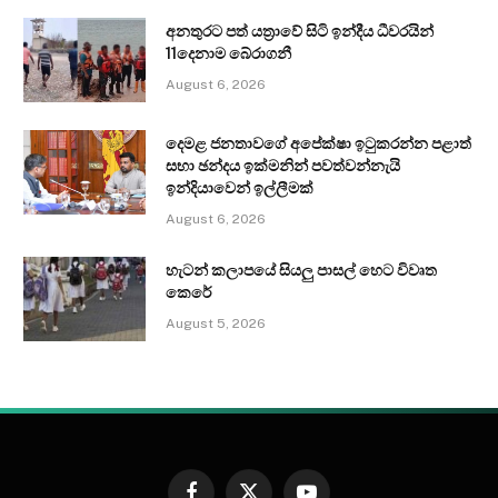
අනතුරට පත් යත්‍රාවේ සිටි ඉන්දීය ධීවරයින්
11දෙනාම බේරාගනී
August 6, 2026
දෙමළ ජනතාවගේ අපේක්ෂා ඉටුකරන්න පළාත්
සභා ඡන්දය ඉක්මනින් පවත්වන්නැයි
ඉන්දියාවෙන් ඉල්ලීමක්
August 6, 2026
හැටන් කලාපයේ සියලු පාසල් හෙට විවෘත
කෙරේ
August 5, 2026