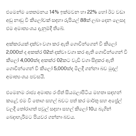
එමෙන්ම තෙතමනය 14% ඉක්මවන හා 22% හෝ ඊට වඩා
අඩු නාඩු වී කිලෝවක් සඳහා රුපියල් 88ක් ලබා දෙන ලෙසද
එම අමාත්‍යංශය දැනුම්දී තිබේ.
අක්කරයක් දක්වා වගා කර ඇති ගොවීන්ගෙන් වී කිලෝ
2,000ක් ද අකක්ර 02ක් දක්වා වගා කර ඇති ගොවීන්ගෙන් වී
කිලෝ 4,000ක්ද අකක්ර 02කට වැඩි වගා සිදුකර ඇති
ගොවීන්ගෙන් වී කිලෝ 5,000ක්ද මිලදී ගන්නා බව මුදල්
අමාත්‍යංශය පවසයි.
එමෙනම රාජ්‍ය අමාත්‍ය රංජිත් සියඹලාපිටිය මහතා සඳහන්
කළේ, එම වී තොග සහල් බවට පත් කර මාර්තු සහ අප්‍රේල්
වලදී තෝරාගත් පවුල් සඳහා සහල් කිලෝ 10ය බැගින්
බෙදාහැරීමට පියවර ගන්නා බවය.