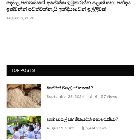
දෙමළ ජනතාවගේ අපේක්ෂා ඉටුකරන්න පළාත් සභා ඡන්දය
ඉක්මනින් පවත්වන්නැයි ඉන්දියාවෙන් ඉල්ලීමක්
August 6, 2026
TOP POSTS
බාස්මතී මිලේ වෙනසක් ?
September 26, 2024
6,457
Views
දහම් පාසල් සහතිකයටත් හොඳ රැකියා?
August 9, 2025
5,414
Views