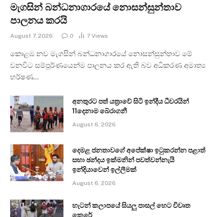
මැගසින් බන්ධනාගාරයේ නොසන්සුන්තාව
පාලනය කරයි
August 7, 2026
0
7
Views
කොළඹ නව මැගසින් බන්ධනාගාරයේ නොසන්සුන්තාව මේ
වනවිට සම්පූර්ණයෙන්ම පාලනය කර ඇති බව අධිකරණ අමාත්‍ය
හර්ෂණ…
අනතුරට පත් යත්‍රාවේ සිටි ඉන්දීය ධීවරයින්
11දෙනාම බේරාගනී
August 6, 2026
දෙමළ ජනතාවගේ අපේක්ෂා ඉටුකරන්න පළාත්
සභා ඡන්දය ඉක්මනින් පවත්වන්නැයි
ඉන්දියාවෙන් ඉල්ලීමක්
August 6, 2026
හැටන් කලාපයේ සියලු පාසල් හෙට විවෘත
කෙරේ