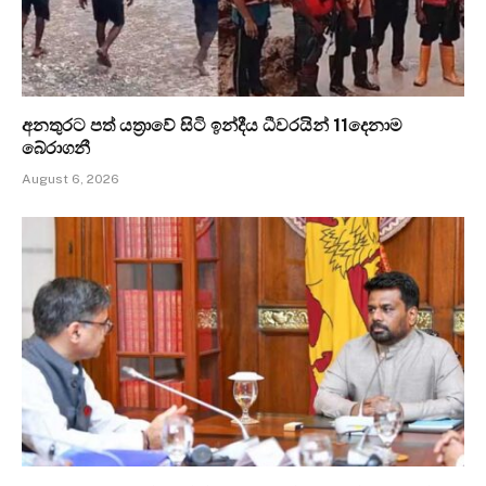
අනතුරට පත් යත්‍රාවේ සිටි ඉන්දීය ධීවරයින් 11දෙනාම
බේරාගනී
August 6, 2026