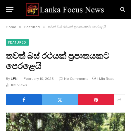
»
»
Home
Featured
තවත් බස් රථයක් ප්‍රපාතයකට පෙරළෙයි
FEATURED
තවත් බස් රථයක් ප්‍රපාතයකට
පෙරළෙයි
By
LFN
February 10, 2023
No Comments
1 Min Read
162
Views