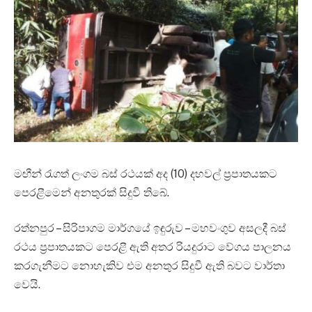
මඟීන් රැගත් ලංගම බස් රථයක් අද (10) දහවල් ප්‍රපාතයකට
පෙරළීමෙන් අනතුරක් සිදුවී තිබේ.
රත්නපුර – සිරිපාගම මාර්ගයේ ඉඳුරුව – මහවංගුව අසලදී බස්
රථය ප්‍රපාතයකට පෙරළී ඇති අතර රියදුරාට වේගය පාලනය
කරගැනීමට නොහැකිව එම අනතුර සිදුවී ඇති බවට වාර්තා
වෙයි.