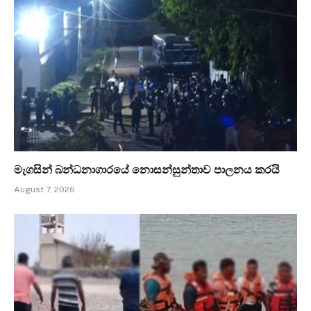
මැගසින් බන්ධනාගාරයේ නොසන්සුන්තාව පාලනය කරයි
August 7, 2026