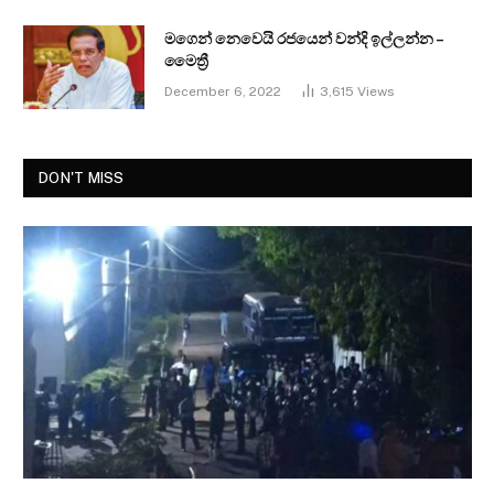
මගෙන් නෙවෙයි රජයෙන් වන්දි ඉල්ලන්න –
මෛත්‍රී
December 6, 2022
3,615
Views
DON'T MISS