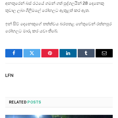
අනතුරෙන් බස් රථයේ ගමන් ගත් පුද්ගලයින් 28 දෙනෙකු
තුවාල ලබා ගිලීමලේ රෝහලට ඇතුළත් කර ඇත.
ඉන් සිව් දෙනෙකුගේ තත්ත්වය බරපතළ හේතුවෙන් රත්නපුර
රෝහලට මාරු කර යවා තිබේ.
Facebook
Twitter
Pinterest
LinkedIn
Tumblr
Email
LFN
RELATED
POSTS