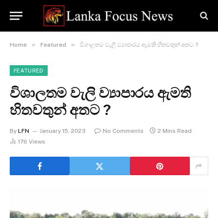
»
»
Home
Featured
විශාලතම වැලි ව්‍යාපාරය ඇමති හිතවතුන් අතට ?
FEATURED
විශාලතම වැලි ව්‍යාපාරය ඇමති
හිතවතුන් අතට ?
By
LFN
January 15, 2023
No Comments
2 Mins Read
176
Views