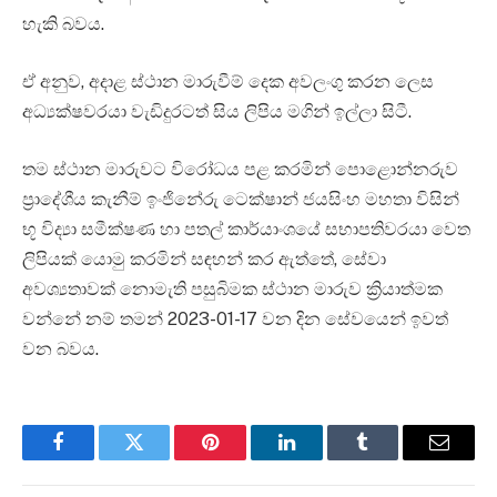
හැකි බවය.
ඒ අනුව, අදාළ ස්ථාන මාරුවීම් දෙක අවලංගු කරන ලෙස
අධ්‍යක්ෂවරයා වැඩිදුරටත් සිය ලිපිය මගින් ඉල්ලා සිටී.
තම ස්ථාන මාරුවට විරෝධය පළ කරමින් පොළොන්නරුව
ප්‍රාදේශීය කැනීම් ඉංජිනේරු ටෙක්ෂාන් ජයසිංහ මහතා විසින්
භූ විද්‍යා සමීක්ෂණ හා පතල් කාර්යාංශයේ සභාපතිවරයා වෙත
ලිපියක් යොමු කරමින් සඳහන් කර ඇත්තේ, සේවා
අවශ්‍යතාවක් නොමැති පසුබිමක ස්ථාන මාරුව ක්‍රියාත්මක
වන්නේ නම් තමන් 2023-01-17 වන දින සේවයෙන් ඉවත්
වන බවය.
Facebook
Twitter
Pinterest
LinkedIn
Tumblr
Email