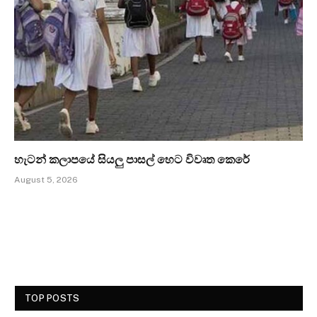
හැටන් කලාපයේ සියලු පාසල් හෙට විවෘත කෙරේ
August 5, 2026
TOP POSTS