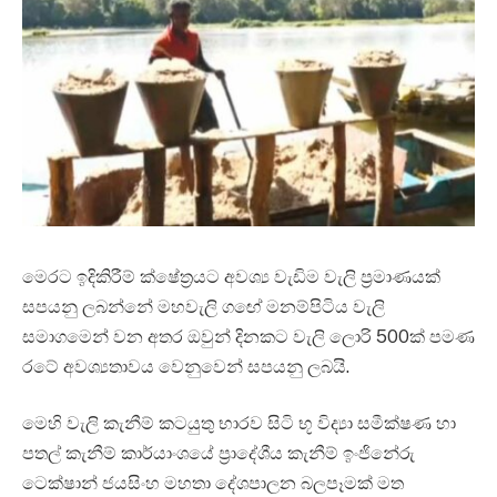
මෙරට ඉදිකිරීම් ක්ෂේත්‍රයට අවශ්‍ය වැඩිම වැලි ප්‍රමාණයක්
සපයනු ලබන්නේ මහවැලි ගඟේ මනම්පිටිය වැලි
සමාගමෙන් වන අතර ඔවුන් දිනකට වැලි ලොරි 500ක් පමණ
රටේ අවශ්‍යතාවය වෙනුවෙන් සපයනු ලබයි.
මෙහි වැලි කැනීම් කටයුතු භාරව සිටි භූ විද්‍යා සමීක්ෂණ හා
පතල් කැනීම් කාර්යාංශයේ ප්‍රාදේශීය කැනීම් ඉංජිනේරු
ටෙක්ෂාන් ජයසිංහ මහතා දේශපාලන බලපෑමක් මත