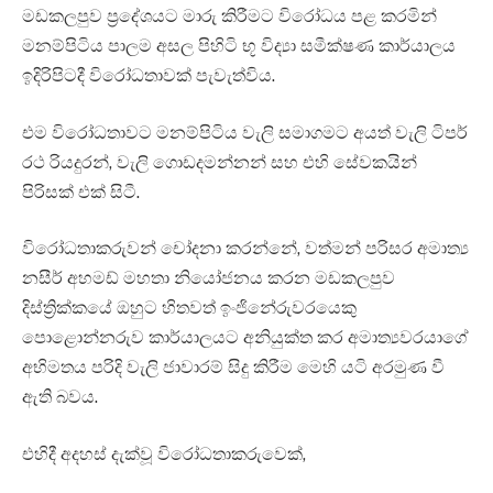
මඩකලපුව ප්‍රදේශයට මාරු කිරීමට විරෝධය පළ කරමින්
මනම්පිටිය පාලම අසල පිහිටි භූ විද්‍යා සමීක්ෂණ කාර්යාලය
ඉදිරිපිටදී විරෝධතාවක් පැවැත්විය.
එම විරෝධතාවට මනම්පිටිය වැලි සමාගමට අයත් වැලි ටිපර්
රථ රියදුරන්, වැලි ගොඩදමන්නන් සහ එහි සේවකයින්
පිරිසක් එක් සිටී.
විරෝධතාකරුවන් චෝදනා කරන්නේ, වත්මන් පරිසර අමාත්‍ය
නසීර් අහමඩ් මහතා නියෝජනය කරන මඩකලපුව
දිස්ත්‍රික්කයේ ඔහුට හිතවත් ඉංජිනේරුවරයෙකු
පොළොන්නරුව කාර්යාලයට අනියුක්ත කර අමාත්‍යවරයාගේ
අභිමතය පරිදි වැලි ජාවාරම් සිදු කිරීම මෙහි යටි අරමුණ වී
ඇති බවය.
එහිදී අදහස් දැක්වූ විරෝධතාකරුවෙක්,