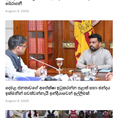
බේරාගනී
August 6, 2026
දෙමළ ජනතාවගේ අපේක්ෂා ඉටුකරන්න පළාත් සභා ඡන්දය
ඉක්මනින් පවත්වන්නැයි ඉන්දියාවෙන් ඉල්ලීමක්
August 6, 2026