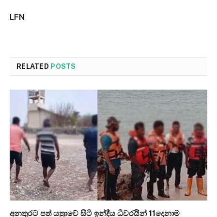
LFN
RELATED
POSTS
අනතුරට පත් යත්‍රාවේ සිටි ඉන්දීය ධීවරයින් 11දෙනාම