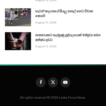
August 6, 2026
හැටන් කලාපයේ සියලු පාසල් හෙට විවෘත
කෙරේ
August 5, 2026
ඝාතනයකට සැරසුණු පුද්ගලයෙක් මත්ද්‍රව්‍ය සමග
අත්අඩංගුවට
August 5, 2026
Facebook
X
YouTube
(Twitter)
All rights received © 2026 Lanka Focus News.