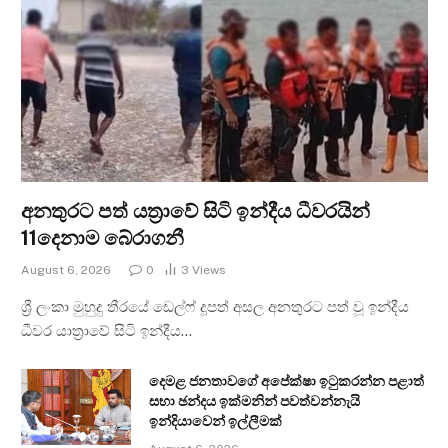
අනතුරට පත් යත්‍රාවේ සිටි ඉන්දීය ධීවරයින්
11දෙනාම බේරාගනී
August 6, 2026
0
3
Views
ශ්‍රී ලංකා මුහුදු තීරයේ ඩෙල්ෆ් දූපත් අසල අනතුරට පත් වූ ඉන්දීය
ධීවර යාත්‍රාවේ සිටි ඉන්දීය…
දෙමළ ජනතාවගේ අපේක්ෂා ඉටුකරන්න පළාත්
සභා ඡන්දය ඉක්මනින් පවත්වන්නැයි
ඉන්දියාවෙන් ඉල්ලීමක්