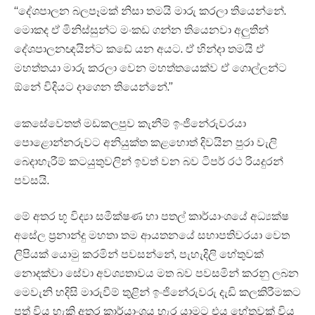
“දේශපාලන බලපෑමක් නිසා තමයි මාරු කරලා තියෙන්නේ.
මොකද ඒ මිනිස්සුන්ට මංකඩ ගන්න තියෙනවා අලුතින්
දේශපාලනඥයින්ට කඩේ යන අයට. ඒ හින්දා තමයි ඒ
මහත්තයා මාරු කරලා වෙන මහත්තයෙක්ව ඒ ගොල්ලන්ට
ඕනේ විදියට දාගෙන තියෙන්නේ.”
කෙසේවෙතත් මඩකලපුව කැනීම් ඉංජිනේරුවරයා
පොළොන්නරුවට අනියුක්ත කළහොත් දිවයින පුරා වැලි
බෙදාහැරීම් කටයුතුවලින් ඉවත් වන බව ටිපර් රථ රියදුරන්
පවසයි.
මේ අතර භූ විද්‍යා සමීක්ෂණ හා පතල් කාර්යාංශයේ අධ්‍යක්ෂ
අසේල ප්‍රනාන්දු මහතා තම ආයතනයේ සභාපතිවරයා වෙත
ලිපියක් යොමු කරමින් පවසන්නේ, පැහැදිලි හේතුවක්
නොදක්වා සේවා අවශ්‍යතාවය මත බව පවසමින් කරනු ලබන
මෙවැනි හදිසි මාරුවීම් තුළින් ඉංජිනේරුවරු දැඩි කලකිරීමකට
පත් විය හැකි අතර කාර්යාංශය හැර යාමට එය හේතුවක් විය