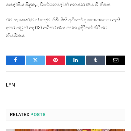
පොලීසිය සිදුකළ විමර්ශනවලින් අනාවරණය වී තිබේ.
එම සැකකරුවන් සතුව තිබී ගිනි අවියක් ද සොයාගෙන ඇති
අතර ඔවුන් අද (12) අධිකරණය වෙත ඉදිරිපත් කිරීමට
නියමිතය.
Facebook
Twitter
Pinterest
LinkedIn
Tumblr
Email
LFN
RELATED
POSTS