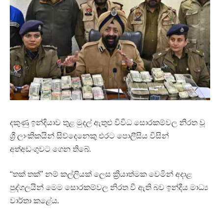
දකුණු ඉන්දියාව තුළ මුදල් ඇතුළු විවිධ සොරකම්වල නිරත වූ
ශ්‍රී ලාංකිකයින් සිව්දෙනෙකු එරට පොලීසිය විසින්
අත්අඩංගුවට ගෙන තිබේ.
“තක් තක්” නම් කල්ලියක් ලෙස ක්‍රියාත්මක වෙමින් අදාළ
පුද්ගලයින් මෙම සොරකම්වල නිරත වී ඇති බව ඉන්දීය මාධ්‍ය
වාර්තා කළේය.