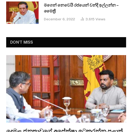
මගෙන් නෙවෙයි රජයෙන් වන්දි ඉල්ලන්න –
මෛත්‍රී
December 6, 2022
3,615
Views
DON'T MISS
දෙමළ ජනතාවගේ අපේක්ෂා ඉටුකරන්න පළාත්