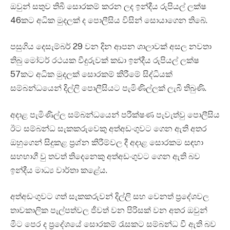
ඔවුන් සතුව තිබී සොරකම් කරන ලද ඉන්දීය රුපියල් ලක්ෂ
46කට අධික මුදලක් ද පොලීසිය විසින් සොයාගෙන තිබේ.
පසුගිය දෙසැම්බර් 29 වන දින ආපන ශාලාවක් අසල නවතා
තිබු මෝටර් රථයක වීදුරුවක් කඩා ඉන්දීය රුපියල් ලක්ෂ
57කට අධික මුදලක් සොරකම් කිරීමේ සිද්ධියක්
සම්බන්ධයෙන් දිල්ලි පොලීසියට පැමිණිල්ලක් ලැබී තිබුණි.
අදාළ පැමිණිල්ල සම්බන්ධයෙන් පරීක්ෂණ පැවැත්වු පොලීසිය
ඊට සම්බන්ධ සැකකරුවෙකු අත්අඩංගුවට ගෙන ඇති අතර
ඔහුගෙන් සිදුකළ ප්‍රශ්න කිරීම්වල දී අදාළ සොරකම සඳහා
සහභාගී වු තවත් තිදෙනෙකු අත්අඩංගුවට ගෙන ඇති බව
ඉන්දීය මාධ්‍ය වාර්තා කළේය.
අත්අඩංගුවට ගත් සැකකරුවන් දිල්ලි සහ වෙනත් ප්‍රදේශවල
තාවකාලික පැල්පත්වල ජීවත් වන පිරිසක් වන අතර ඔවුන්
මීට පෙර ද ප්‍රදේශයේ සොරකම් රැසකට සම්බන්ධ වී ඇති බව