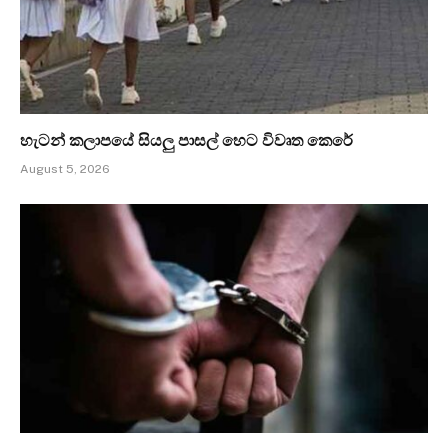
හැටන් කලාපයේ සියලු පාසල් හෙට විවෘත කෙරේ
August 5, 2026