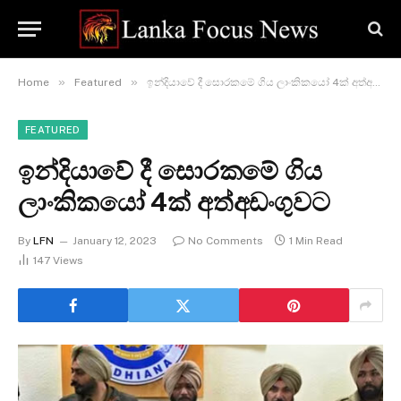
»
»
Home
Featured
ඉන්දියාවේ දී සොරකමේ ගිය ලාංකිකයෝ 4ක් අත්අඩංගුවට
FEATURED
ඉන්දියාවේ දී සොරකමේ ගිය
ලාංකිකයෝ 4ක් අත්අඩංගුවට
By
LFN
January 12, 2023
No Comments
1 Min Read
147
Views