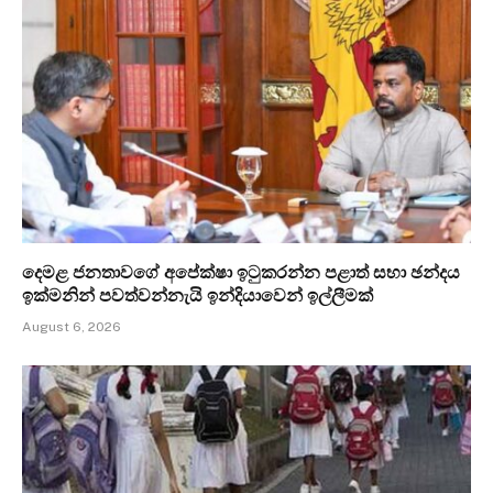
දෙමළ ජනතාවගේ අපේක්ෂා ඉටුකරන්න පළාත් සභා ඡන්දය
ඉක්මනින් පවත්වන්නැයි ඉන්දියාවෙන් ඉල්ලීමක්
August 6, 2026