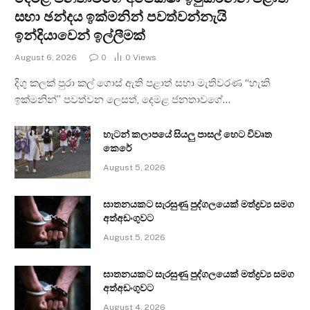
සභා ඡන්දය ඉක්මනින් පවත්වන්නැයි
ඉන්දියාවෙන් ඉල්ලීමක්
August 6, 2026
0
0
Views
දිගු කලක් පුරා කල් ගොස් ඇති පළාත් සභා මැතිවරණ “හැකි
ඉක්මනින්” පවත්වන ලෙසත්, දෙමළ ජනතාවගේ…
හැටන් කලාපයේ සියලු පාසල් හෙට විවෘත
කෙරේ
August 5, 2026
ඝාතනයකට සැරසුණු පුද්ගලයෙක් මත්ද්‍රව්‍ය සමග
අත්අඩංගුවට
August 5, 2026
ඝාතනයකට සැරසුණු පුද්ගලයෙක් මත්ද්‍රව්‍ය සමග
අත්අඩංගුවට
August 4, 2026