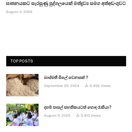
ඝාතනයකට සැරසුණු පුද්ගලයෙක් මත්ද්‍රව්‍ය සමග අත්අඩංගුවට
August 5, 2026
TOP POSTS
බාස්මතී මිලේ වෙනසක් ?
September 26, 2024
6,456
Views
දහම් පාසල් සහතිකයටත් හොඳ රැකියා?
August 9, 2025
5,413
Views