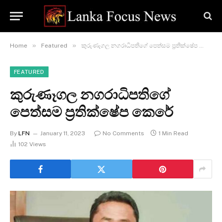
»
»
Home
Featured
කුරුණෑගල නගරාධිපතිගේ පෙත්සම ප්‍රතික්ෂේප කෙරේ
FEATURED
කුරුණෑගල නගරාධිපතිගේ
පෙත්සම ප්‍රතික්ෂේප කෙරේ
By
LFN
January 11, 2023
No Comments
1 Min Read
102
Views