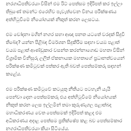
නරගාධිපතිවරයා විසින් එම රිට් පෙත්සම ඉදිරිපත් කර ඉල්ලා
තිබුණේ තමන්ට එරෙහිව පැවැත්වෙන විනය පරීක්ෂණය
අත්හිටුවීමේ නියෝගයක් නිකුත් කරන ලෙසටය.
එම චෝදනා මගින් නගර සභා ආඥා පනත යටතේ වරදක් සිදුවී
තිබේද? යන්න පිළිබඳ විමර්ශන සිදුකිරීම සඳහා වයඹ පළාත්
වයඹ පළාත් ආණ්ඩුකාර වසන්ත කරන්නාගොඩ මහතා විසින්
විශ්‍රාමික විනිසුරු ලලිත් ඒකනායක මහතාගේ ප්‍රධානත්වයෙන්
පරීක්ෂණ කමිටුවක් පත්කර ඇති බවත් පෙත්සම්කරු සඳහන්
කළේය.
එම පරීක්ෂණ කමිටුවේ කටයුතු නීතියට පටහැනි යැයි
පෙන්වා දෙන පෙත්සම්කරු එය අත්හිටුවීමේ නියෝගයක්
නිකුත් කරන ලෙස ඉල්ලමින් තමා කුරුණෑගල පළාත්බද
මහාධිකරණය වෙත පෙත්සමක් ඉදිරිපත් කළද එම
අධිකරණය අදාළ පෙත්සම ප්‍රතික්ෂේප කළ බව පෙත්සම්කාර
නගරාධිපතිවරයා කියා සිටියේය.