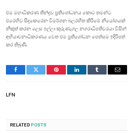
එම මහාධිකරණ තීන්දුව ප්‍රතිශෝධනය කොට තමන්ට
එරෙහිව සිදුකෙරෙන විමර්ශන බලරහිත කිරීමේ නියෝගයක්
නිකුත් කරන ලෙස ඉල්ලා කුරුණෑගල නගරාධිපතිවරයා විසින්
අභියාචනාධිකරණය වෙත එම ප්‍රතිශෝධන පෙත්සම ඉදිරිපත්
කර තිබුණි.
Facebook
Twitter
Pinterest
LinkedIn
Tumblr
Email
LFN
RELATED
POSTS