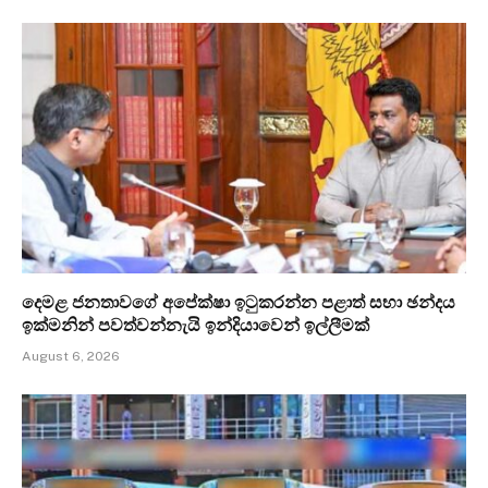
දෙමළ ජනතාවගේ අපේක්ෂා ඉටුකරන්න පළාත් සභා ඡන්දය
ඉක්මනින් පවත්වන්නැයි ඉන්දියාවෙන් ඉල්ලීමක්
August 6, 2026