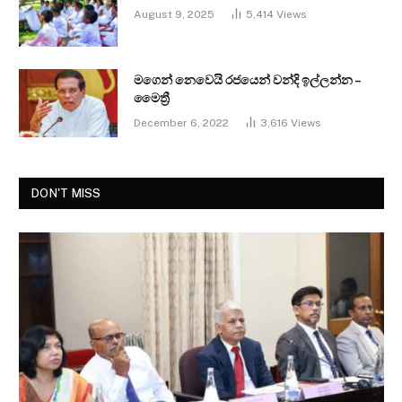
August 9, 2025
5,414
Views
මගෙන් නෙවෙයි රජයෙන් වන්දි ඉල්ලන්න –
මෛත්‍රී
December 6, 2022
3,616
Views
DON'T MISS