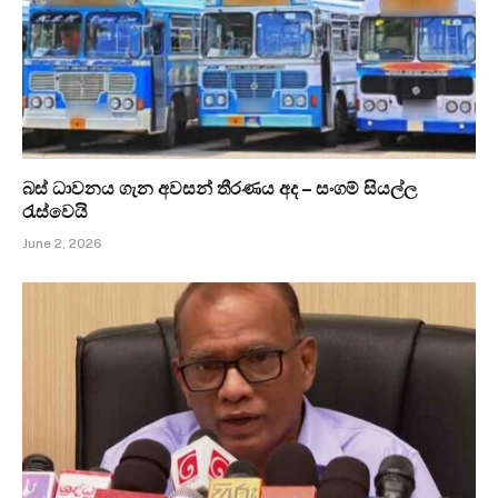
බස් ධාවනය ගැන අවසන් තීරණය අද – සංගම් සියල්ල
රැස්වෙයි
June 2, 2026