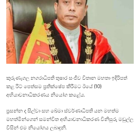
කුරුණෑගල නගරාධිපති තුෂාර සංජීව විතාන මහතා ඉදිරිපත්
කළ රිට් පෙත්සම ප්‍රතික්ෂේප කිරීමට ඊයේ (10)
අභියාචනාධිකරණය නියෝග කළේය.
ප්‍රසන්න ද සිල්වා සහ ඛේමා ස්වර්ණාධිපති යන මහත්ම
මහත්මීන්ගෙන් සමන්විත අභියාචනාධිකරණ විනිසුරු මඩුල්ල
විසින් එම නියෝගය ලබාදුනි.