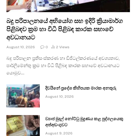
බදු පරිපාලනයේ අභියෝග සහ ඉදිරි ක්‍රියාමාර්ග
පිළිබඳව ක්‍රම හා විධි පිළිබඳ කාරක සභාවේ
අවධානයට
August 10, 2026
0
2
Views
බදු පරිපාලන ප්‍රතිසංස්කරණ හා ඩිජිටල්කරණයේ අවශ්‍යතාව,
පාර්ලිමේන්තු ක්‍රම හා විධි පිළිබඳ කාරක සභාවේ අවධානයට
යොමුව…
දිවයිනේ ප්‍රදේශ කිහිපයක මාරක අනතුරු
August 10, 2026
ව්‍යාජ මුදල් නෝට්ටු මුද්‍රණය කළ පුද්ගලයෙකු
අත්අඩංගුවට
August 9, 2026