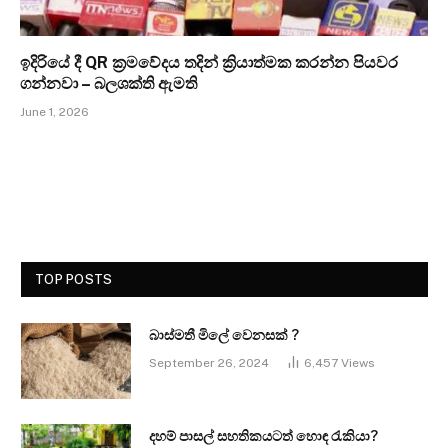
ඉදිරියේ දී QR ක්‍රමවේදය තදින් ක්‍රියාත්මක කරන්න පියවර
ගන්නවා – බලශක්ති ඇමති
June 1, 2026
TOP POSTS
බාස්මතී මිලේ වෙනසක් ?
September 26, 2024
6,457
Views
දහම් පාසල් සහතිකයටත් හොඳ රැකියා?