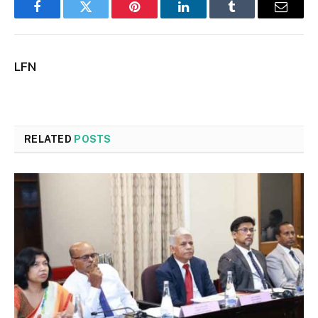
Facebook
Twitter
Pinterest
LinkedIn
Tumblr
Email
LFN
RELATED
POSTS