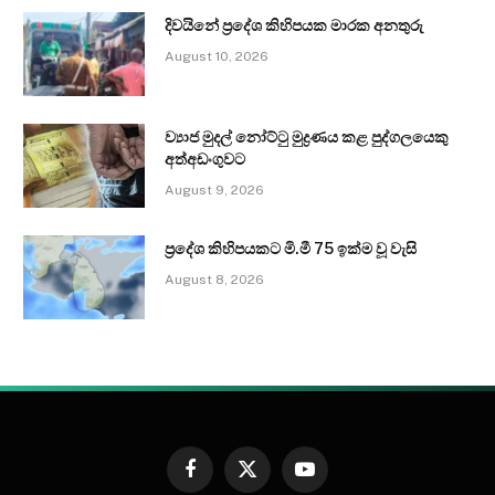
දිවයිනේ ප්‍රදේශ කිහිපයක මාරක අනතුරු
August 10, 2026
ව්‍යාජ මුදල් නෝට්ටු මුද්‍රණය කළ පුද්ගලයෙකු
අත්අඩංගුවට
August 9, 2026
ප්‍රදේශ කිහිපයකට මි.මී 75 ඉක්ම වූ වැසි
August 8, 2026
Facebook
X
YouTube