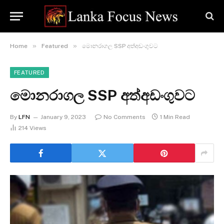
»
»
Home
Featured
මොනරාගල SSP අත්අඩංගුවට
FEATURED
මොනරාගල SSP අත්අඩංගුවට
By
LFN
January 9, 2023
No Comments
1 Min Read
214
Views