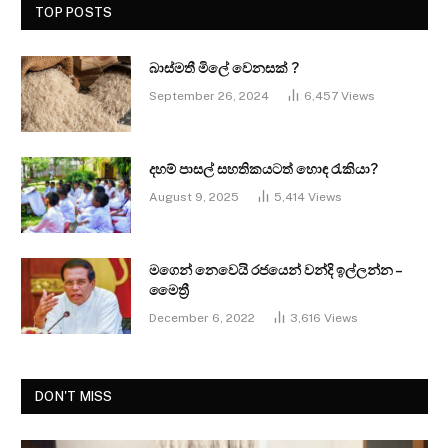
TOP POSTS
බාස්මතී මිලේ වෙනසක් ?
September 26, 2024
6,457
Views
දහම් පාසල් සහතිකයටත් හොඳ රැකියා?
August 9, 2025
5,414
Views
මගෙන් නෙවෙයි රජයෙන් වන්දි ඉල්ලන්න –
මෛත්‍රී
December 6, 2022
3,616
Views
DON'T MISS