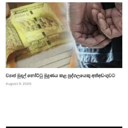
ව්‍යාජ මුදල් නෝට්ටු මුද්‍රණය කළ පුද්ගලයෙකු අත්අඩංගුවට
August 9, 2026