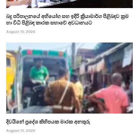
බදු පරිපාලනයේ අභියෝග සහ ඉදිරි ක්‍රියාමාර්ග පිළිබඳව ක්‍රම
හා විධි පිළිබඳ කාරක සභාවේ අවධානයට
August 10, 2026
දිවයිනේ ප්‍රදේශ කිහිපයක මාරක අනතුරු
August 10, 2026