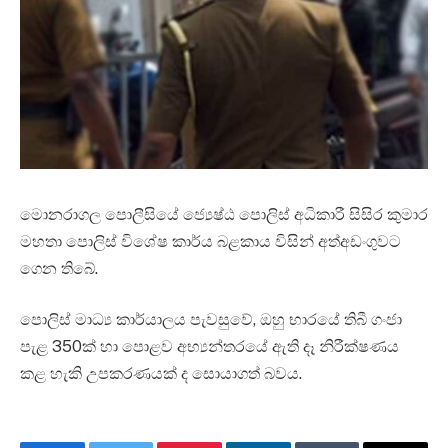
මොනරාගල පොලීසියේ ජ්‍යෙෂ්ඨ පොලිස් අධිකාරී සිසිර කුමාර
මහතා පොලිස් විශේෂ කාර්ය බළකාය විසින් අත්අඩංගුවට
ගෙන තිබේ.
පොලිස් මාධ්‍ය කාර්යාලය පැවසුවේ, ඔහු භාරයේ තිබී ගංජා
පැළ 350ක් හා පොළව අභ්‍යන්තරයේ ඇති දෑ නිරීක්ෂණය
කළ හැකි උපකරණයක් ද සොයාගත් බවය.