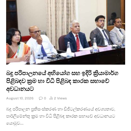
බදු පරිපාලනයේ අභියෝග සහ ඉදිරි ක්‍රියාමාර්ග
පිළිබඳව ක්‍රම හා විධි පිළිබඳ කාරක සභාවේ
අවධානයට
August 10, 2026
0
2
Views
බදු පරිපාලන ප්‍රතිසංස්කරණ හා ඩිජිටල්කරණයේ අවශ්‍යතාව,
පාර්ලිමේන්තු ක්‍රම හා විධි පිළිබඳ කාරක සභාවේ අවධානයට
යොමුව…