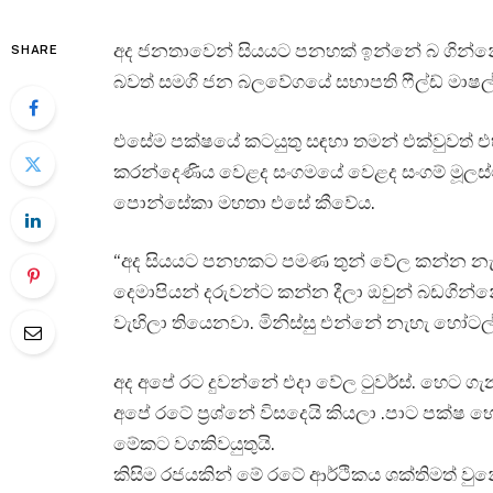
අද ජනතාවෙන් සියයට පනහක් ඉන්නේ බ ගින
SHARE
බවත් සමගි ජන බලවේගයේ සභාපති ෆීල්ඩ් මාෂල
එසේම පක්ෂයේ කටයුතු සඳහා තමන් එක්වුවත් එහි
කරන්දෙණිය වෙළද සංගමයේ වෙළද සංගම් මූලස්
පොන්සේකා මහතා එසේ කීවේය.
“අද සියයට පනහකට පමණ තුන් වේල කන්න න
දෙමාපියන් දරුවන්ට කන්න දීලා ඔවුන් බඩගින
වැහිලා තියෙනවා. මිනිස්සු එන්නේ නැහැ හෝටල්ව
අද අපේ රට දුවන්නේ එදා වේල ටුවර්ස්. හෙට ග
අපේ රටේ ප්‍රශ්නේ විසදෙයි කියලා .පාට පක්
මේකට වගකිවයුතුයි.
කිසිම රජයකින් මේ රටේ ආර්ථිකය ශක්තිමත් වුන