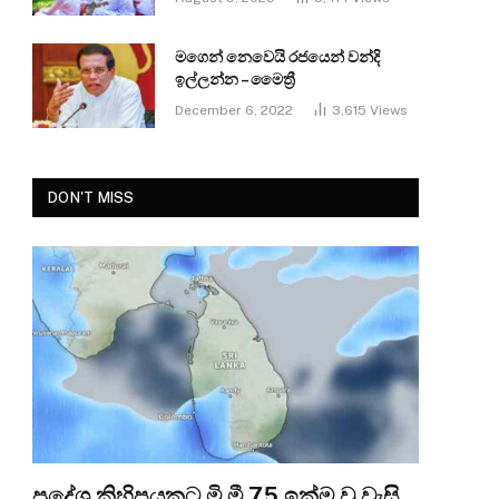
මගෙන් නෙවෙයි රජයෙන් වන්දි
ඉල්ලන්න – මෛත්‍රී
December 6, 2022
3,615
Views
DON'T MISS
ප්‍රදේශ කිහිපයකට මි.මී 75 ඉක්ම වූ වැසි