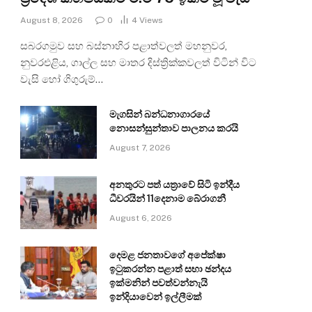
August 8, 2026
0
4
Views
සබරගමුව සහ බස්නාහිර පළාත්වලත් මහනුවර,
නුවරඑළිය, ගාල්ල සහ මාතර දිස්ත්‍රික්කවලත් විටින් විට
වැසි හෝ ගිගුරුම්…
මැගසින් බන්ධනාගාරයේ
නොසන්සුන්තාව පාලනය කරයි
August 7, 2026
අනතුරට පත් යත්‍රාවේ සිටි ඉන්දීය
ධීවරයින් 11දෙනාම බේරාගනී
August 6, 2026
දෙමළ ජනතාවගේ අපේක්ෂා
ඉටුකරන්න පළාත් සභා ඡන්දය
ඉක්මනින් පවත්වන්නැයි
ඉන්දියාවෙන් ඉල්ලීමක්