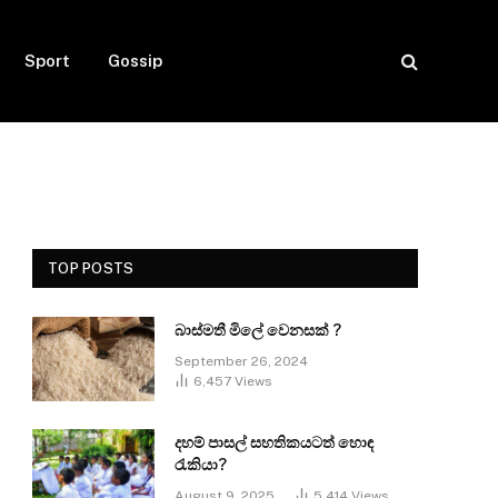
Sport
Gossip
TOP POSTS
බාස්මතී මිලේ වෙනසක් ?
September 26, 2024
6,457
Views
දහම් පාසල් සහතිකයටත් හොඳ
රැකියා?
August 9, 2025
5,414
Views