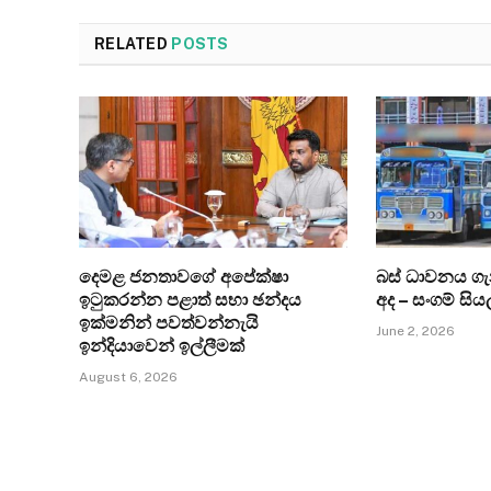
RELATED
POSTS
දෙමළ ජනතාවගේ අපේක්ෂා
බස් ධාවනය ග
ඉටුකරන්න පළාත් සභා ඡන්දය
අද – සංගම් සිය
ඉක්මනින් පවත්වන්නැයි
June 2, 2026
ඉන්දියාවෙන් ඉල්ලීමක්
August 6, 2026