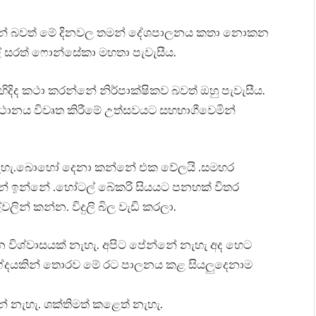
්නේ බවත් මේ දිනවල තමන් දේශපාලනය කතා නොකන
් සරත් ෆොන්සේකා මහතා පැවැසීය.
දිද කථා කරන්නේ නිර්පාක්ෂිකව බවත් ඔහු පැවැසීය.
ථානය විවෘත කිරීමේ උත්සවයට සහභාගීවෙමින්
ැහැ.බොහෝ දෙනා කන්නේ එක වේලයි .සමහර
්නේ ඉන්නේ .හෝටල් බේකරි සියයට පනහක් විතර
ලින් කන්න. විදුලි බිල වැඩි කරලා.
ැන විශ්වාසයක් නැහැ. අපිට පේන්නේ නැහැ අද හෙට
ෂ භේදයකින් තොරව මේ රට පාලනය කළ සියලුදෙනාම
ේ නැහැ. ශක්තිමත් කළෙත් නැහැ.