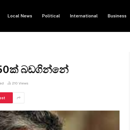
Local News
Political
International
Business
50ක් බඩගින්නේ
ead
210
Views
est