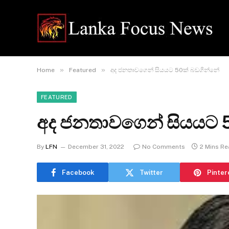
»
»
Home
Featured
අද ජනතාවගෙන් සියයට 50ක් බඩගින්නේ
FEATURED
අද ජනතාවගෙන් සියයට 
By
LFN
December 31, 2022
No Comments
2 Mins R
Facebook
Twitter
Pinter