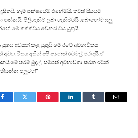
ෂිතයි. හැම පක්ෂයේම එහේමයි. තවත් සියයට
ගන්නයි. පිලිගැනීම් ලබා ගැනීමටයි .බොහෝම සුලු
නේ.මේ තත්ත්වය වෙනස් විය යුතුයි.
රන යුගය අවසන් කළ යුතුයි.මේ රටේ අවභාවිතය
 අවභාවිතය අතින් අපි අනෙක් රටවල් පරාදයි.ඒ
ි.මේ තරම් මුදල්, සම්පත් අවභාවිතා කරන රටක්
ියන්න පුලුවන්”
Facebook
Twitter
Pinterest
LinkedIn
Tumblr
Email