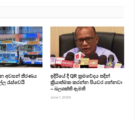
ැන අවසන් තීරණය
ඉදිරියේ දී QR ක්‍රමවේදය තදින්
ල්ල රැස්වෙයි
ක්‍රියාත්මක කරන්න පියවර ගන්නවා
– බලශක්ති ඇමති
June 1, 2026