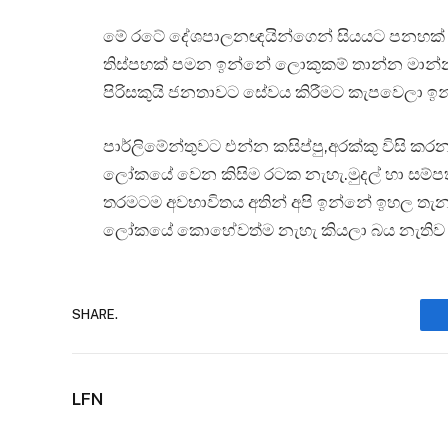
මේ රටේ දේශපාලනඥයින්ගෙන් සියයට පනහක් දූ
තිස්පහක් පමන ඉන්නේ ලොකුකම් තාන්න මාන්න 
පිරිසකුයි ජනතාවට සේවය කිරීමට කැපවෙලා ඉන්
පාර්ලිමේන්තුවට එන්න කසිප්පු,අරක්කු විසි ක
ලෝකයේ වෙන කිසිම රටක නැහැ.මුදල් හා සම්පත්
තරමටම අවභාවිතය අතින් අපි ඉන්නේ ඉහල තැනකය
ලෝකයේ කොහේවත්ම නැහැ කියලා බය නැතිව ක
SHARE.
LFN