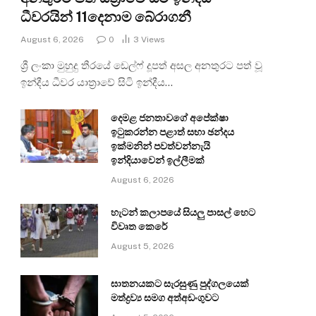
ධීවරයින් 11දෙනාම බේරාගනී
August 6, 2026
0
3
Views
ශ්‍රී ලංකා මුහුදු තීරයේ ඩෙල්ෆ් දූපත් අසල අනතුරට පත් වූ
ඉන්දීය ධීවර යාත්‍රාවේ සිටි ඉන්දීය…
දෙමළ ජනතාවගේ අපේක්ෂා
ඉටුකරන්න පළාත් සභා ඡන්දය
ඉක්මනින් පවත්වන්නැයි
ඉන්දියාවෙන් ඉල්ලීමක්
August 6, 2026
හැටන් කලාපයේ සියලු පාසල් හෙට
විවෘත කෙරේ
August 5, 2026
ඝාතනයකට සැරසුණු පුද්ගලයෙක්
මත්ද්‍රව්‍ය සමග අත්අඩංගුවට