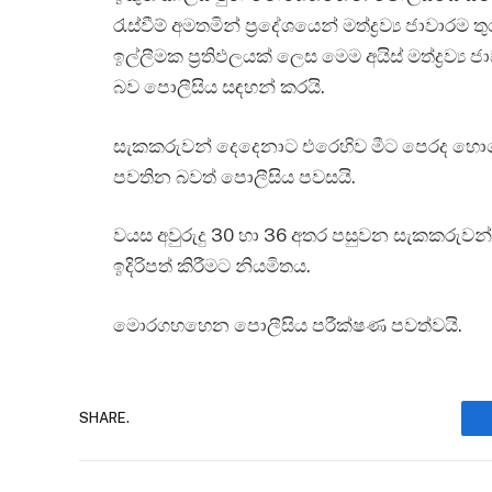
රැස්වීම් අමතමින් ප්‍රදේශයෙන් මත්ද්‍රව්‍ය ජා
ඉල්ලීමක ප්‍රතිඵලයක් ලෙස මෙම අයිස් මත්ද්‍රව්‍
බව පොලීසිය සඳහන් කරයි.
සැකකරුවන් දෙදෙනාට එරෙහිව මීට පෙරද හොරෙය
පවතින බවත් පොලීසිය පවසයි.
වයස අවුරුදු 30 හා 36 අතර පසුවන සැකකරුව
ඉදිරිපත් කිරීමට නියමිතය.
මොරගහහෙන පොලීසිය පරීක්ෂණ පවත්වයි.
SHARE.