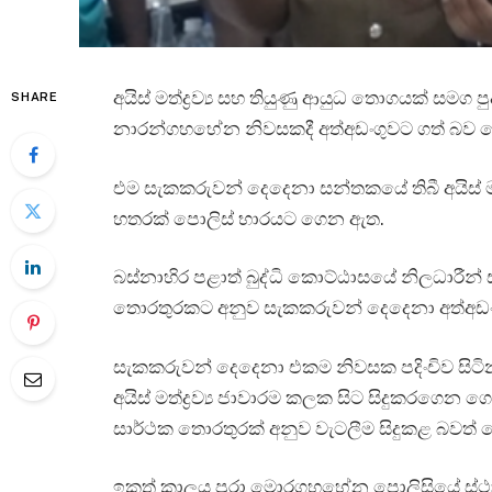
අයිස් මත්ද්‍රව්‍ය සහ තියුණු ආයුධ තොගයක් සමග
SHARE
නාරන්ගහහේන නිවසකදී අත්අඩංගුවට ගත් බව
එම සැකකරුවන් දෙදෙනා සන්තකයේ තිබී අයිස් මත්ද්‍ර
හතරක් පොලිස් භාරයට ගෙන ඇත.
බස්නාහිර පළාත් බුද්ධි කොට්ඨාසයේ නිලධාරීන්
තොරතුරකට අනුව සැකකරුවන් දෙදෙනා අත්අඩං
සැකකරුවන් දෙදෙනා එකම නිවසක පදිංචිව සිටින
අයිස් මත්ද්‍රව්‍ය ජාවාරම කලක සිට සිදුකරගෙන ගො
සාර්ථක තොරතුරක් අනුව වැටලීම සිදුකළ බවත් 
ඉකුත් කාලය පුරා මොරගහහේන පොලිසියේ ස්ථ