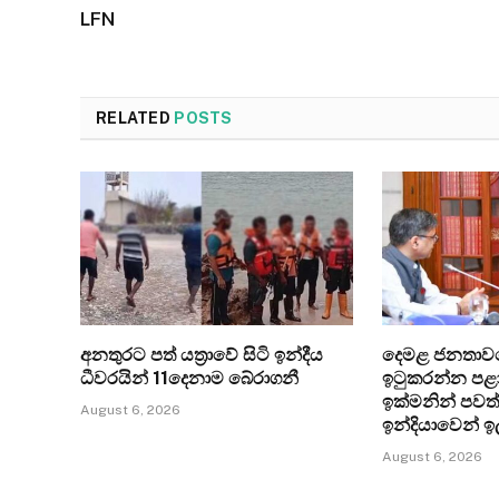
LFN
RELATED
POSTS
අනතුරට පත් යත්‍රාවේ සිටි ඉන්දීය
දෙමළ ජනතාව
ධීවරයින් 11දෙනාම බේරාගනී
ඉටුකරන්න පළා
ඉක්මනින් පවත
August 6, 2026
ඉන්දියාවෙන් ඉ
August 6, 2026