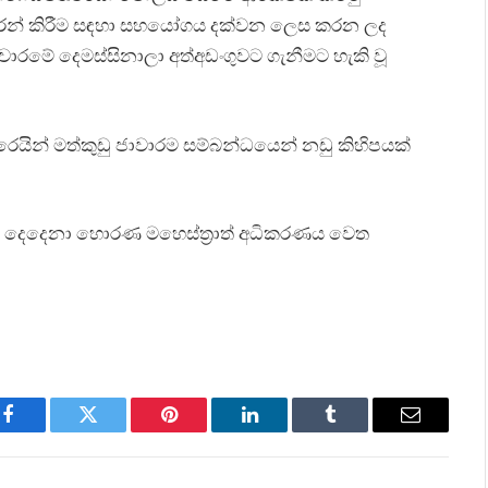
වාරම තුරන් කිරීම සඳහා සහයෝගය දක්වන ලෙස කරන ලද
ය ජාවාරමේ දෙමස්සිනාලා අත්අඩංගුවට ගැනීමට හැකි වූ
ින් මත්කුඩු ජාවාරම සම්බන්ධයෙන් නඩු කිහිපයක්
න් දෙදෙනා හොරණ මහෙස්ත්‍රාත් අධිකරණය වෙත
Facebook
Twitter
Pinterest
LinkedIn
Tumblr
Email