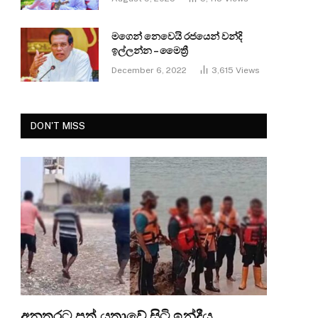
මගෙන් නෙවෙයි රජයෙන් වන්දි
ඉල්ලන්න – මෛත්‍රී
December 6, 2022
3,615
Views
DON'T MISS
අනතුරට පත් යත්‍රාවේ සිටි ඉන්දීය