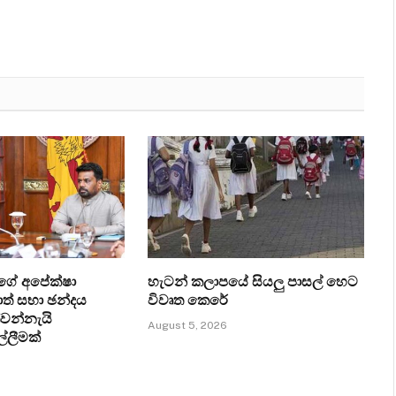
ගේ අපේක්ෂා
හැටන් කලාපයේ සියලු පාසල් හෙට
ත් සභා ඡන්දය
විවෘත කෙරේ
්වන්නැයි
August 5, 2026
ල්ලීමක්