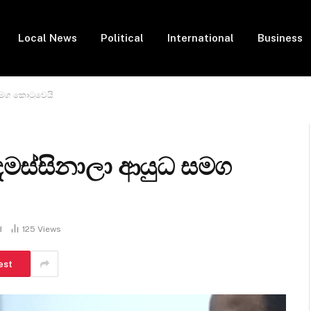
Local News
Political
International
Business
 සමග කොටුවෙයි
ෙමස්සිනාලා ආයුධ සමග
d
125
Views
est