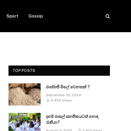
Sport
Gossip
TOP POSTS
බාස්මතී මිලේ වෙනසක් ?
September 26, 2024
6,456
Views
දහම් පාසල් සහතිකයටත් හොඳ
රැකියා?
August 9, 2025
5,413
Views