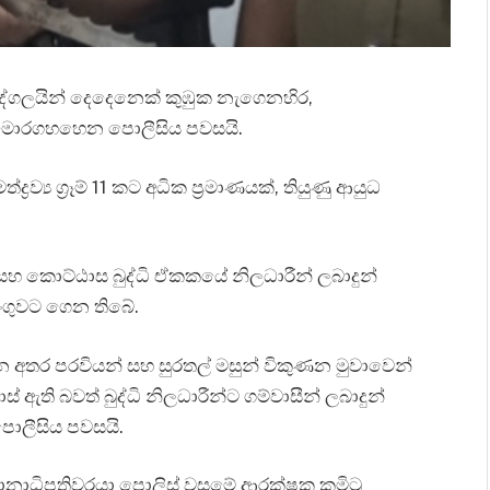
 පුද්ගලයින් දෙදෙනෙක් කුඹුක නැගෙනහිර,
 මොරගහහෙන පොලීසිය පවසයි.
ව්‍ය ග්‍රෑම් 11 කට අධික ප්‍රමාණයක්, තියුණු ආයුධ
 සහ කොට්ඨාස බුද්ධි ඒකකයේ නිලධාරීන් ලබාදුන්
ගුවට ගෙන තිබේ.
 අතර පරවියන් සහ සුරතල් මසුන් විකුණන මුවාවෙන්
ස් ඇති බවත් බුද්ධි නිලධාරීන්ට ගම්වාසීන් ලබාදුන්
පොලීසිය පවසයි.
ානාධිපතිවරයා පොලිස් වසමේ ආරක්ෂක කමිටු