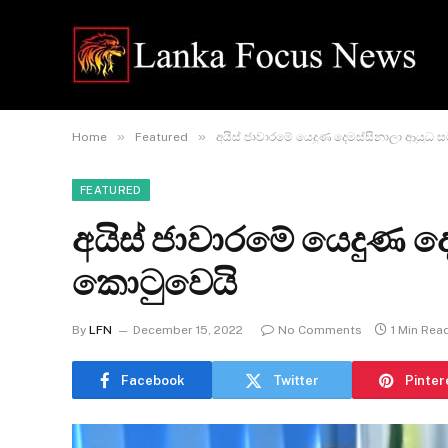
»
»
Home
Featured
අයිස් ජාවාරමේ යෙදුණ දෙමස්සිනාලා ආයුධ
FEATURED
අයිස් ජාවාරමේ යෙදුණ ද
කොටුවෙයි
By
LFN
December 15, 2022
No Comments
1 Min Rea
Facebook
Twitter
Pinter