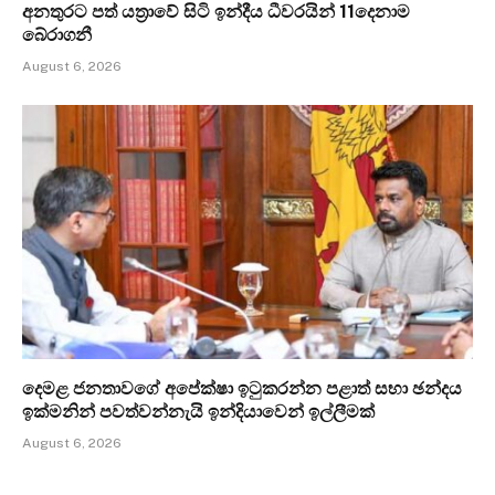
අනතුරට පත් යත්‍රාවේ සිටි ඉන්දීය ධීවරයින් 11දෙනාම
බේරාගනී
August 6, 2026
දෙමළ ජනතාවගේ අපේක්ෂා ඉටුකරන්න පළාත් සභා ඡන්දය
ඉක්මනින් පවත්වන්නැයි ඉන්දියාවෙන් ඉල්ලීමක්
August 6, 2026