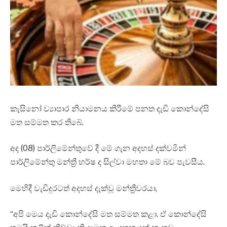
කැසිනෝ ව්‍යාපාර නියාමනය කිරීමේ පනත දැඩි කොන්දේසි
මත සම්මත කර තිබේ.
අද (08) පාර්ලිමේන්තුවේ දී මේ ගැන අදහස් දක්වමින්
පාර්ලිමේන්තු මන්ත්‍රී හර්ෂ ද සිල්වා මහතා මේ බව පැවසීය.
මෙහිදී වැඩිදුරටත් අදහස් දැක්වූ මන්ත්‍රීවරයා,
“අපි මෙය දැඩි කොන්දේසි මත සම්මත කළා. ඒ කොන්දේසි