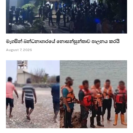
මැගසින් බන්ධනාගාරයේ නොසන්සුන්තාව පාලනය කරයි
August 7, 2026