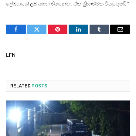
ලේඛනයක් ලබාගෙන තියෙනවා. ඒක ක්‍රියාත්මක වියයුතුමයි.”
Facebook
Twitter
Pinterest
LinkedIn
Tumblr
Email
LFN
RELATED
POSTS