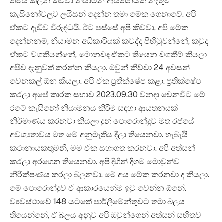
තමයි කලින් කිව්වා නියාමන ආයතනයක් නැතුව
කැසිනෝවලට ලයිසන් දෙන්න තමා මේක ගෙනාවේ. අපි
ඒකට දැඩිව විරුද්ධයි. ඊට පස්සේ අපි කිව්වා, අපි මේක
දෙන්නනම්, නියාමන අධිකාරියක් කවද්ද පිහිටුවන්නේ, කවුද
ඒකට වගකියන්නේ, මොනවද ඒකට තියෙන වගකීම් කියලා
අපිව දැනුවත් කරන්න කියලා. ඔවුන් කිව්වා 24 අවසන්
වෙනකල් ඕන කියලා. අපි ඒක ප්‍රතික්ෂේප කළා. ප්‍රතික්ෂේප
කරලා අපේ කාරක සභාව 2023.09.30 වනදා වෙනවිට මේ
රටේ කැසිනෝ නියාමනය කිරීම සඳහා ආයතනයක්
නිර්මාණය කරනවා කියලා දුන් පොරොන්දුව මත රජයේ
අවශ්‍යතාවය මත මේ අනුමැතිය දීලා තියෙනවා. හැබැයි
කථානායකතුමනි, මම ඒක සභාගත කරනවා. අපි අත්සන්
කරලා අරගෙන තියෙනවා. අපි දිගින් දිගම මොවුන්ව
නිරීක්ෂණය කරලා බලනවා. මේ අය මේක කරනවා ද කියලා.
මේ පොරොන්දුව ඒ ආකාරයෙන්ම ඉටු වෙන්න ඕනේ.
ව්‍යවස්ථාවේ 148 යටතේ පාර්ලිමේන්තුවට තමා බලය
තියෙන්නේ, ඒ බලය අනුව අපි ඔවුන්ගෙන් අත්සන් සහිතව