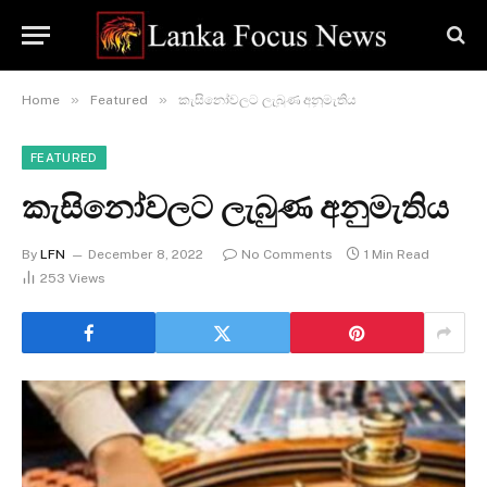
»
»
Home
Featured
කැසිනෝවලට ලැබුණ අනුමැතිය
FEATURED
කැසිනෝවලට ලැබුණ අනුමැතිය
By
LFN
December 8, 2022
No Comments
1 Min Read
253
Views