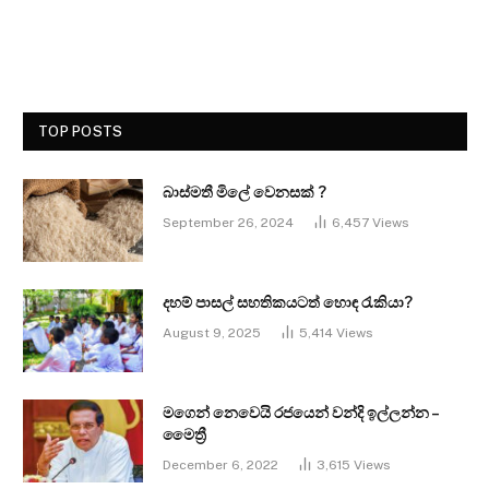
TOP POSTS
බාස්මතී මිලේ වෙනසක් ?
September 26, 2024
6,457
Views
දහම් පාසල් සහතිකයටත් හොඳ රැකියා?
August 9, 2025
5,414
Views
මගෙන් නෙවෙයි රජයෙන් වන්දි ඉල්ලන්න –
මෛත්‍රී
December 6, 2022
3,615
Views