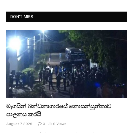
DON'T MISS
මැගසින් බන්ධනාගාරයේ නොසන්සුන්තාව
පාලනය කරයි
August 7, 2026
0
9
Views