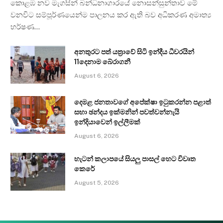
කොළඹ නව මැගසින් බන්ධනාගාරයේ නොසන්සුන්තාව මේ
වනවිට සම්පූර්ණයෙන්ම පාලනය කර ඇති බව අධිකරණ අමාත්‍ය
හර්ෂණ…
අනතුරට පත් යත්‍රාවේ සිටි ඉන්දීය ධීවරයින්
11දෙනාම බේරාගනී
August 6, 2026
දෙමළ ජනතාවගේ අපේක්ෂා ඉටුකරන්න පළාත්
සභා ඡන්දය ඉක්මනින් පවත්වන්නැයි
ඉන්දියාවෙන් ඉල්ලීමක්
August 6, 2026
හැටන් කලාපයේ සියලු පාසල් හෙට විවෘත
කෙරේ
August 5, 2026