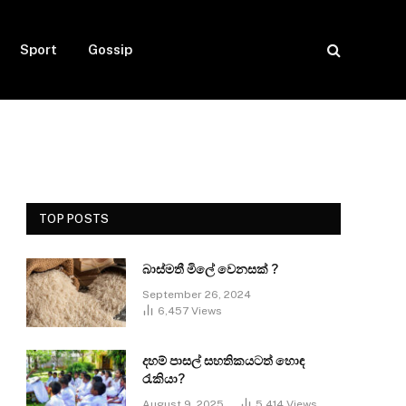
Sport
Gossip
TOP POSTS
බාස්මතී මිලේ වෙනසක් ?
September 26, 2024
6,457
Views
දහම් පාසල් සහතිකයටත් හොඳ
රැකියා?
August 9, 2025
5,414
Views