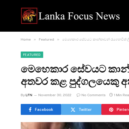
»
»
Home
Featured
මෙහෙකාර සේවයට කාන්තාවන් රැගෙනවිත් ලි
FEATURED
මෙහෙකාර සේවයට කාන්තා
අතවර කළ පුද්ගලයෙකු අ
By
LFN
November 30, 2022
No Comments
1 Min Re
Facebook
Twitter
Pinter