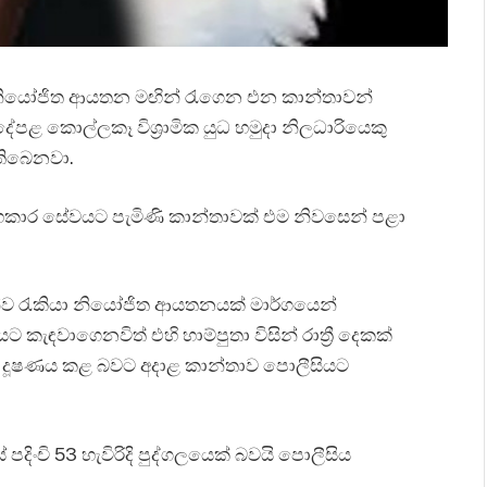
නියෝජිත ආයතන මඟින් රැගෙන එන කාන්තාවන්
ේපළ කොල්ලකෑ විශ්‍රාමික යුධ හමුදා නිලධාරියෙකු
තිබෙනවා.
හෙකාර සේවයට පැමිණි කාන්තාවක් එම නිවසෙන් පළා
 තමන්ව රැකියා නියෝජිත ආයතනයක් මාර්ගයෙන්
ඳවාගෙනවිත් එහි හාම්පුතා විසින් රාත්‍රී දෙකක්
දූෂණය කළ බවට අදාළ කාන්තාව පොලීසියට
 පදිංචි 53 හැවිරිදි පුද්ගලයෙක් බවයි පොලීසිය