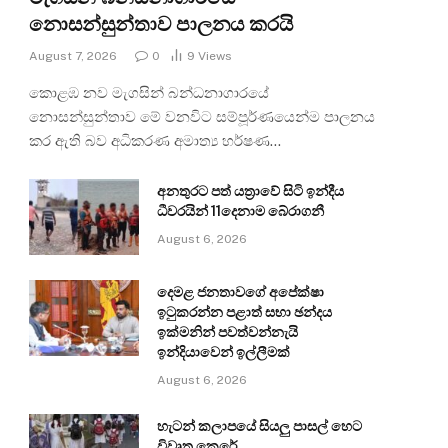
නොසන්සුන්තාව පාලනය කරයි
August 7, 2026
0
9
Views
කොළඹ නව මැගසින් බන්ධනාගාරයේ
නොසන්සුන්තාව මේ වනවිට සම්පූර්ණයෙන්ම පාලනය
කර ඇති බව අධිකරණ අමාත්‍ය හර්ෂණ…
අනතුරට පත් යත්‍රාවේ සිටි ඉන්දීය
ධීවරයින් 11දෙනාම බේරාගනී
August 6, 2026
දෙමළ ජනතාවගේ අපේක්ෂා
ඉටුකරන්න පළාත් සභා ඡන්දය
ඉක්මනින් පවත්වන්නැයි
ඉන්දියාවෙන් ඉල්ලීමක්
August 6, 2026
හැටන් කලාපයේ සියලු පාසල් හෙට
විවෘත කෙරේ