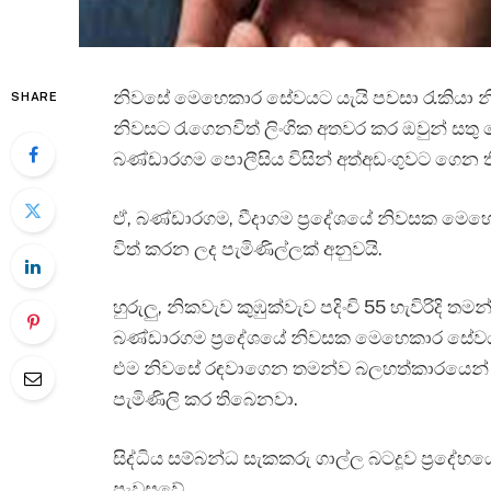
නිවසේ මෙහෙකාර සේවයට යැයි පවසා රැකියා 
SHARE
නිවසට රැගෙනවිත් ලිංගික අතවර කර ඔවුන් සතු ද
බණ්ඩාරගම පොලීසිය විසින් අත්අඩංගුවට ගෙන 
ඒ, බණ්ඩාරගම, වීදාගම ප්‍රදේශයේ නිවසක මෙ
විත් කරන ලද පැමිණිල්ලක් අනුවයි.
හුරුලු, නිකවැව කුඹුක්වැව පදිංචි 55 හැවිරිදි
බණ්ඩාරගම ප්‍රදේශයේ නිවසක මෙහෙකාර සේවයට කැ
එම නිවසේ රඳවාගෙන තමන්ව බලහත්කාරයෙන් 
පැමිණිලි කර තිබෙනවා.
සිද්ධිය සම්බන්ධ සැකකරු ගාල්ල බටදූව ප්‍රදේහයේ
පැවසුවේ.