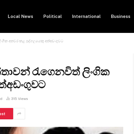
Local News
Political
International
Business
ංගික අතවර කළ පුද්ගලයෙකු අත්අඩංගුවට
වන් රැගෙනවිත් ලිංගික
ත්අඩංගුවට
ad
315
Views
est