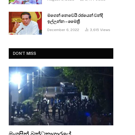
මගෙන් නෙවෙයි රජයෙන් වන්දි
ඉල්ලන්න – මෛත්‍රී
December 6, 2022
3,615
Views
DON'T MISS
මැගසින් බන්ධනාගාරයේ