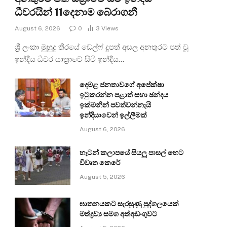
ධීවරයින් 11දෙනාම බේරාගනී
August 6, 2026
0
3
Views
ශ්‍රී ලංකා මුහුදු තීරයේ ඩෙල්ෆ් දූපත් අසල අනතුරට පත් වූ
ඉන්දීය ධීවර යාත්‍රාවේ සිටි ඉන්දීය…
දෙමළ ජනතාවගේ අපේක්ෂා
ඉටුකරන්න පළාත් සභා ඡන්දය
ඉක්මනින් පවත්වන්නැයි
ඉන්දියාවෙන් ඉල්ලීමක්
August 6, 2026
හැටන් කලාපයේ සියලු පාසල් හෙට
විවෘත කෙරේ
August 5, 2026
ඝාතනයකට සැරසුණු පුද්ගලයෙක්
මත්ද්‍රව්‍ය සමග අත්අඩංගුවට