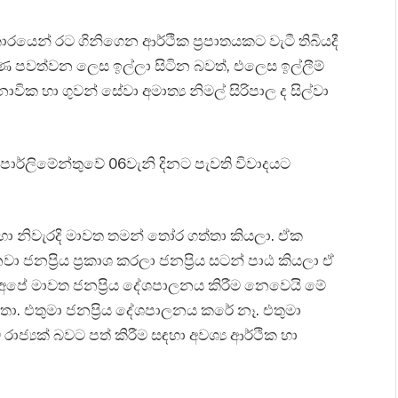
යෙන් රට ගිනිගෙන ආර්ථික ප්‍රපාතයකට වැටී තිබියදී
 පවත්වන ලෙස ඉල්ලා සිටින බවත්, එලෙස ඉල්ලීම්
වික හා ගුවන් සේවා අමාත්‍ය නිමල් සිරිපාල ද සිල්වා
පාර්ලිමේන්තුවේ 06වැනි දිනට පැවති විවාදයට
 හා නිවැරදි මාවත තමන් තෝර ගත්තා කියලා. ඒක
ජනප්‍රිය ප්‍රකාශ කරලා ජනප්‍රිය සටන් පාඨ කියලා ඒ
් අපේ මාවත ජනප්‍රිය දේශපාලනය කිරීම නෙවෙයි මේ
ා. එතුමා ජනප්‍රිය දේශපාලනය කරේ නෑ. එතුමා
ජ්‍යක් බවට පත් කිරීම සඳහා අවශ්‍ය ආර්ථික හා