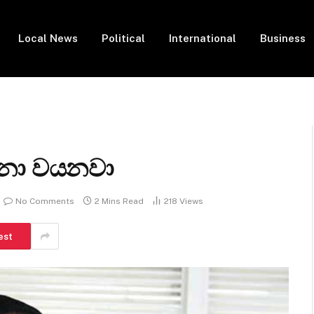
Local News
Political
International
Business
වීනා වයනවා
No Comments
2 Mins Read
218
Views
est