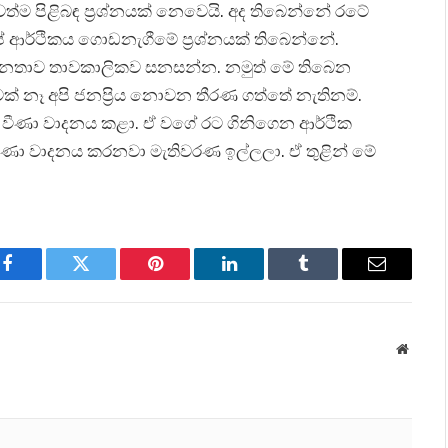
්ම පිළිබඳ ප්‍රශ්නයක් නෙවෙයි. අද තිබෙන්නේ රටේ
පේ ආර්ථිකය ගොඩනැගීමේ ප්‍රශ්නයක් තිබෙන්නේ.
ලා ජනතාව තාවකාලිකව සනසන්න. නමුත් මේ තිබෙන
ක් නෑ අපි ජනප්‍රිය නොවන තීරණ ගත්තේ නැතිනම්.
ෝ වීණා වාදනය කළා. ඒ වගේ රට ගිනිගෙන ආර්ථික
වීණා වාදනය කරනවා මැතිවරණ ඉල්ලලා. ඒ තුළින් මේ
Facebook
Twitter
Pinterest
LinkedIn
Tumblr
Email
Websit