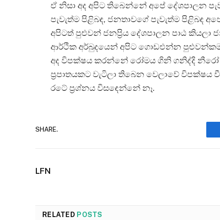
ඒ නිසා අද අපිට තිබෙන්නේ අපේ දේශපාලන පැවත
පැවැත්ම පිළිබඳ, ජනතාවගේ පැවැත්ම පිළිබඳ අ
අපිටත් පුළුවන් ජනප්‍රිය දේශපාලන පාඨ කිය
ආර්ථික අර්බුදයෙන් අපිට ගොඩඑන්න පුළුවන්කම
අද විපක්ෂය කරන්නේ රෝමය ගිනි ගනිද්දි නීර
ප්‍රපාතයකට වැටිලා තිබෙන වෙලාවේ විපක්ෂය 
රටේ ප්‍රශ්නය විසඳෙන්නේ නෑ.
SHARE.
LFN
RELATED
POSTS