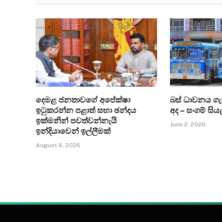
දෙමළ ජනතාවගේ අපේක්ෂා
බස් ධාවනය ග
ඉටුකරන්න පළාත් සභා ඡන්දය
අද – සංගම් සිය
ඉක්මනින් පවත්වන්නැයි
June 2, 2026
ඉන්දියාවෙන් ඉල්ලීමක්
August 6, 2026