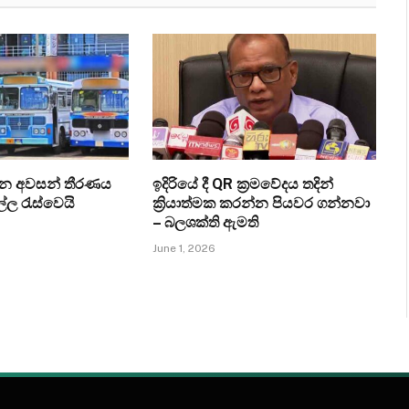
ැන අවසන් තීරණය
ඉදිරියේ දී QR ක්‍රමවේදය තදින්
ල්ල රැස්වෙයි
ක්‍රියාත්මක කරන්න පියවර ගන්නවා
– බලශක්ති ඇමති
June 1, 2026