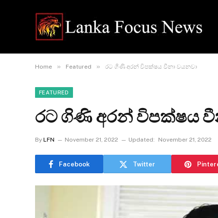
»
»
Home
Featured
රට ගිණි අරන් විපක්ෂය වීනා වයනවා
FEATURED
රට ගිණි අරන් විපක්ෂය 
By
LFN
November 21, 2022
Updated:
November 21, 2022
Facebook
Twitter
Pinter