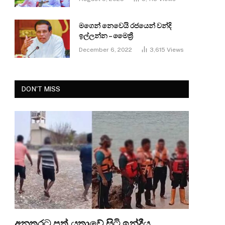
මගෙන් නෙවෙයි රජයෙන් වන්දි
ඉල්ලන්න – මෛත්‍රී
December 6, 2022
3,615
Views
DON'T MISS
අනතුරට පත් යත්‍රාවේ සිටි ඉන්දීය