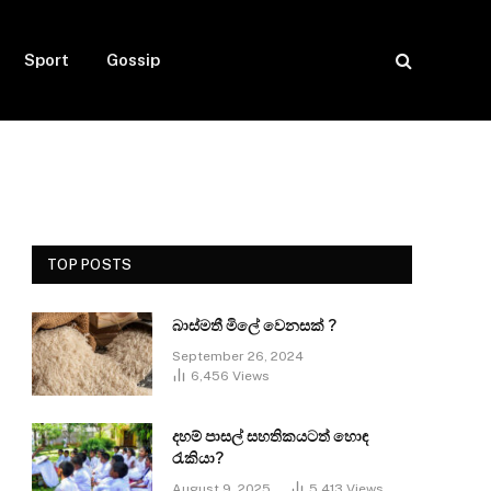
Sport
Gossip
TOP POSTS
බාස්මතී මිලේ වෙනසක් ?
September 26, 2024
6,456
Views
දහම් පාසල් සහතිකයටත් හොඳ
රැකියා?
August 9, 2025
5,413
Views