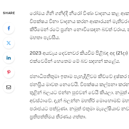
රෝමය ගිනි ගනිද්දි නීරෝ වීණා වාදනය කළ ආකාර
SHARE
විපක්ෂය වීනා වාදනය කරන ආකාරයන් මැතිවරණ
කිරීමෙන් රටේ ප්‍රශ්න නොවිසෙඳන බවත් වරාය, නා
මහතා පැවසීය.
2023 අයවැය දෙවනවර කියවීම පිළිබඳ අද (21දා) 
එක්වෙමින් හෙතෙම මේ බව සඳහන් කළේය.
ජනාධිපතිතුමා ඉතාම පැහැදිලිවම කිව්වේ දුෂ්කර
ජනප්‍රිය මාවත නෙවෙයි. විපක්ෂය කල්පනා කරනවා 
තුළින් බලයට එන්න පුළුවන් වෙයි කියලා. නමුත
අවස්ථාවේ. දැන් බලන්න මහතීර් මොහොමඩ් මහත
පරාජයට පත්වුණා. නමුත් එතුමා මැලේෂියාව නව රා
ප්‍රතිපත්තිමය තීරණය ගත්තා.