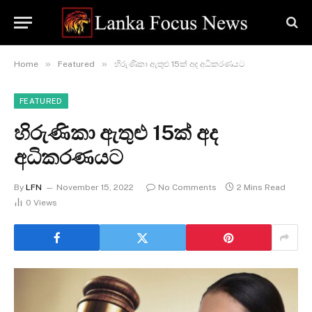
»
»
Home
Featured
හිරුණිකා ඇතුළු 15ක් අද අධිකරණයට
FEATURED
හිරුණිකා ඇතුළු 15ක් අද
අධිකරණයට
By
LFN
November 15, 2022
No Comments
2 Mins Read
0
Views