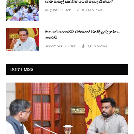
දහම් පාසල් සහතිකයටත් හොඳ රැකියා?
August 9, 2025
5,413
Views
මගෙන් නෙවෙයි රජයෙන් වන්දි ඉල්ලන්න –
මෛත්‍රී
December 6, 2022
3,615
Views
DON'T MISS