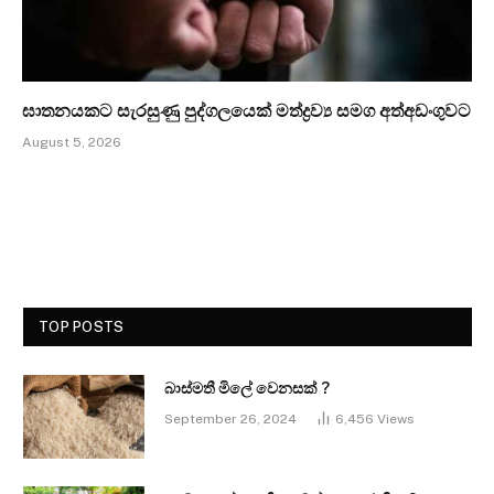
ඝාතනයකට සැරසුණු පුද්ගලයෙක් මත්ද්‍රව්‍ය සමග අත්අඩංගුවට
August 5, 2026
TOP POSTS
බාස්මතී මිලේ වෙනසක් ?
September 26, 2024
6,456
Views