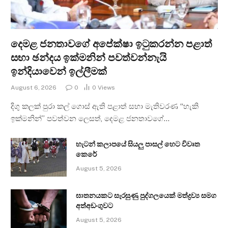
දෙමළ ජනතාවගේ අපේක්ෂා ඉටුකරන්න පළාත්
සභා ඡන්දය ඉක්මනින් පවත්වන්නැයි
ඉන්දියාවෙන් ඉල්ලීමක්
August 6, 2026
0
0
Views
දිගු කලක් පුරා කල් ගොස් ඇති පළාත් සභා මැතිවරණ “හැකි
ඉක්මනින්” පවත්වන ලෙසත්, දෙමළ ජනතාවගේ…
හැටන් කලාපයේ සියලු පාසල් හෙට විවෘත
කෙරේ
August 5, 2026
ඝාතනයකට සැරසුණු පුද්ගලයෙක් මත්ද්‍රව්‍ය සමග
අත්අඩංගුවට
August 5, 2026