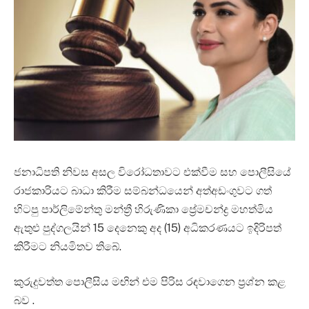
ජනාධිපති නිවස අසල විරෝධතාවට එක්වීම සහ පොලීසියේ
රාජකාරියට බාධා කිරීම සම්බන්ධයෙන් අත්අඩංගුවට ගත්
හිටපු පාර්ලිමේන්තු මන්ත්‍රී හිරුණිකා ප්‍රේමචන්ද්‍ර මහත්මිය
ඇතුළු පුද්ගලයින් 15 දෙනෙකු අද (15) අධිකරණයට ඉදිරිපත්
කිරීමට නියමිතව තිබේ.
කුරුදුවත්ත පොලීසිය මඟින් එම පිරිස රඳවාගෙන ප්‍රශ්න කළ
බව .