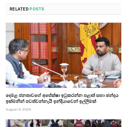
RELATED
POSTS
දෙමළ ජනතාවගේ අපේක්ෂා ඉටුකරන්න පළාත් සභා ඡන්දය
ඉක්මනින් පවත්වන්නැයි ඉන්දියාවෙන් ඉල්ලීමක්
August 6, 2026