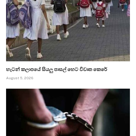
හැටන් කලාපයේ සියලු පාසල් හෙට විවෘත කෙරේ
August 5, 2026