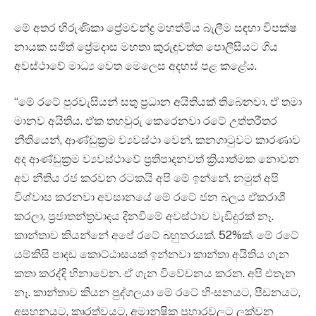
මේ අතර හිරුණිකා ප්‍රේමචන්ද්‍ර මහත්මිය බැලීම සඳහා විපක්ෂ
නායක සජිත් ප්‍රේමදාස මහතා කුරුඳුවත්ත පොලීසියට ගිය
අවස්ථාවේ මාධ්‍ය වෙත මෙලෙස අදහස් පළ කළේය.
“මේ රටේ පුරවැසියන් සතු ප්‍රධාන අයිතියක් තිබෙනවා. ඒ තමා
මානව අයිතිය. ඒක තහවුරු කෙරෙනවා රටේ උත්තරීතර
නීතියෙන්, ආණ්ඩුක්‍රම ව්‍යවස්ථා වෙන්. කනගාටුවට කාරණාව
අද ආණ්ඩුක්‍රම ව්‍යවස්ථාවේ ප්‍රතිපාදනවත් ක්‍රියාත්මක නොවන
අව නීතිය රජ කරවන රටකයි අපි මේ ඉන්නේ. නමුත් අපි
විශ්වාස කරනවා අවසානයේ මේ රටේ ජන බලය ඒකරාශී
කරලා, ප්‍රජාතන්ත්‍රවාදය දිනවීමේ අවස්ථාව වැඩිදුරක් නෑ.
කාන්තාව කියන්නේ අපේ රටේ බහුතරයක්. 52%ක්. මේ රටේ
යම්කිසි පාදඩ කොට්ඨාසයක් ඉන්නවා කාන්තා අයිතිය ගැන
කතා කරද්දි හිනාවෙන. ඒ ගැන විවේචනය කරන. අපි එතැන
නෑ. කාන්තාව කියන පුද්ගලයා මේ රටේ හිංසනයට, පීඩනයට,
අසහනයට, කෘරත්වයට, අමානුෂික ප්‍රහාරවලට ලක්වන