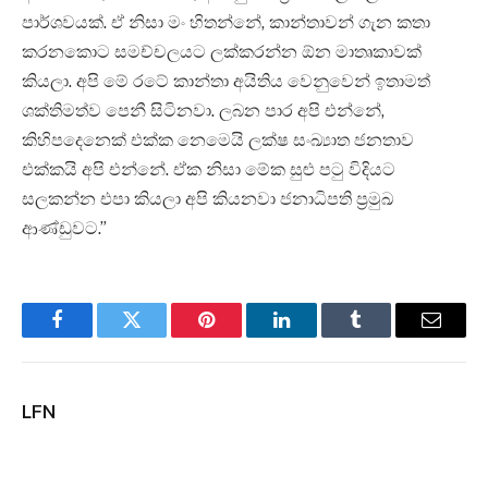
පාර්ශවයක්. ඒ නිසා මං හිතන්නේ, කාන්තාවන් ගැන කතා
කරනකොට සමච්චලයට ලක්කරන්න ඕන මාතෘකාවක්
කියලා. අපි මේ රටේ කාන්තා අයිතිය වෙනුවෙන් ඉතාමත්
ශක්තිමත්ව පෙනී සිටිනවා. ලබන පාර අපි එන්නේ,
කිහිපදෙනෙක් එක්ක නෙමෙයි ලක්ෂ සංඛ්‍යාත ජනතාව
එක්කයි අපි එන්නේ. ඒක නිසා මේක සුළු පටු විදියට
සලකන්න එපා කියලා අපි කියනවා ජනාධිපති ප්‍රමුඛ
ආණ්ඩුවට.”
Facebook
Twitter
Pinterest
LinkedIn
Tumblr
Email
LFN