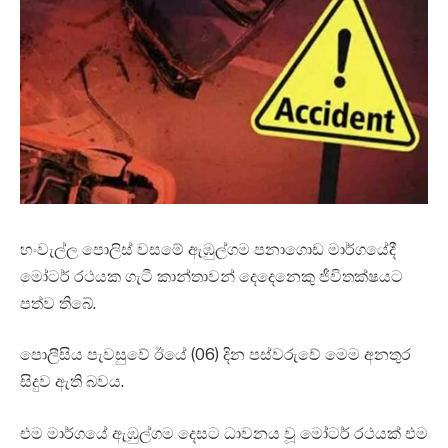
හංවැල්ල පොලිස් වසමේ ඇඹුල්ගම පනාගොඩ මාර්ගයේදී
මෝටර් රථයක ගැටී කාන්තාවන් දෙදෙනෙකු ජීවිතක්ෂයට
පත්ව තිබේ.
පොලීසිය පැවසුවේ ඊයේ (06) දින පස්වරුවේ මෙම අනතුර
සිදුව ඇති බවය.
එම මාර්ගයේ ඇඹුල්ගම දෙසට ධාවනය වූ මෝටර් රථයක් එම