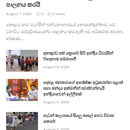
පාලනය කරයි
August 7, 2026
0
9
Views
කොළඹ නව මැගසින් බන්ධනාගාරයේ නොසන්සුන්තාව මේ
වනවිට සම්පූර්ණයෙන්ම පාලනය කර ඇති බව අධිකරණ අමාත්‍ය
හර්ෂණ…
අනතුරට පත් යත්‍රාවේ සිටි ඉන්දීය ධීවරයින්
11දෙනාම බේරාගනී
August 6, 2026
දෙමළ ජනතාවගේ අපේක්ෂා ඉටුකරන්න පළාත්
සභා ඡන්දය ඉක්මනින් පවත්වන්නැයි
ඉන්දියාවෙන් ඉල්ලීමක්
August 6, 2026
හැටන් කලාපයේ සියලු පාසල් හෙට විවෘත
කෙරේ
August 5, 2026