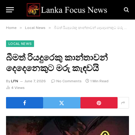
»
»
Home
Local News
බීමත් රියදුරෙකු කාන්තාවන් දෙදෙනෙකුට මරු කැඳවයි
LOCAL NEWS
බීමත් රියදුරෙකු කාන්තාවන්
දෙදෙනෙකුට මරු කැඳවයි
By
LFN
June 7, 2026
No Comments
1 Min Read
4
Views