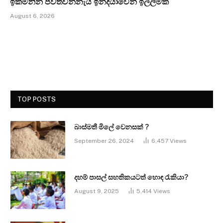
ඉක්මනින් පවත්වන්නැයි ඉන්දියාවෙන් ඉල්ලීමක්
August 6, 2026
TOP POSTS
බාස්මතී මිලේ වෙනසක් ?
September 26, 2024
6,457
Views
දහම් පාසල් සහතිකයටත් හොඳ රැකියා?
August 9, 2025
5,414
Views