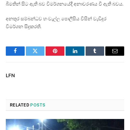
බීමතින් සිට ඇති බව විමර්ශනයේදී අනාවරණය වී ඇති බවය.
අනතුර සම්බන්ධව හංවැල්ල පොලීසිය විසින් වැඩිදුර
විමර්ශන සිදුකරති.
Facebook
Twitter
Pinterest
LinkedIn
Tumblr
Email
LFN
RELATED
POSTS