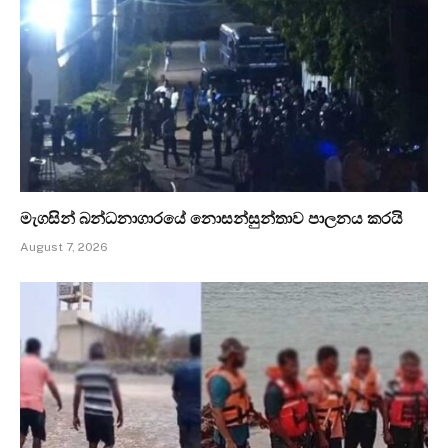
මැගසින් බන්ධනාගාරයේ නොසන්සුන්තාව පාලනය කරයි
August 7, 2026