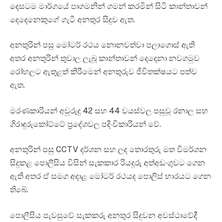
දෙසටම මාර්ගයේ පාගමනින් ගමන් කරමින් සිටි කාන්තාවන්
දෙදෙනෙකුගේ ගැටී අනතුර සිදුව ඇත.
අනතුරින් පසු මෝටර් රථය නොනවත්වා පලාගොස් ඇති
අතර අනතුරින් තුවාල ලැබූ කාන්තාවන් දෙදෙනා නවගමුව
රෝහලට ඇතුළත් කිරීමෙන් අනතුරුව ජීවිතක්ෂයට පත්ව
ඇත.
මරණකාරියන් අවුරුදු 42 සහ 44 වයස්වල පසුවූ රනාල සහ
ගිරාඳුරුකෝට්ටේ ප්‍රදේශවල පදිංචිකාරියන් වේ.
අනතුරින් පසු CCTV දර්ශන සහ ලද තොරතුරු මත විමර්ශන
සිදුකළ පොලීසිය විසින් සැකකාර රියදුරු අත්අඩංගුවට ගෙන
ඇති අතර ඒ සමග අදාළ මෝටර් රථයද පොලිස් භාරයට ගෙන
තිබේ.
පොලීසිය පැවසුවේ සැකකරු අනතුර සිදුවන අවස්ථාවේදී