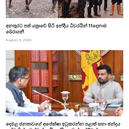
අනතුරට පත් යත්‍රාවේ සිටි ඉන්දීය ධීවරයින් 11දෙනාම
බේරාගනී
August 6, 2026
දෙමළ ජනතාවගේ අපේක්ෂා ඉටුකරන්න පළාත් සභා ඡන්දය