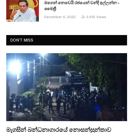
මගෙන් නෙවෙයි රජයෙන් වන්දි ඉල්ලන්න –
මෛත්‍රී
December 6, 2022
3,615
Views
DON'T MISS
මැගසින් බන්ධනාගාරයේ නොසන්සුන්තාව