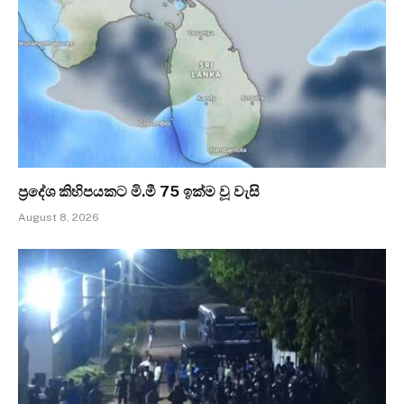
ප්‍රදේශ කිහිපයකට මි.මී 75 ඉක්ම වූ වැසි
August 8, 2026