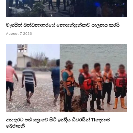
මැගසින් බන්ධනාගාරයේ නොසන්සුන්තාව පාලනය කරයි
August 7, 2026
අනතුරට පත් යත්‍රාවේ සිටි ඉන්දීය ධීවරයින් 11දෙනාම
බේරාගනී