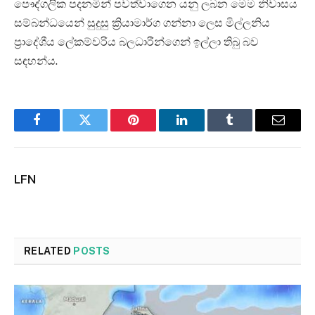
පෞද්ගලික පදනමින් පවත්වාගෙන යනු ලබන මෙම නිවාසය
සම්බන්ධයෙන් සුදුසු ක්‍රියාමාර්ග ගන්නා ලෙස මිල්ලනිය
ප්‍රාදේශීය ලේකම්වරිය බලධාරීන්ගෙන් ඉල්ලා තිබු බව
සඳහන්ය.
Facebook
Twitter
Pinterest
LinkedIn
Tumblr
Email
LFN
RELATED
POSTS