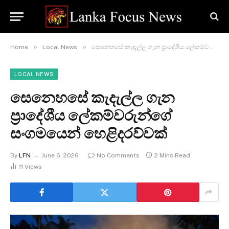
»
»
Home
Local News
සෙනෙහසේ කැදැල්ල ගැන ප්‍රාදේශීය ලේකම්වරුන්ගේ සංගමයෙන් හෙළිදරව්වක්
LOCAL NEWS
සෙනෙහසේ කැදැල්ල ගැන
ප්‍රාදේශීය ලේකම්වරුන්ගේ
සංගමයෙන් හෙළිදරව්වක්
By
LFN
June 6, 2026
No Comments
2 Mins Read
11
Views