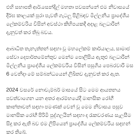
එහි සභාපති ආර්.සෙන්දිල් මහතා පවසන්නේ එම නිවාසයේ
දීර්ඝ කාලයක් පුරා පැවති ගැටලු පිළිබඳව මිල්ලනිය ප්‍රාදේශීය
ලේකම්වරිය විසින් අවස්ථා කිහිපයකදී අදාළ බලධාරීන්
දැනුවත් කර තිබු බවය.
ආබාධිත තැනැත්තන් සඳහා වූ මහලේකම් කාර්යාලය, සාමාජ
සේවා දෙපාර්තමේන්තුව මෙන්ම පොලිසිය ඇතුළු බලධාරීන්
මිල්ලනිය ප්‍රාදේශීය ලේකම්වරිය විසින් පසුගිය පෙබරවාරි මස
6 ‍වෙනිදා මේ සම්බන්ධයෙන් ලිඛිතව දැනුවත් කර ඇත.
2024 වසරේ නොවැම්බර් මාසයේ සිට මෙම ආයතනය
පවත්වාගෙන යන අතර ආරම්භයේදී මානසික රෝගී
කාන්තාවන් සඳහා පමණක් වෙන් වූ මෙම නිවාසය පසුව
මානසික රෝගී පිරිමි පුද්ගලයින් සඳහා ද රැකවරණය සැලසීම
සිදු කර ඇති බව එම ලිපියෙන් ප්‍රාදේශීය ලේකම්වරිය සඳහන්
කර තිබේ.