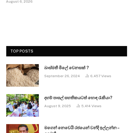
August 6, 2026
TOP POSTS
බාස්මතී මිලේ වෙනසක් ?
September 26, 2024
6,457
Views
දහම් පාසල් සහතිකයටත් හොඳ රැකියා?
August 9, 2025
5,414
Views
මගෙන් නෙවෙයි රජයෙන් වන්දි ඉල්ලන්න –