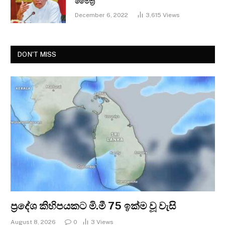
මෛත්‍රී
December 6, 2022
3,615
Views
DON'T MISS
ප්‍රදේශ කිහිපයකට මි.මී 75 ඉක්ම වූ වැසි
August 8, 2026
0
3
Views