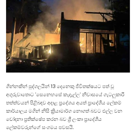
ගින්නකින් පුද්ගලයින් 13 දෙනෙකු ජීවිතක්ෂයට පත් වූ
අගුරුවාතොට ‘සෙනෙහසේ කැදැල්ල’ නිවාසයේ ගැටලුකාරී
තත්ත්වයන් පිළිබඳව අදාළ ප්‍රදේශය අයත් ප්‍රාදේශීය ලේකම්
කාර්යාලය මගින් නිසි ක්‍රියාමාර්ග නොගත් බවට එල්ල වන
චෝදනා ප්‍රතික්ෂේප කරන බව ශ්‍රී ලංකා ප්‍රාදේශීය
ලේකම්වරුන්ගේ සංගමය පවසයි.