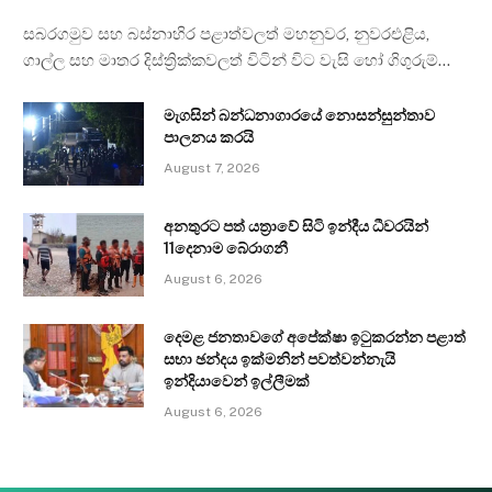
සබරගමුව සහ බස්නාහිර පළාත්වලත් මහනුවර, නුවරඑළිය,
ගාල්ල සහ මාතර දිස්ත්‍රික්කවලත් විටින් විට වැසි හෝ ගිගුරුම්…
මැගසින් බන්ධනාගාරයේ නොසන්සුන්තාව
පාලනය කරයි
August 7, 2026
අනතුරට පත් යත්‍රාවේ සිටි ඉන්දීය ධීවරයින්
11දෙනාම බේරාගනී
August 6, 2026
දෙමළ ජනතාවගේ අපේක්ෂා ඉටුකරන්න පළාත්
සභා ඡන්දය ඉක්මනින් පවත්වන්නැයි
ඉන්දියාවෙන් ඉල්ලීමක්
August 6, 2026