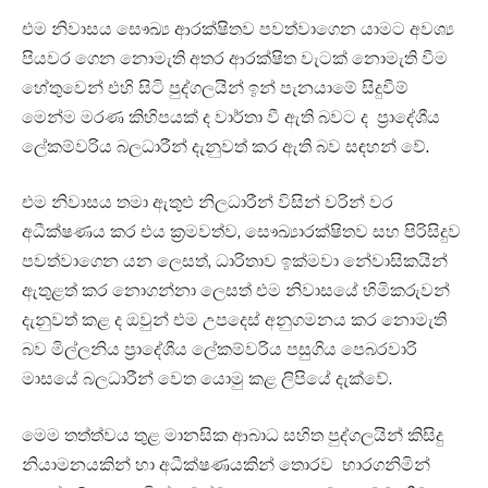
එම නිවාසය සෞඛ්‍ය ආරක්ෂිතව පවත්වාගෙන යාමට අවශ්‍ය
පියවර ගෙන නොමැති අතර ආරක්ෂිත වැටක් නොමැති වීම
හේතුවෙන් එහි සිටි පුද්ගලයින් ඉන් පැනයාමේ සිදුවීම්
මෙන්ම මරණ කිහිපයක් ද වාර්තා වී ඇති බවට ද ප්‍රාදේශීය
ලේකම්වරිය බලධාරීන් දැනුවත් කර ඇති බව සඳහන් වේ.
එම නිවාසය තමා ඇතුළු නිලධාරීන් විසින් වරින් වර
අධීක්ෂණය කර එය ක්‍රමවත්ව, සෞඛ්‍යාරක්ෂිතව සහ පිරිසිදුව
පවත්වාගෙන යන ලෙසත්, ධාරිතාව ඉක්මවා නේවාසිකයින්
ඇතුළත් කර නොගන්නා ලෙසත් එම නිවාසයේ හිමිකරුවන්
දැනුවත් කළ ද ඔවුන් එම උපදෙස් අනුගමනය කර නොමැති
බව මිල්ලනිය ප්‍රාදේශීය ලේකම්වරිය පසුගිය පෙබරවාරි
මාසයේ බලධාරීන් වෙත යොමු කළ ලිපියේ දැක්වේ.
මෙම තත්ත්වය තුළ මානසික ආබාධ සහිත පුද්ගලයින් කිසිදු
නියාමනයකින් හා අධීක්ෂණයකින් තොරව භාරගනිමින්