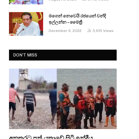
මගෙන් නෙවෙයි රජයෙන් වන්දි
ඉල්ලන්න – මෛත්‍රී
December 6, 2022
3,615
Views
DON'T MISS
අනතුරට පත් යත්‍රාවේ සිටි ඉන්දීය