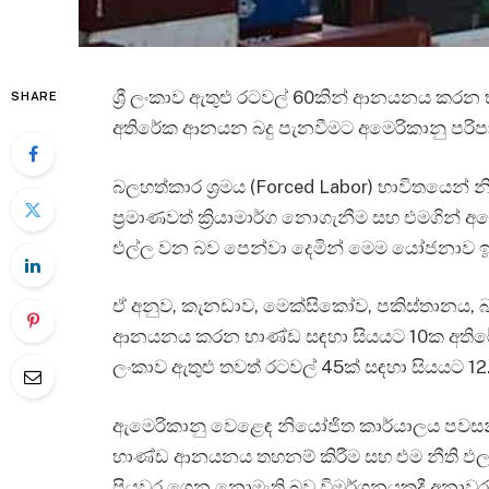
ශ්‍රී ලංකාව ඇතුළු රටවල් 60කින් ආනයනය කරන 
SHARE
අතිරේක ආනයන බදු පැනවීමට අමෙරිකානු පර
බලහත්කාර ශ්‍රමය (Forced Labor) භාවිතයෙන්
ප්‍රමාණවත් ක්‍රියාමාර්ග නොගැනීම සහ එමගින
එල්ල වන බව පෙන්වා දෙමින් මෙම යෝජනාව ඉදිරි
ඒ අනුව, කැනඩාව, මෙක්සිකෝව, පකිස්තානය, බං
ආනයනය කරන භාණ්ඩ සඳහා සියයට 10ක අතිරේක 
ලංකාව ඇතුළු තවත් රටවල් 45ක් සඳහා සියයට 
ඇමෙරිකානු වෙළෙඳ නියෝජිත කාර්යාලය පවසන්නේ 
භාණ්ඩ ආනයනය තහනම් කිරීම සහ එම නීති ඵලදායී
පියවර ගෙන නොමැති බව විමර්ශනයකදී අනාවර