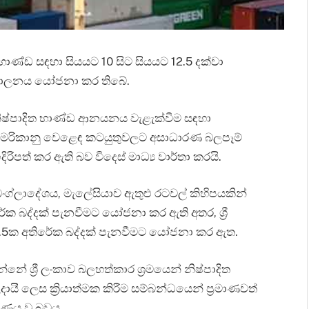
භාණ්ඩ සඳහා සියයට 10 සිට සියයට 12.5 දක්වා
ිපාලනය යෝජනා කර තිබේ.
 නිෂ්පාදිත භාණ්ඩ ආනයනය වැළැක්වීම සඳහා
් අමෙරිකානු වෙළෙඳ කටයුතුවලට අසාධාරණ බලපෑම්
පත් කර ඇති බව විදෙස් මාධ්‍ය වාර්තා කරයි.
ග්ලාදේශය, මැලේසියාව ඇතුළු රටවල් කිහිපයකින්
බද්දක් පැනවීමට යෝජනා කර ඇති අතර, ශ්‍රී
12.5ක අතිරේක බද්දක් පැනවීමට යෝජනා කර ඇත.
ශ්‍රී ලංකාව බලහත්කාර ශ්‍රමයෙන් නිෂ්පාදිත
 ලෙස ක්‍රියාත්මක කිරීම සම්බන්ධයෙන් ප්‍රමාණවත්
ණය වූ බවය.