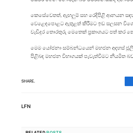
කෙසේවෙතත්, ඇඟලුම් සහ රෙදිපිළි ආනයන සඳහා 
වෙළෙඳපොළට ඇතුළත් කිරීමට ඉඩ සලසන විශේෂ 
වැඩිදුර තොරතුරු මෙතෙක් ප්‍රකාශයට පත් කර 
මෙම යෝජනා සම්බන්ධයෙන් මහජන අදහස් ජූලි 6 
පිළිබඳ මහජන විභාගයක් පැවැත්වීමට නියමිත බව 
SHARE.
LFN
RELATED
POSTS