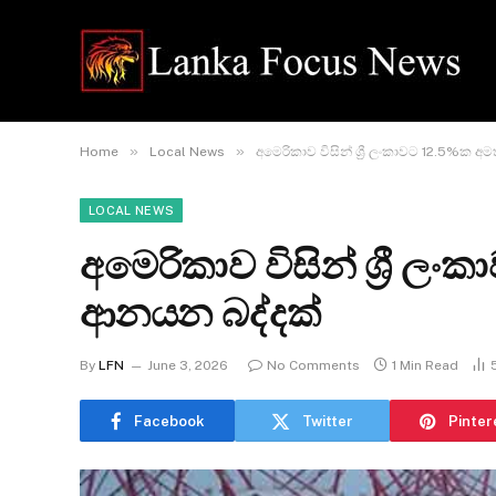
»
»
Home
Local News
අමෙරිකාව විසින් ශ්‍රී ලංකාවට 12.5%ක 
LOCAL NEWS
අමෙරිකාව විසින් ශ්‍රී 
ආනයන බද්දක්
By
LFN
June 3, 2026
No Comments
1 Min Read
Facebook
Twitter
Pinter