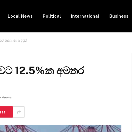
Local News
Political
International
Business
අමතර ආනයන බද්දක්
ලංකාවට 12.5%ක අමතර
5
Views
est