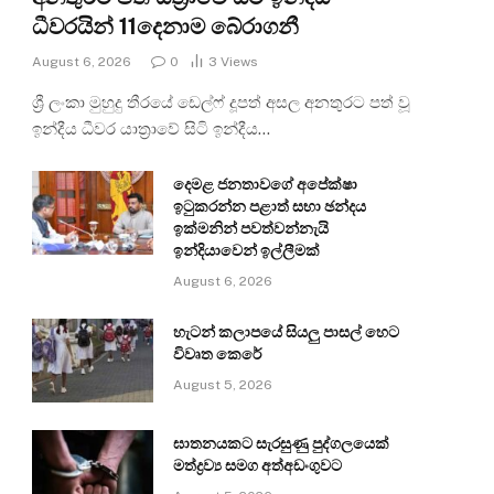
ධීවරයින් 11දෙනාම බේරාගනී
August 6, 2026
0
3
Views
ශ්‍රී ලංකා මුහුදු තීරයේ ඩෙල්ෆ් දූපත් අසල අනතුරට පත් වූ
ඉන්දීය ධීවර යාත්‍රාවේ සිටි ඉන්දීය…
දෙමළ ජනතාවගේ අපේක්ෂා
ඉටුකරන්න පළාත් සභා ඡන්දය
ඉක්මනින් පවත්වන්නැයි
ඉන්දියාවෙන් ඉල්ලීමක්
August 6, 2026
හැටන් කලාපයේ සියලු පාසල් හෙට
විවෘත කෙරේ
August 5, 2026
ඝාතනයකට සැරසුණු පුද්ගලයෙක්
මත්ද්‍රව්‍ය සමග අත්අඩංගුවට