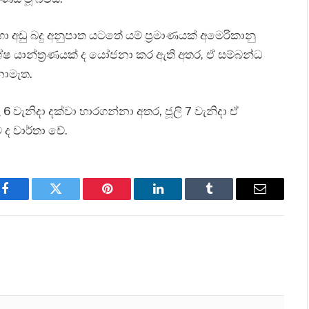
අඩු බදු අනුපාත යටතේ යම් ප්‍රමාණයක් අමෙරිකානු
යාන්ත්‍රණයක් ද යෝජනා කර ඇති අතර, ඒ සම්බන්ධ
නොමැත.
වැනිදා දක්වා භාරගන්නා අතර, ජූලි 7 වැනිදා ඒ
ද වාර්තා වේ.
Facebook
Twitter
Pinterest
LinkedIn
Tumblr
Email