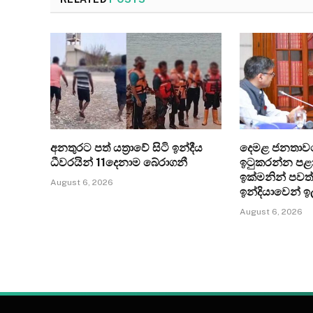
අනතුරට පත් යත්‍රාවේ සිටි ඉන්දීය
දෙමළ ජනතාව
ධීවරයින් 11දෙනාම බේරාගනී
ඉටුකරන්න පළා
ඉක්මනින් පවත
August 6, 2026
ඉන්දියාවෙන් ඉ
August 6, 2026