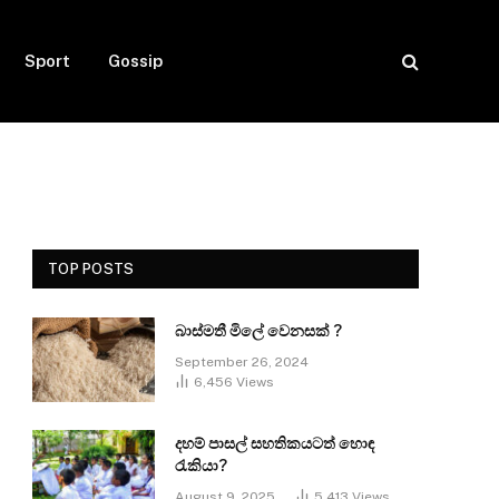
Sport
Gossip
TOP POSTS
බාස්මතී මිලේ වෙනසක් ?
September 26, 2024
6,456
Views
දහම් පාසල් සහතිකයටත් හොඳ
රැකියා?
August 9, 2025
5,413
Views