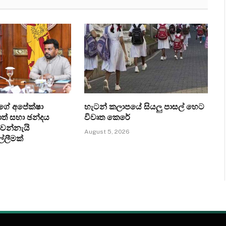
ගේ අපේක්ෂා
හැටන් කලාපයේ සියලු පාසල් හෙට
ත් සභා ඡන්දය
විවෘත කෙරේ
්වන්නැයි
August 5, 2026
ල්ලීමක්