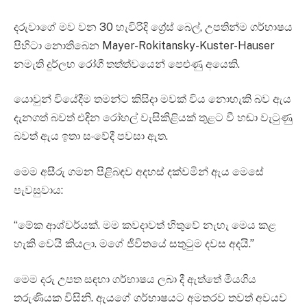
දරුවාගේ මව වන 30 හැවිරිදි ග්‍රේස් බෙල්, උපතින්ම ගර්භාෂය
පිහිටා නොතිබෙන Mayer-Rokitansky-Kuster-Hauser
නමැති දුර්ලභ රෝගී තත්ත්වයෙන් පෙළුණු අයෙකි.
යොවුන් වියේදීම තමන්ට කිසිදා මවක් විය නොහැකි බව ඇය
දැනගත් බවත් එදින රෝහල් වැසිකිළියක් තුළට වී හඬා වැටුණු
බවත් ඇය ඉතා සංවේදී පවසා ඇත.
මෙම අසීරු ගමන පිළිබඳව අදහස් දක්වමින් ඇය මෙසේ
පැවසුවාය:
“මේක ආශ්චර්යක්. මම කවදාවත් හිතුවේ නැහැ මෙය කළ
හැකි වෙයි කියලා. මගේ ජීවිතයේ සතුටුම දවස අදයි.”
මෙම දරු උපත සඳහා ගර්භාෂය ලබා දී ඇත්තේ මියගිය
තරුණියක විසිනි. ඇයගේ ගර්භාෂයට අමතරව තවත් අවයව