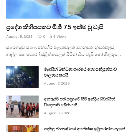
ප්‍රදේශ කිහිපයකට මි.මී 75 ඉක්ම වූ වැසි
August 8, 2026
0
6
Views
සබරගමුව සහ බස්නාහිර පළාත්වලත් මහනුවර, නුවරඑළිය,
ගාල්ල සහ මාතර දිස්ත්‍රික්කවලත් විටින් විට වැසි හෝ ගිගුරුම්…
මැගසින් බන්ධනාගාරයේ නොසන්සුන්තාව
පාලනය කරයි
August 7, 2026
අනතුරට පත් යත්‍රාවේ සිටි ඉන්දීය ධීවරයින්
11දෙනාම බේරාගනී
August 6, 2026
දෙමළ ජනතාවගේ අපේක්ෂා ඉටුකරන්න පළාත්