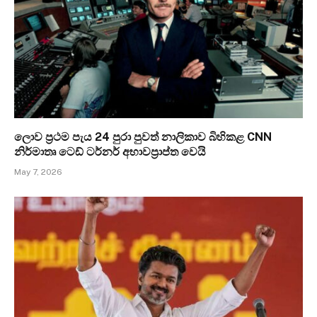
ලොව ප්‍රථම පැය 24 පුරා පුවත් නාලිකාව බිහිකළ CNN
නිර්මාතෘ ටෙඩ් ටර්නර් අභාවප්‍රාප්ත වෙයි
May 7, 2026