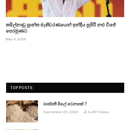
තමිල්නාඩු ප්‍රාන්ත මැතිවරණයෙන් ඉන්දීය සුපිරි නළු විජේ
පෙරමුණට
May 4, 2026
TOP POSTS
බාස්මතී මිලේ වෙනසක් ?
September 26, 2024
6,457
Views