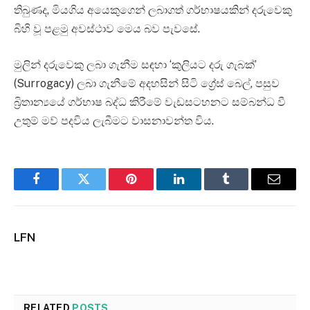
තිබුණද, මියගිය අයෙකුගෙන් ලබාගත් ගර්භාෂයකින් දරුවෙකු
බිහි වූ පළමු අවස්ථාව මෙය බව පැවසේ.
මුලින් දරුවෙකු ලබා ගැනීම සඳහා ‘කුලියට දරු ගැබක්’
(Surrogacy) ලබා ගැනීමේ අදහසින් සිටි ග්‍රේස් බෙල්, පසුව
බ්‍රිතාන්‍යයේ ගර්භාෂ බද්ධ කිරීමේ වැඩසටහනට සම්බන්ධ වී
උතුම් මව් පදවිය ලැබීමට වාසනාවන්ත විය.
Facebook
Twitter
Pinterest
LinkedIn
Tumblr
Email
LFN
RELATED
POSTS