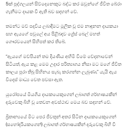
5ක් පුද්ගලයන් සිව්දෙනෙකුට බද්ධ කර ඔවුන්ගේ ජීවිත බේරා
ගැනීමට දායක වී ඇති බව සඳහන් වේ.
තමන්ට මව් පදවිය ලබාදීමට මූලික වූ එම නාඳුනන දායකයා
සහ ඇයගේ පවුලේ අය පිළිබඳව ග්‍රේස් බෙල් මහත්
ගෞරවයෙන් සිහිපත් කර තිබේ.
“ඇයගේ මව්පියන් තම දියණිය අහිමි වීමේ වේදනාවෙන්
සිටියත්, ඇය කළ මෙම උදාර පරිත්‍යාගය නිසා මට මගේ ජීවිත
කාලය පුරා තිබූ සිහිනය සැබෑ කරගන්න ලැබුණා,” යැයි ඇය
විදෙස් මාධ්‍ය වෙත පවසා ඇත.
යුරෝපයේ මියගිය දායකයෙකුගෙන් ලබාගත් ගර්භාෂයකින්
දරුවෙකු බිහි වූ තෙවන අවස්ථාව මෙය බව සඳහන් වේ.
බ්‍රිතාන්‍යයේ මීට පෙර ජීවතුන් අතර සිටින දායකයෙකුගෙන්
(සහෝදරියකගෙන්) ලබාගත් ගර්භාෂයකින් දරුවෙකු බිහි වී