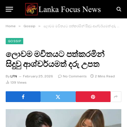
»
»
Home
Gossip
ලොවම මවිතයට පත්කරමින් සිදුවු ආශ්චර්යමත් දරු උපත
GOSSIP
ලොවම මවිතයට පත්කරමින්
සිදුවු ආශ්චර්යමත් දරු උපත
By
LFN
February 25, 2026
No Comments
2 Mins Read
139
Views