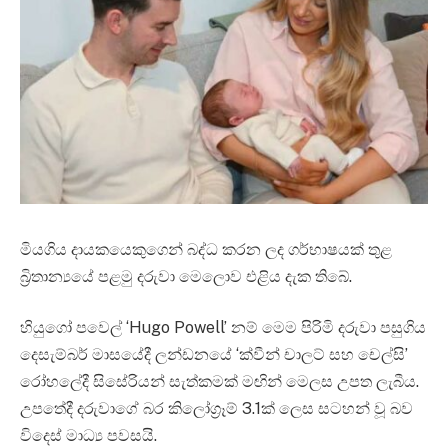
මියගිය දායකයෙකුගෙන් බද්ධ කරන ලද ගර්භාෂයක් තුළ
බ්‍රිතාන්‍යයේ පළමු දරුවා මෙලොව එළිය දැක තිබේ.
හියුගෝ පවෙල් ‘Hugo Powell’ නම් මෙම පිරිමි දරුවා පසුගිය
දෙසැම්බර් මාසයේදී ලන්ඩනයේ ‘ක්වීන් චාලට් සහ චෙල්සි’
රෝහලේදී සිසේරියන් සැත්කමක් මඟින් මෙලස උපත ලැබීය.
උපතේදී දරුවාගේ බර කිලෝග්‍රෑම් 3.1ක් ලෙස සටහන් වූ බව
විදෙස් මාධ්‍ය පවසයි.