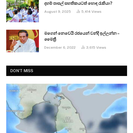
දහම් පාසල් සහතිකයටත් හොඳ රැකියා?
August 9, 2025
5,414
Views
මගෙන් නෙවෙයි රජයෙන් වන්දි ඉල්ලන්න –
මෛත්‍රී
December 6, 2022
3,615
Views
DON'T MISS