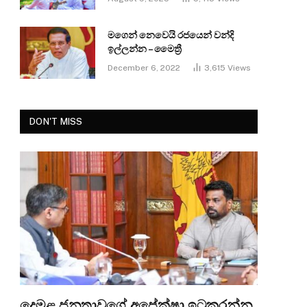
මගෙන් නෙවෙයි රජයෙන් වන්දි
ඉල්ලන්න – මෛත්‍රී
December 6, 2022
3,615
Views
DON'T MISS
දෙමළ ජනතාවගේ අපේක්ෂා ඉටුකරන්න