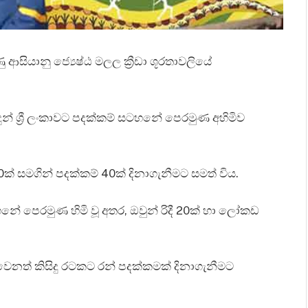
ණු ආසියානු ජ්‍යෙෂ්ඨ මලල ක්‍රීඩා ශූරතාවලියේ
න් ශ්‍රී ලංකාවට පදක්කම් සටහනේ පෙරමුණ අහිමිව
ඩ 10ක් සමගින් පදක්කම් 40ක් දිනාගැනීමට සමත් විය.
හනේ පෙරමුණ හිමි වූ අතර, ඔවුන් රිදී 20ක් හා ලෝකඩ
 වෙනත් කිසිදු රටකට රන් පදක්කමක් දිනාගැනීමට