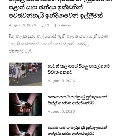
පළාත් සභා ඡන්දය ඉක්මනින්
පවත්වන්නැයි ඉන්දියාවෙන් ඉල්ලීමක්
August 6, 2026
0
0
Views
දිගු කලක් පුරා කල් ගොස් ඇති පළාත් සභා මැතිවරණ
“හැකි ඉක්මනින්” පවත්වන ලෙසත්, දෙමළ
ජනතාවගේ…
හැටන් කලාපයේ සියලු පාසල් හෙට
විවෘත කෙරේ
August 5, 2026
ඝාතනයකට සැරසුණු පුද්ගලයෙක්
මත්ද්‍රව්‍ය සමග අත්අඩංගුවට
August 5, 2026
ඝාතනයකට සැරසුණු පුද්ගලයෙක්
මත්ද්‍රව්‍ය සමග අත්අඩංගුවට