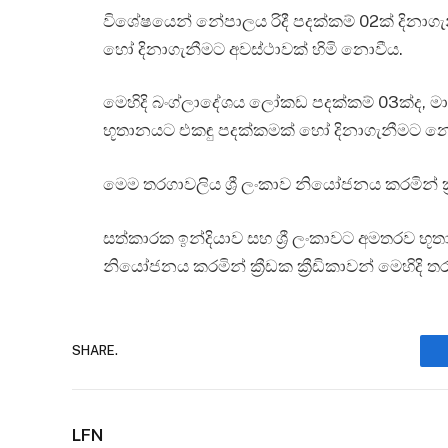
විශේෂයෙන් නේපාලය රිදී පදක්කම් 02ක් දිනාගැ
හෝ දිනාගැනීමට අවස්ථාවක් හිමි නොවීය.
මෙහිදි බංග්ලාදේශය ලෝකඩ පදක්කම් 03ක්ද, 
භූතානයට එකඳු පදක්කමක් හෝ දිනාගැනීමට නො
මෙම තරගාවලිය ශ්‍රී ලංකාව නියෝජනය කරමින් ක්‍
සත්කාරක ඉන්දියාව සහ ශ්‍රී ලංකාවට අමතරව භ
නියෝජනය කරමින් ක්‍රීඩක ක්‍රීඩිකාවන් මෙහිදි 
SHARE.
LFN