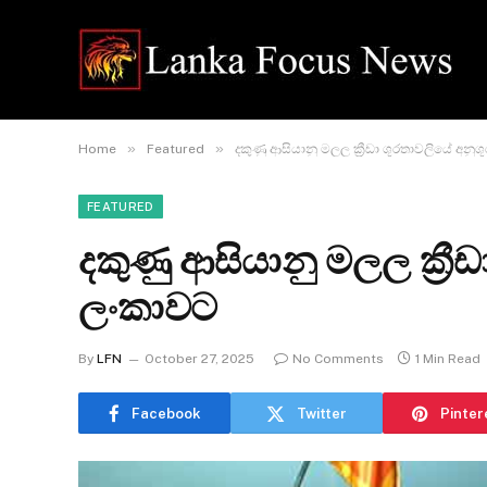
»
»
Home
Featured
දකුණු ආසියානු මලල ක්‍රීඩා ශූරතාවලියේ අනුශූ
FEATURED
දකුණු ආසියානු මලල ක්‍රීඩා
ලංකාවට
By
LFN
October 27, 2025
No Comments
1 Min Read
Facebook
Twitter
Pinter