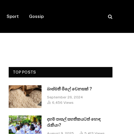
Sport
Gossip
TOP POSTS
බාස්මතී මිලේ වෙනසක් ?
September 26, 2024
6,456
Views
දහම් පාසල් සහතිකයටත් හොඳ
රැකියා?
August 9, 2025
5,413
Views