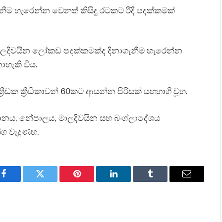
නීම හැරෙන්න වෙනත් කිසිදු රටකට රිදී පදක්කමක්
මාලදිවයින ලෝකඩ පදක්කමක්ද දිනාගැනීම හැරෙන්න
හැකි විය.
රීඩක ක්‍රීඩිකාවන් 60කට ආසන්න පිරිසක් සහභාගි වූහ.
ූතානය, නේපාලය, මාලදිවයින සහ බංග්ලාදේශය
තරග වැදුණහ.
Facebook
Twitter
Pinterest
LinkedIn
Tumblr
Email