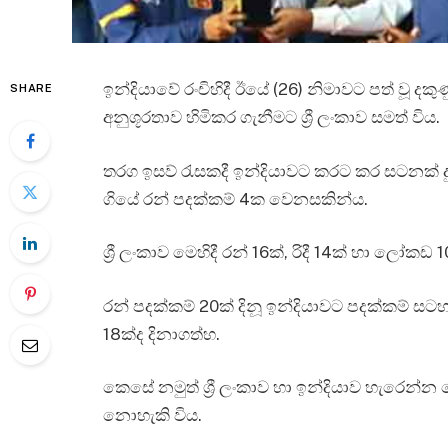
ඉන්දියාවේ රංචිහිදී ඊයේ (26) නිමාවට පත් වූ දකු
SHARE
අනුශූරතාව හිමිකර ගැනීමට ශ්‍රී ලංකාව සමත් විය.
තරග ඉසව් රැසකදී ඉන්දියාවට කරට කර සටනක් දු
ගියේ රන් පදක්කම් 4ක වෙනසකින්ය.
ශ්‍රී ලංකාව මෙහිදී රන් 16ක්, රිදී 14ක් හා ලෝක
රන් පදක්කම් 20ක් දිනූ ඉන්දියාවට පදක්කම් සට
18ක්ද දිනාගත්හ.
කෙසේ නමුත් ශ්‍රී ලංකාව හා ඉන්දියාව හැරෙන්න
නොහැකි විය.