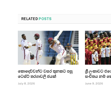
RELATED
POSTS
කොදෙව්වන්ට වසර තුනකට පසු
ශ්‍රී ලංකාවට 
ටෙස්ට් තරගාවලි ජයක්
සංචිතය නම් 
July 8, 2026
June 9, 2026