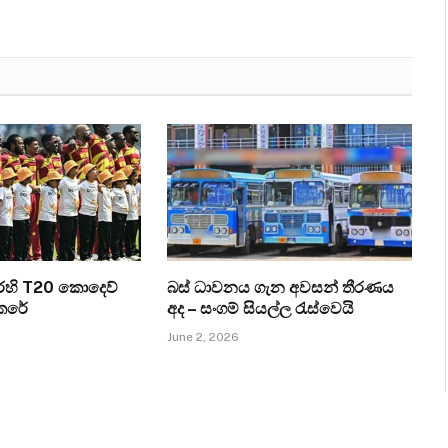
එරෙහි T20 කොදෙව්
බස් ධාවනය ගැන අවසන් තීරණය
කෙරේ
අද – සංගම් සියල්ල රැස්වෙයි
June 2, 2026