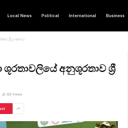
Local News
Political
International
Business
රතාව ශ්‍රී ලංකාවට
 ශූරතාවලියේ අනුශූරතාව ශ්‍රී
122
Views
est