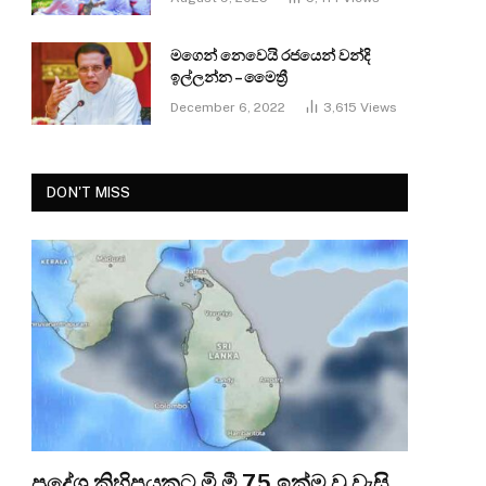
මගෙන් නෙවෙයි රජයෙන් වන්දි
ඉල්ලන්න – මෛත්‍රී
December 6, 2022
3,615
Views
DON'T MISS
ප්‍රදේශ කිහිපයකට මි.මී 75 ඉක්ම වූ වැසි