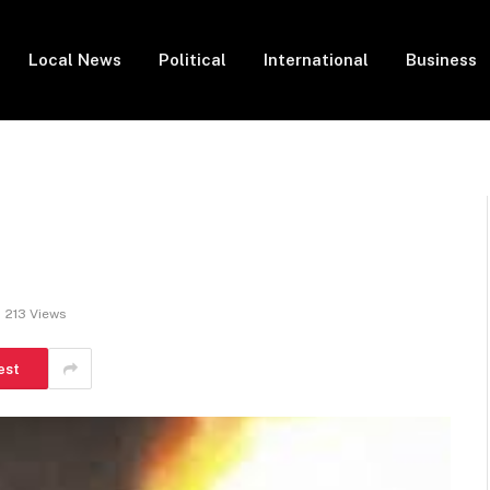
Local News
Political
International
Business
213
Views
est