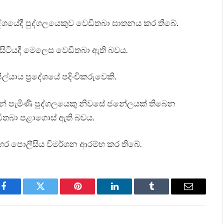
‍රදේශයේදී පුද්ගලයෙකුව වෙඩිතබා ඝාතනය කර තිබේ.
 සිටියදී මෙලෙස වෙඩිතබා ඇති බවය.
ීල්යාය ප්‍රදේශයේ පදිංචිකරුවෙකි.
ින් පැමිණි පුද්ගලයෙකු නිවසේ ජනේලයක් තිබෙන
ඩිතබා පළාගොස් ඇති බවය.
ෙර පොලීසිය විමර්ශන ආරම්භ කර තිබේ.
Facebook
Twitter
Pinterest
LinkedIn
Tumblr
Email