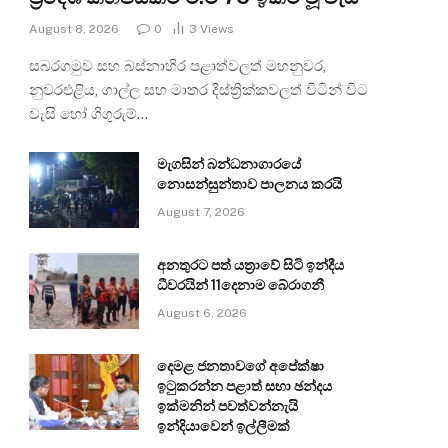
August 8, 2026
0
3
Views
සබරගමුව සහ බස්නාහිර පළාත්වලත් මහනුවර,
නුවරඑළිය, ගාල්ල සහ මාතර දිස්ත්‍රික්කවලත් විටින් විට
වැසි හෝ ගිගුරුම්…
මැගසින් බන්ධනාගාරයේ
නොසන්සුන්තාව පාලනය කරයි
August 7, 2026
අනතුරට පත් යත්‍රාවේ සිටි ඉන්දීය
ධීවරයින් 11දෙනාම බේරාගනී
August 6, 2026
දෙමළ ජනතාවගේ අපේක්ෂා
ඉටුකරන්න පළාත් සභා ඡන්දය
ඉක්මනින් පවත්වන්නැයි
ඉන්දියාවෙන් ඉල්ලීමක්