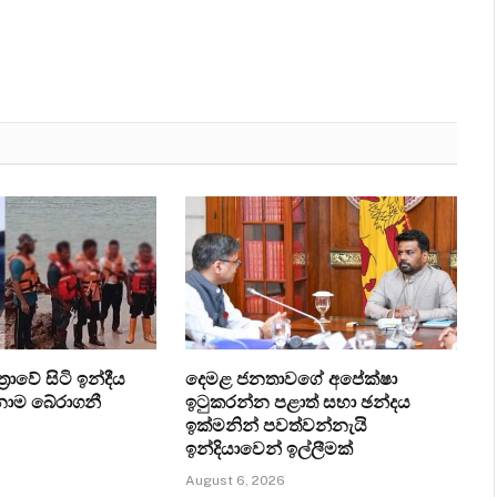
‍රාවේ සිටි ඉන්දීය
දෙමළ ජනතාවගේ අපේක්ෂා
ෙනාම බේරාගනී
ඉටුකරන්න පළාත් සභා ඡන්දය
ඉක්මනින් පවත්වන්නැයි
ඉන්දියාවෙන් ඉල්ලීමක්
August 6, 2026