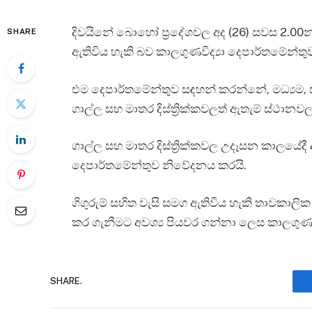
දිවයිනේ බොහෝ ප්‍රදේශවල අද (26) සවස 2.00න් 
SHARE
ඇතිවිය හැකි බව කාලගුණවිද්‍යා දෙපාර්තමේන්තු
එම දෙපාර්තමේන්තුව සඳහන් කරන්නේ, මධ්‍යම,
ගාල්ල සහ මාතර දිස්ත්‍රික්කවලත් ඇතැම් ස්ථානවල
ගාල්ල සහ මාතර දිස්ත්‍රික්කවල උදෑසන කාලයේදී ද
දෙපාර්තමේන්තුව නිවේදනය කරයි.
ගිගුරුම් සහිත වැසි සමග ඇතිවිය හැකි තාවකාලික
කර ගැනීමට අවශ්‍ය පියවර ගන්නා ලෙස කාලගුණවි
SHARE.