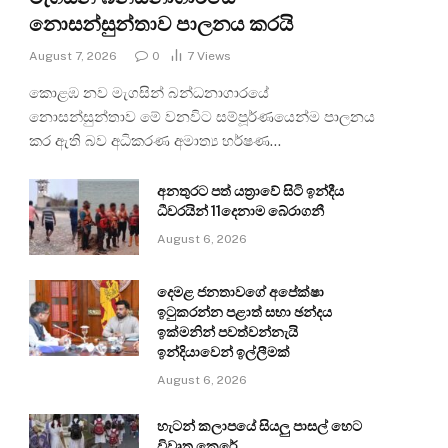
නොසන්සුන්තාව පාලනය කරයි
August 7, 2026
0
7
Views
කොළඹ නව මැගසින් බන්ධනාගාරයේ
නොසන්සුන්තාව මේ වනවිට සම්පූර්ණයෙන්ම පාලනය
කර ඇති බව අධිකරණ අමාත්‍ය හර්ෂණ…
අනතුරට පත් යත්‍රාවේ සිටි ඉන්දීය
ධීවරයින් 11දෙනාම බේරාගනී
August 6, 2026
දෙමළ ජනතාවගේ අපේක්ෂා
ඉටුකරන්න පළාත් සභා ඡන්දය
ඉක්මනින් පවත්වන්නැයි
ඉන්දියාවෙන් ඉල්ලීමක්
August 6, 2026
හැටන් කලාපයේ සියලු පාසල් හෙට
විවෘත කෙරේ