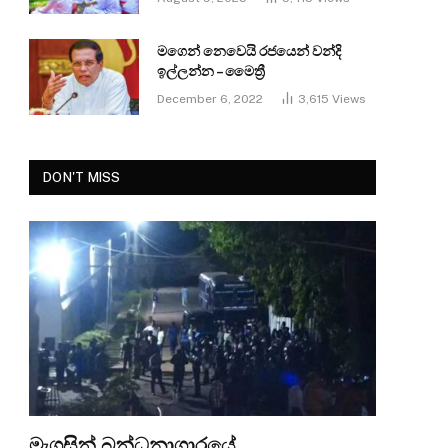
මගෙන් නෙවෙයි රජයෙන් වන්දි
ඉල්ලන්න – මෛත්‍රී
December 6, 2022
3,615
Views
DON'T MISS
මැගසින් බන්ධනාගාරයේ