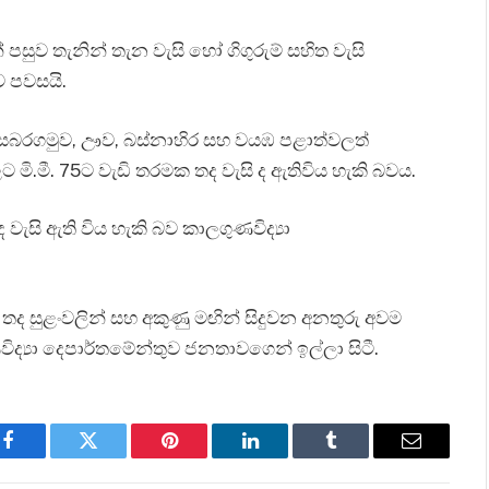
පසුව තැනින් තැන වැසි හෝ ගිගුරුම් සහිත වැසි
ව පවසයි.
 සබරගමුව, ඌව, බස්නාහිර සහ වයඹ පළාත්වලත්
ට මි.මී. 75ට වැඩි තරමක තද වැසි ද ඇතිවිය හැකි බවය.
 වැසි ඇති විය හැකි බව කාලගුණවිද්‍යා
 තද සුළංවලින් සහ අකුණු මඟින් සිදුවන අනතුරු අවම
ද්‍යා දෙපාර්තමේන්තුව ජනතාවගෙන් ඉල්ලා සිටී.
Facebook
Twitter
Pinterest
LinkedIn
Tumblr
Email