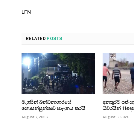
LFN
RELATED
POSTS
මැගසින් බන්ධනාගාරයේ
අනතුරට පත් යත්
නොසන්සුන්තාව පාලනය කරයි
ධීවරයින් 11ද
August 7, 2026
August 6, 2026