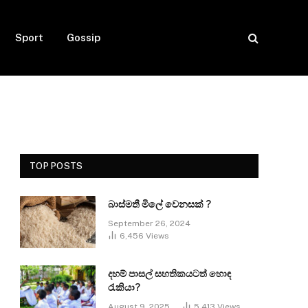
Sport
Gossip
TOP POSTS
බාස්මතී මිලේ වෙනසක් ?
September 26, 2024
6,456
Views
දහම් පාසල් සහතිකයටත් හොඳ
රැකියා?
August 9, 2025
5,413
Views