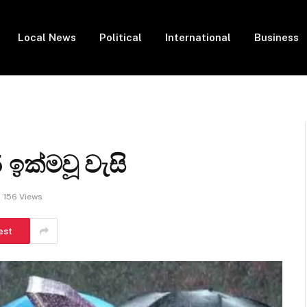
Local News
Political
International
Business
5 ඉක්මවූ වැසි
156
Views
est