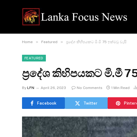
»
»
Home
Featured
ප්‍රදේශ කිහිපයකට මි.මී 75 ඉක්මවූ වැසි
FEATURED
ප්‍රදේශ කිහිපයකට මි.මී 7
By
LFN
April 26, 2023
No Comments
1 Min Read
Facebook
Twitter
Pinter