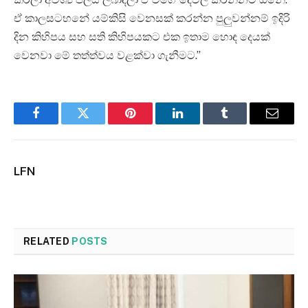
ඒ කාලසටහනේ යම්කිසි වෙනසක් කරන්න පුලුවන්නම් ඉදිරි
දින කිහිපය සහ සති කිහිපයකට එක ඉතාම හොඳ දෙයක්
වෙනවා මේ තත්ත්වය වළක්වා ගැනීමට.”
Facebook
Twitter
Pinterest
LinkedIn
Tumblr
Email
LFN
RELATED
POSTS