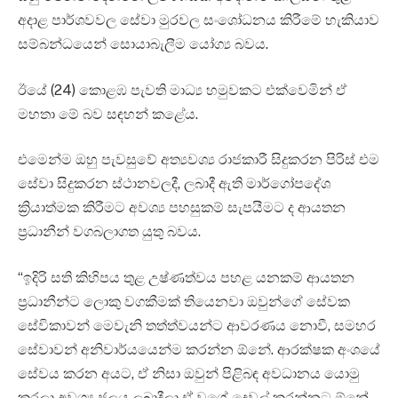
අදාළ පාර්ශවවල සේවා මුරවල සංශෝධනය කිරීමේ හැකියාව
සම්බන්ධයෙන් සොයාබැලීම යෝග්‍ය බවය.
ඊයේ (24) කොළඹ පැවති මාධ්‍ය හමුවකට එක්වෙමින් ඒ
මහතා මේ බව සඳහන් කළේය.
එමෙන්ම ඔහු පැවසුවේ අත්‍යවශ්‍ය රාජකාරී සිදුකරන පිරිස් එම
සේවා සිදුකරන ස්ථානවලදී, ලබාදී ඇති මාර්ගෝපදේශ
ක්‍රියාත්මක කිරීමට අවශ්‍ය පහසුකම් සැපයීමට ද ආයතන
ප්‍රධානීන් වගබලාගත යුතු බවය.
“ඉදිරි සති කිහිපය තුළ උෂ්ණත්වය පහළ යනකම් ආයතන
ප්‍රධානීන්ට ලොකු වගකීමක් තියෙනවා ඔවුන්ගේ සේවක
සේවිකාවන් මෙවැනි තත්ත්වයන්ට ආවරණය නොවී, සමහර
සේවාවන් අනිවාර්යයෙන්ම කරන්න ඕනේ. ආරක්ෂක අංශයේ
සේවය කරන අයට, ඒ නිසා ඔවුන් පිළිබඳ අවධානය යොමු
කරලා අවශ්‍ය ජලය ලබාදීලා ඒ වගේ දෙවල් කරන්නට ඕනේ.