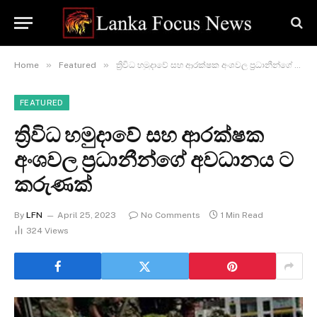
»
»
Home
Featured
ත්‍රිවිධ හමුදාවේ සහ ආරක්ෂක අංශවල ප්‍රධානීන්ගේ අවධානය ට කරුණක්
FEATURED
ත්‍රිවිධ හමුදාවේ සහ ආරක්ෂක
අංශවල ප්‍රධානීන්ගේ අවධානය ට
කරුණක්
By
LFN
April 25, 2023
No Comments
1 Min Read
324
Views