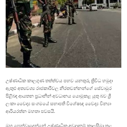
උෂ්ණාධික කාලගුණ තත්ත්වය පහව යනතුරු ත්‍රිවිධ හමුදා
ඇතුළු අත්‍යවශ්‍ය රාජකාරීවල නිරතවන්නන්ගේ සේවාමුර
පිළිබඳ ආයතන ප්‍රධානීන් අවධානය යොමුකළ යුතු බව ශ්‍රී
ලංකා වෛද්‍ය සංගමයේ සභාපති විශේෂඥ වෛද්‍ය වින්‍යා
ආරියරත්න මහතා පවසයි.
ඔහු පෙන්වාදෙන්නේ උෂ්ණාධික අවදානම් කාලසීමා තුළ