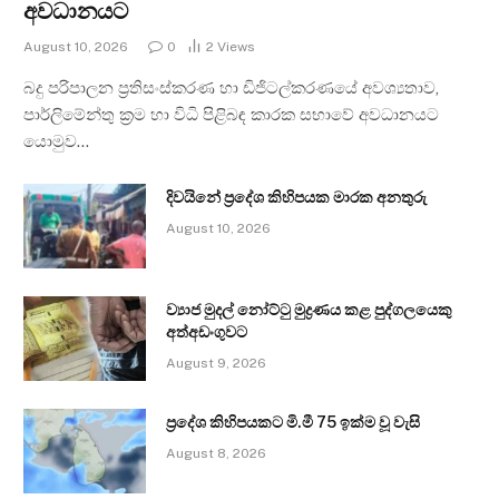
අවධානයට
August 10, 2026
0
2
Views
බදු පරිපාලන ප්‍රතිසංස්කරණ හා ඩිජිටල්කරණයේ අවශ්‍යතාව,
පාර්ලිමේන්තු ක්‍රම හා විධි පිළිබඳ කාරක සභාවේ අවධානයට
යොමුව…
දිවයිනේ ප්‍රදේශ කිහිපයක මාරක අනතුරු
August 10, 2026
ව්‍යාජ මුදල් නෝට්ටු මුද්‍රණය කළ පුද්ගලයෙකු
අත්අඩංගුවට
August 9, 2026
ප්‍රදේශ කිහිපයකට මි.මී 75 ඉක්ම වූ වැසි
August 8, 2026