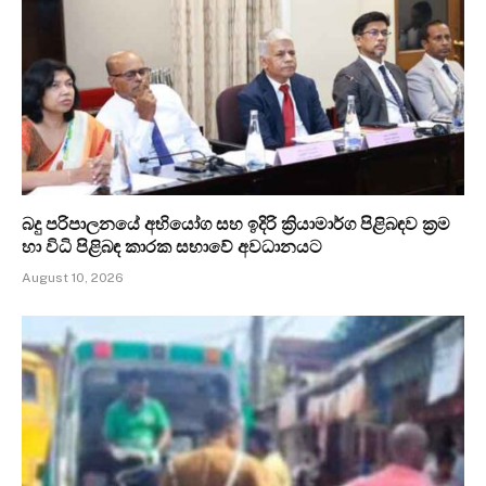
බදු පරිපාලනයේ අභියෝග සහ ඉදිරි ක්‍රියාමාර්ග පිළිබඳව ක්‍රම
හා විධි පිළිබඳ කාරක සභාවේ අවධානයට
August 10, 2026