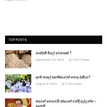
TOP POSTS
බාස්මතී මිලේ වෙනසක් ?
September 26, 2024
6,457
Views
දහම් පාසල් සහතිකයටත් හොඳ රැකියා?
August 9, 2025
5,414
Views
මගෙන් නෙවෙයි රජයෙන් වන්දි ඉල්ලන්න –
මෛත්‍රී