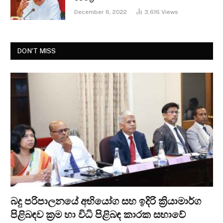
December 6, 2022
3,616
Views
DON'T MISS
බදු පරිපාලනයේ අභියෝග සහ ඉදිරි ක්‍රියාමාර්ග
පිළිබඳව ක්‍රම හා විධි පිළිබඳ කාරක සභාවේ