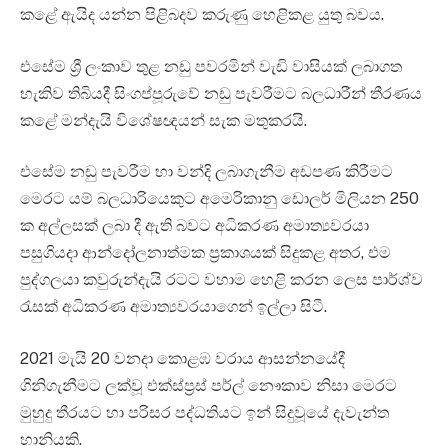
කළේ ඇයිද යන්න පිළිබදව කරුණු හෙළිකළ යුතු බවය.
එසේම ශ්‍රී ලංකාව තුළ නඩු පවරමින් වැඩි වාසියක් ලබාගත
හැකිව තිබියදී සිංගප්පූරුවේ නඩු පැවරීමට බලධාරීන් තීරණය
කළේ මන්දැයි විශේෂඥයන් සැක මතුකරයි.
එසේම නඩු පැවරීම හා වන්දි ලබාගැනීම අඩපණ කිරීමට
මෙරට යම් බලධාරියෙකුට අමෙරිකානු ඩොලර් මිලියන 250
ක අල්ලසක් ලබා දී ඇති බවට අධිකරණ අමාත්‍යවරයා
පසුගියදා ආන්දෝලනාත්මක ප්‍රකාශයක් සිදුකළ අතර, එම
පුද්ගලයා කවුරුන්දැයි රටට වහාම හෙළි කරන ලෙස පාර්ශ්ව
රැසක් අධිකරණ අමාත්‍යවරයාගෙන් ඉල්ලා සිටී.
2021 මැයි 20 වනදා කොළඹ වරාය ආසන්නයේදී
ගිනිගැනීමට ලක්වූ එක්ස්ප්‍රස් පර්ල් නෞකාව නිසා මෙරට
මුහුදු තීරයට හා පරිසර පද්ධතියට ඉන් සිදුවූයේ දැවැන්ත
හානියකි.