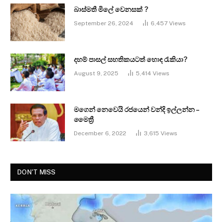
බාස්මතී මිලේ වෙනසක් ?
September 26, 2024
6,457
Views
දහම් පාසල් සහතිකයටත් හොඳ රැකියා?
August 9, 2025
5,414
Views
මගෙන් නෙවෙයි රජයෙන් වන්දි ඉල්ලන්න –
මෛත්‍රී
December 6, 2022
3,615
Views
DON'T MISS