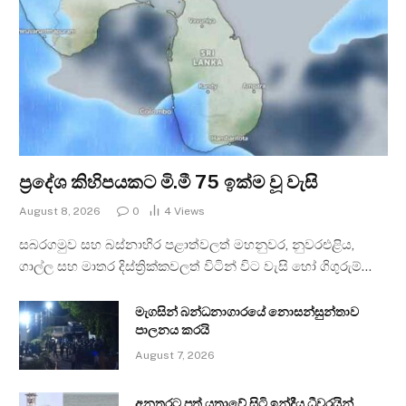
ප්‍රදේශ කිහිපයකට මි.මී 75 ඉක්ම වූ වැසි
August 8, 2026
0
4
Views
සබරගමුව සහ බස්නාහිර පළාත්වලත් මහනුවර, නුවරඑළිය,
ගාල්ල සහ මාතර දිස්ත්‍රික්කවලත් විටින් විට වැසි හෝ ගිගුරුම්…
මැගසින් බන්ධනාගාරයේ නොසන්සුන්තාව
පාලනය කරයි
August 7, 2026
අනතුරට පත් යත්‍රාවේ සිටි ඉන්දීය ධීවරයින්