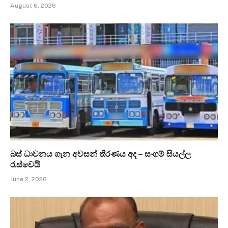
August 6, 2026
බස් ධාවනය ගැන අවසන් තීරණය අද – සංගම් සියල්ල
රැස්වෙයි
June 2, 2026