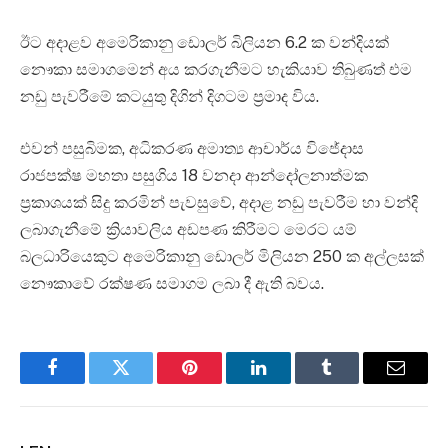
ඊට අදාළව අමෙරිකානු ඩොලර් බිලියන 6.2 ක වන්දියක්
නෞකා සමාගමෙන් අය කරගැනීමට හැකියාව තිබුණත් එම
නඩු පැවරීමේ කටයුතු දිගින් දිගටම ප්‍රමාද විය.
එවන් පසුබිමක, අධිකරණ අමාත්‍ය ආචාර්ය විජේදාස
රාජපක්ෂ මහතා පසුගිය 18 වනදා ආන්දෝලනාත්මක
ප්‍රකාශයක් සිදු කරමින් පැවසුවේ, අදාළ නඩු පැවරීම හා වන්දි
ලබාගැනීමේ ක්‍රියාවලිය අඩපණ කිරීමට මෙරට යම්
බලධාරියෙකුට අමෙරිකානු ඩොලර් මිලියන 250 ක අල්ලසක්
නෞකාවේ රක්ෂණ සමාගම ලබා දී ඇති බවය.
Facebook
Twitter
Pinterest
LinkedIn
Tumblr
Email