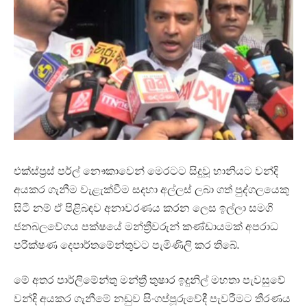
එක්ස්ප්‍රස් පර්ල් නෞකාවෙන් මෙරටට සිදුවූ හානියට වන්දි
අයකර ගැනීම වැළැක්වීම සදහා අල්ලස් ලබා ගත් පුද්ගලයෙකු
සිටී නම් ඒ පිළිබඳව අනාවරණය කරන ලෙස ඉල්ලා සමගි
ජනබලවේගය පක්ෂයේ මන්ත්‍රීවරුන් කණ්ඩායමක් අපරාධ
පරීක්ෂණ දෙපාර්තමේන්තුවට පැමිණිලි කර තිබේ.
මේ අතර පාර්ලිමේන්තු මන්ත්‍රී තුෂාර ඉදුනිල් මහතා පැවසුවේ
වන්දි අයකර ගැනීමේ නඩුව සිංගප්පූරුවේදී පැවරීමට තීරණය