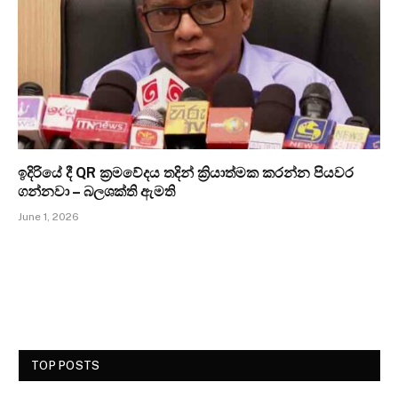
ඉදිරියේ දී QR ක්‍රමවේදය තදින් ක්‍රියාත්මක කරන්න පියවර
ගන්නවා – බලශක්ති ඇමති
June 1, 2026
TOP POSTS