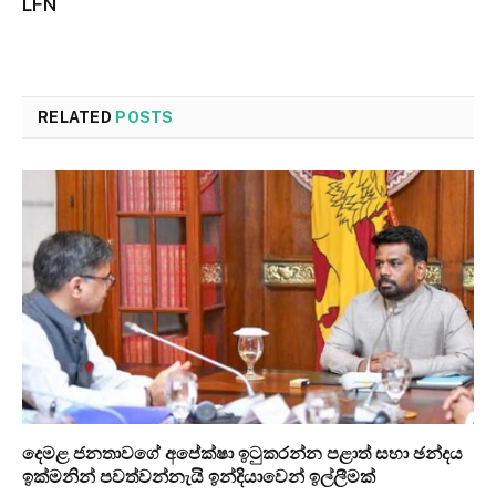
LFN
RELATED
POSTS
දෙමළ ජනතාවගේ අපේක්ෂා ඉටුකරන්න පළාත් සභා ඡන්දය
ඉක්මනින් පවත්වන්නැයි ඉන්දියාවෙන් ඉල්ලීමක්