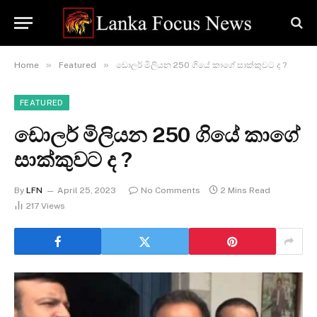
»
»
Home
Featured
ඩොලර් මිලියන 250 ගියේ කාගේ සාක්කුවට ද ?
FEATURED
ඩොලර් මිලියන 250 ගියේ කාගේ
සාක්කුවට ද ?
By
LFN
April 25, 2023
No Comments
2 Mins Read
217
Views