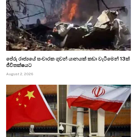
පේරු රාජ්‍යයේ සංචාරක ගුවන් යානයක් කඩා වැටීමෙන් 13ක්
ජීවිතක්ෂයට
August 2, 2026