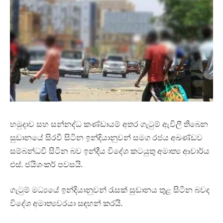
හමුදාව සහ සන්නද්ධ කණ්ඩායම් අතර ගැටුම් ඇවිලී තිබෙන
සුඩානයේ සිරවී සිටින ඉන්දියානුවන් සමග රජය අඛණ්ඩව
සම්බන්ධවී සිටින බව ඉන්දීය විදේශ කටයුතු අමාත්‍ය ආචාර්ය
එස්. ජයිශංකර් පවසයි.
ගැටුම් මධ්‍යයේ ඉන්දියානුවන් රැසක් සුඩානය තුළ සිටින බවද
විදේශ අමාත්‍යවරයා සඳහන් කරයි.