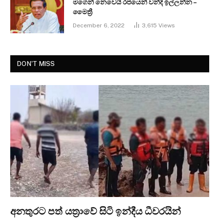
මගෙන් නෙවෙයි රජයෙන් වන්දි ඉල්ලන්න –
මෛත්‍රී
December 6, 2022
3,615
Views
DON'T MISS
අනතුරට පත් යත්‍රාවේ සිටි ඉන්දීය ධීවරයින්