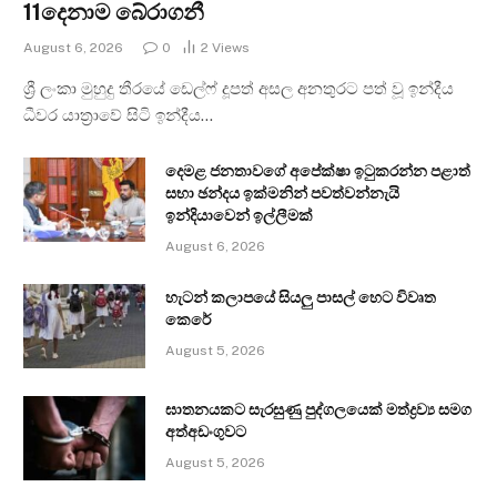
11දෙනාම බේරාගනී
August 6, 2026
0
2
Views
ශ්‍රී ලංකා මුහුදු තීරයේ ඩෙල්ෆ් දූපත් අසල අනතුරට පත් වූ ඉන්දීය
ධීවර යාත්‍රාවේ සිටි ඉන්දීය…
දෙමළ ජනතාවගේ අපේක්ෂා ඉටුකරන්න පළාත්
සභා ඡන්දය ඉක්මනින් පවත්වන්නැයි
ඉන්දියාවෙන් ඉල්ලීමක්
August 6, 2026
හැටන් කලාපයේ සියලු පාසල් හෙට විවෘත
කෙරේ
August 5, 2026
ඝාතනයකට සැරසුණු පුද්ගලයෙක් මත්ද්‍රව්‍ය සමග
අත්අඩංගුවට
August 5, 2026