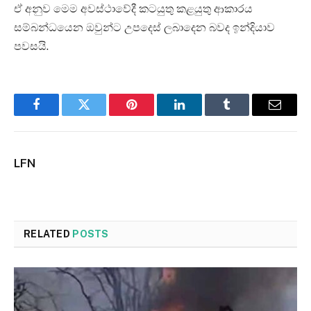
ඒ අනුව මෙම අවස්ථාවේදී කටයුතු කළයුතු ආකාරය
සම්බන්ධයෙන ඔවුන්ට උපදෙස් ලබාදෙන බවද ඉන්දියාව
පවසයි.
Facebook
Twitter
Pinterest
LinkedIn
Tumblr
Email
LFN
RELATED
POSTS