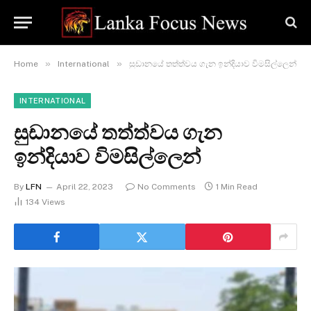
»
»
Home
International
සුඩානයේ තත්ත්වය ගැන ඉන්දියාව විමසිල්ලෙන්
INTERNATIONAL
සුඩානයේ තත්ත්වය ගැන
ඉන්දියාව විමසිල්ලෙන්
By
LFN
April 22, 2023
No Comments
1 Min Read
134
Views