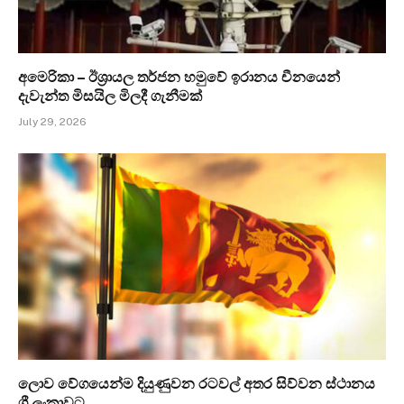
අමෙරිකා – ඊශ්‍රායල තර්ජන හමුවේ ඉරානය චීනයෙන්
දැවැන්ත මිසයිල මිලදී ගැනීමක්
July 29, 2026
ලොව වේගයෙන්ම දියුණුවන රටවල් අතර සිව්වන ස්ථානය
ශ්‍රී ලංකාවට